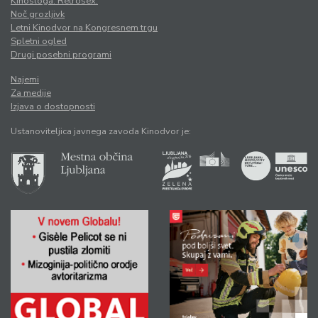
Kinosloga. Retrosex.
Noč grozljivk
Letni Kinodvor na Kongresnem trgu
Spletni ogled
Drugi posebni programi
Najemi
Za medije
Izjava o dostopnosti
Ustanoviteljica javnega zavoda Kinodvor je: