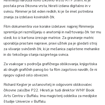
Rimmerju naročila novo črkovno vrsto RTF Stern, ki je
postala prva črkovna vrsta, hkrati izdana digitalno in v
svincu. Rimmer je bil eden redkih, ki je še imel potrebna
znanja za izdelavo kovinskih črk.
Film dokumentira vse korake izdelave: najprej Rimmerja
spremlja pri razmišljanju o anatomiji in načrtovanju črk ter mu
sledi, ko iz kartona izrezuje matrice. Za graviranje matric
uporablja prastare naprave, pravi užitek pa je gledati stroj
za vlivanje svinčenih črk, ki je mešanica zapletene mehanike
in do tekočega stanja razgretega svinca.
Za vsakogar s področja grafičnega oblikovanja, knjigotiska
ali drugih grafičnih panog bo ta film zagotovo navdih, če ni
njegov ogled celo obvezen.
Richard Kegler je ustanovitelj in odgovorni oblikovalec
črkovne založbe P22. Hkrati je tudi direktor WNY Book
Arts Centra v Buffalu. Ima magisterij oddelka za medijske
študije Univerze v Buffalu.