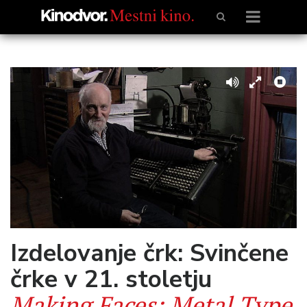
Izdelovanje črk: Svinčene
črke v 21. stoletju
Making Faces: Metal Type