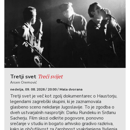
Treći svijet
Tretji svet
Arsen Oremović
nedelja, 09. 08. 2026 / 20:00 / Mala dvorana
Tretji svet je več kot zgolj dokumentarec o Haustorju,
legendarni zagrebški skupini, ki je zaznamovala
glasbeno sceno nekdanje Jugoslavije. To je zgodba o
dveh ustvarjalnih nasprotjih: Darku Rundeku in Srđanu
Sacherju. Film skozi odkrite pogovore, ponovno
srečanje v studiu in bogato arhivsko gradivo razkriva,
kako je občutljivost za čarobnost vsakdanjega življenja