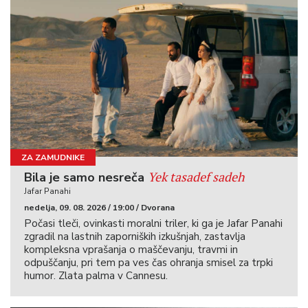
ZA ZAMUDNIKE
Yek tasadef sadeh
Bila je samo nesreča
Jafar Panahi
nedelja, 09. 08. 2026 / 19:00 / Dvorana
Počasi tleči, ovinkasti moralni triler, ki ga je Jafar Panahi
zgradil na lastnih zaporniških izkušnjah, zastavlja
kompleksna vprašanja o maščevanju, travmi in
odpuščanju, pri tem pa ves čas ohranja smisel za trpki
humor. Zlata palma v Cannesu.