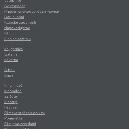
Vstopnice
Dostopnost
Prijava na Kinodvorove E-novice
Darilni boni
Klubske ugodnosti
Napovedujemo
Filmi
Kino na zahtevo
Knjigarnica
Galerija
Kavarna
O kinu
Ekipa
Kino in več
Kinobalon
Za šole
Kinotrip
Festivali
Filmska srečanja ob kavi
Ponedeljki
Film pod zvezdami