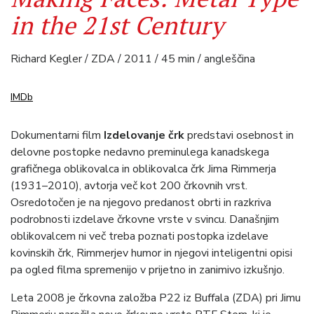
in the 21st Century
Richard Kegler / ZDA / 2011 / 45 min / angleščina
IMDb
Dokumentarni film
Izdelovanje črk
predstavi osebnost in
delovne postopke nedavno preminulega kanadskega
grafičnega oblikovalca in oblikovalca črk Jima Rimmerja
(1931–2010), avtorja več kot 200 črkovnih vrst.
Osredotočen je na njegovo predanost obrti in razkriva
podrobnosti izdelave črkovne vrste v svincu. Današnjim
oblikovalcem ni več treba poznati postopka izdelave
kovinskih črk, Rimmerjev humor in njegovi inteligentni opisi
pa ogled filma spremenijo v prijetno in zanimivo izkušnjo.
Leta 2008 je črkovna založba P22 iz Buffala (ZDA) pri Jimu