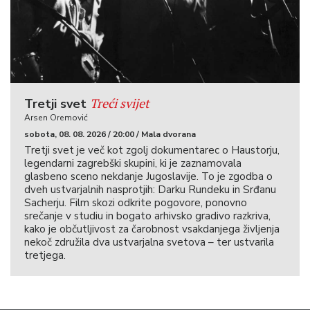
Treći svijet
Tretji svet
Arsen Oremović
sobota, 08. 08. 2026 / 20:00 / Mala dvorana
Tretji svet je več kot zgolj dokumentarec o Haustorju,
legendarni zagrebški skupini, ki je zaznamovala
glasbeno sceno nekdanje Jugoslavije. To je zgodba o
dveh ustvarjalnih nasprotjih: Darku Rundeku in Srđanu
Sacherju. Film skozi odkrite pogovore, ponovno
srečanje v studiu in bogato arhivsko gradivo razkriva,
kako je občutljivost za čarobnost vsakdanjega življenja
nekoč združila dva ustvarjalna svetova – ter ustvarila
tretjega.