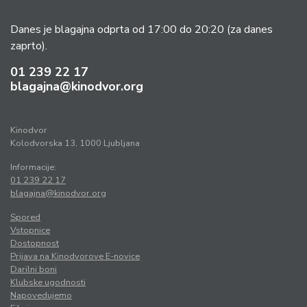
Danes je blagajna odprta od 17:00 do 20:20
(za danes
zaprto).
01 239 22 17
blagajna@kinodvor.org
Kinodvor
Kolodvorska 13, 1000 Ljubljana
Informacije:
01 239 22 17
blagajna@kinodvor.org
Spored
Vstopnice
Dostopnost
Prijava na Kinodvorove E-novice
Darilni boni
Klubske ugodnosti
Napovedujemo