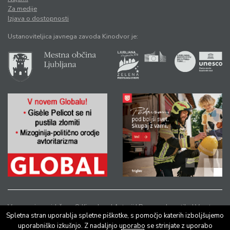
Za medije
Izjava o dostopnosti
Ustanoviteljica javnega zavoda Kinodvor je:
Vse pravice pridržane © Kinodvor |
Avtorji
|
Pravno obvestilo
|
Varstvo
Spletna stran uporablja spletne piškotke, s pomočjo katerih izboljšujemo
osebnih podatkov
uporabniško izkušnjo. Z nadaljnjo uporabo se strinjate z uporabo