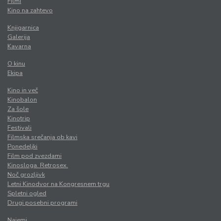
Filmi
Kino na zahtevo
Knjigarnica
Galerija
Kavarna
O kinu
Ekipa
Kino in več
Kinobalon
Za šole
Kinotrip
Festivali
Filmska srečanja ob kavi
Ponedeljki
Film pod zvezdami
Kinosloga. Retrosex.
Noč grozljivk
Letni Kinodvor na Kongresnem trgu
Spletni ogled
Drugi posebni programi
Najemi