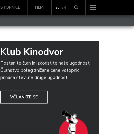
VSTOPNICE
FILMI
SL
EN
Klub Kinodvor
Postanite član in izkoristite naše ugodnosti!
Članstvo poleg znižane cene vstopnic
prinaša številne druge ugodnosti.
VČLANITE SE