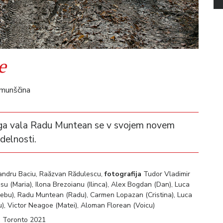
e
omunščina
ega vala Radu Muntean se v svojem novem
delnosti.
ndru Baciu, Raăzvan Rădulescu,
fotografija
Tudor Vladimir
su (Maria), Ilona Brezoianu (Ilinca), Alex Bogdan (Dan), Luca
rebu), Radu Muntean (Radu), Carmen Lopazan (Cristina), Luca
u), Victor Neagoe (Matei), Aloman Florean (Voicu)
v, Toronto 2021