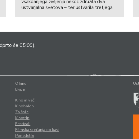
vsakdanjega življenja nekoč združila dva
ustvarjalna svetova – ter ustvarila tretjega.
dprto še 05:09).
O kinu
Ust
Ekipa
Kino in več
Kinobalon
Za šole
Kinotrip
Festivali
Filmska srečanja ob kavi
Ponedeljki