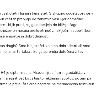
na vsakoletni humanitarni izlet. S skupino sodelavcev se v
kih cestah prebijajo do zakotnih vasi, kjer domačine
ca, ki jih prosi, naj ga odpeljejo do bližnje žage.
delnežev primorana preživeti noč z naključnim sopotnikom,
nje empatije in dobrodelnosti.
ah drugih? Smo bolj srečni, ko smo dobrodelni, ali smo
zem priznan le takrat, ko ga spremlja določena žrtev
4 je diplomiral na Akademiji za film in gledališče v
ji in zrežiral več kot štiristo reklamnih spotov, potem pa
je filme je prejel številne nagrade na mednarodnih festivalih.