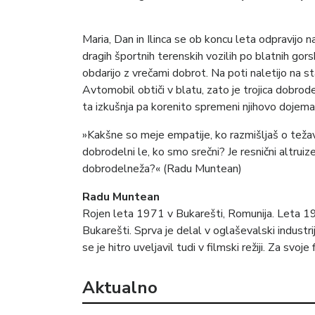
Maria, Dan in Ilinca se ob koncu leta odpravijo 
dragih športnih terenskih vozilih po blatnih gors
obdarijo z vrečami dobrot. Na poti naletijo na star
Avtomobil obtiči v blatu, zato je trojica dobro
ta izkušnja pa korenito spremeni njihovo dojema
»Kakšne so meje empatije, ko razmišljaš o težav
dobrodelni le, ko smo srečni? Je resnični altrui
dobrodelneža?« (Radu Muntean)
Radu Muntean
Rojen leta 1971 v Bukarešti, Romunija. Leta 199
Bukarešti. Sprva je delal v oglaševalski industri
se je hitro uveljavil tudi v filmski režiji. Za svo
Aktualno