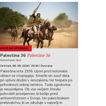
NOVO NA SPOREDU
Palestine 36
Palestina 36
Annemarie Jacir
četrtek, 06. 08. 2026 / 20:30 / Dvorana
Palestina leta 1936. Upori proti kolonialni
oblast se stopnjujejo. Kmečki sin Jusuf dela
pri vplivni družini v Jeruzalemu ter hrepeni po
prihodnosti onkraj nemirov. Toda zgodovina
je neusmiljena. Ob vse večjem številu
judovskih priseljencev, ki bežijo pred
antisemitizmom v Evropi, ter palestinskem
prebivalstvu, ki se združuje v največji in