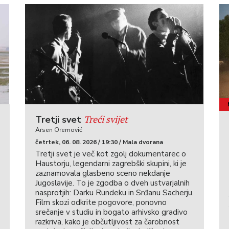
Treći svijet
Tretji svet
Arsen Oremović
četrtek, 06. 08. 2026 / 19:30 / Mala dvorana
Tretji svet je več kot zgolj dokumentarec o
Haustorju, legendarni zagrebški skupini, ki je
zaznamovala glasbeno sceno nekdanje
Jugoslavije. To je zgodba o dveh ustvarjalnih
nasprotjih: Darku Rundeku in Srđanu Sacherju.
Film skozi odkrite pogovore, ponovno
srečanje v studiu in bogato arhivsko gradivo
razkriva, kako je občutljivost za čarobnost