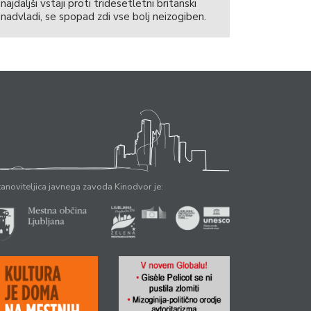
najdaljši vstaji proti tridesetletni britanski
nadvladi, se spopad zdi vse bolj neizogiben.
anoviteljica javnega zavoda Kinodvor je: