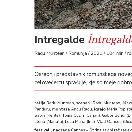
Întregald
Intregalde
Radu Muntean / Romunija / 2021 / 104 min / r
Osrednji predstavnik romunskega nov
celovečercu sprašuje, kje so meje dobro
režija
Radu Muntean,
scenarij
Radu Muntean, Alexa
Panduru,
montaža
Andu Radu,
igrajo
Maria Popista
Sabin (Kente), Toma Cuzin (Carjan), Gabor Bondi (B
Elena (Mariuta), Luca Maria (Ina), Vlad Oancea (Bici
festivali, nagrade
Cannes – Štirinajst dni režiserje