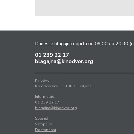
Danes je blagajna odprta od 09:00 do 20:30
(o
01 239 22 17
blagajna@kinodvor.org
Kinodvor
Kolodvorska 13, 1000 Ljubljana
Informacije:
01 239 22 17
blagajna@kinodvor.org
Spored
Vstopnice
Dostopnost