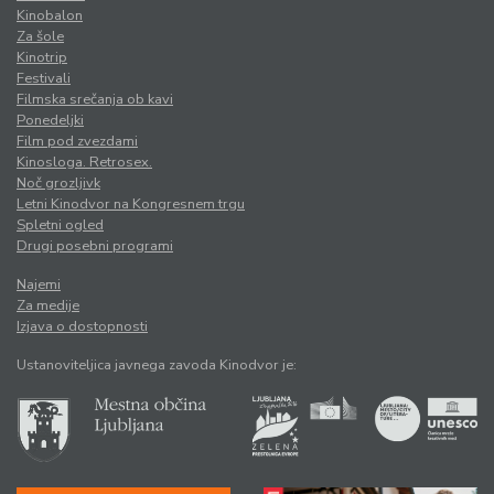
Kinobalon
Za šole
Kinotrip
Festivali
Filmska srečanja ob kavi
Ponedeljki
Film pod zvezdami
Kinosloga. Retrosex.
Noč grozljivk
Letni Kinodvor na Kongresnem trgu
Spletni ogled
Drugi posebni programi
Najemi
Za medije
Izjava o dostopnosti
Ustanoviteljica javnega zavoda Kinodvor je: