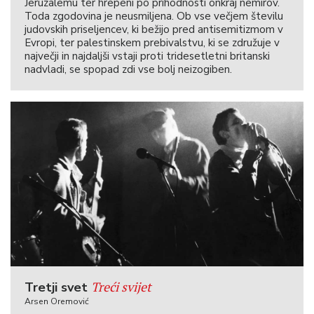
Jeruzalemu ter hrepeni po prihodnosti onkraj nemirov.
Toda zgodovina je neusmiljena. Ob vse večjem številu
judovskih priseljencev, ki bežijo pred antisemitizmom v
Evropi, ter palestinskem prebivalstvu, ki se združuje v
največji in najdaljši vstaji proti tridesetletni britanski
nadvladi, se spopad zdi vse bolj neizogiben.
Treći svijet
Tretji svet
Arsen Oremović