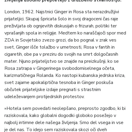
življenja usodno prepletejo z družbeno stvarnostjo.
London, 1962. Najstnici Ginger in Rosa sta nerazdružljivi
prijateljici. Skupaj špricata šolo in svoj dragoceni čas raje
preživljata ob ognjevitih diskusijah o frizurah, politiki ter
vprašanjih spola in religije. Medtem ko naraščajoči spor med
ZDA in Sovjetsko zvezo grozi, da bo pognal v zrak ves
svet, Ginger išče tolažbo v umetnosti, Rosa v fantih in
cigaretih, obe pa v preziru do svojih na smrt dolgočasnih
mater. Njuno prijateljstvo se znajde na preizkušnji, ko se
Rosa zatrapa v Gingerinega svobodomiselnega očeta,
karizmatičnega Rolanda. Ko nastopi kubanska jedrska kriza,
svet zajame apokaliptična tesnoba in Ginger poskuša
občutek prijateljske izdaje pregnati s strastnim
udeleževanjem protijedrskih protestov.
»Hotela sem povedati neolepšano, preprosto zgodbo, ki bi
raziskovala, kako globalni dogodki globoko posežejo v
najbolj intimne dele našega življenja. Smo del vsega in vse
je del nas. To idejo sem raziskovala skozi oči dveh