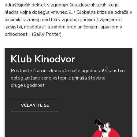
odraščajočih deklet v zgodnjih šestdesetih letih, ko je
hladna vojna dosegla vrhunec. /…/ Globalna kriza se odraža v
dinamiki razmerij med liki v zgodbi; njihovim življenjem in
izdajstvi, nesoglasji, strahom pred uničenjem, upanjem v
prihodnost.« (Sally Potter)
Klub Kinodvor
Postanite član in izkoristite naše ugodnosti! Članstvo
poleg znižane cene vstopnic prinaša številne
druge ugodnosti.
VČLANITE SE