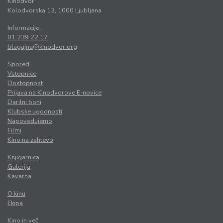
Kinodvor
Kolodvorska 13, 1000 Ljubljana
Informacije:
01 239 22 17
blagajna@kinodvor.org
Spored
Vstopnice
Dostopnost
Prijava na Kinodvorove E-novice
Darilni boni
Klubske ugodnosti
Napovedujemo
Filmi
Kino na zahtevo
Knjigarnica
Galerija
Kavarna
O kinu
Ekipa
Kino in več