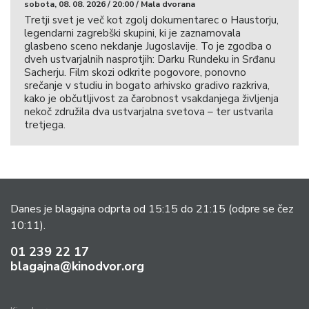
sobota, 08. 08. 2026 / 20:00 / Mala dvorana
Tretji svet je več kot zgolj dokumentarec o Haustorju,
legendarni zagrebški skupini, ki je zaznamovala
glasbeno sceno nekdanje Jugoslavije. To je zgodba o
dveh ustvarjalnih nasprotjih: Darku Rundeku in Srđanu
Sacherju. Film skozi odkrite pogovore, ponovno
srečanje v studiu in bogato arhivsko gradivo razkriva,
kako je občutljivost za čarobnost vsakdanjega življenja
nekoč združila dva ustvarjalna svetova – ter ustvarila
tretjega.
Danes je blagajna odprta od 15:15 do 21:15
(odpre se čez
10:11).
01 239 22 17
blagajna@kinodvor.org