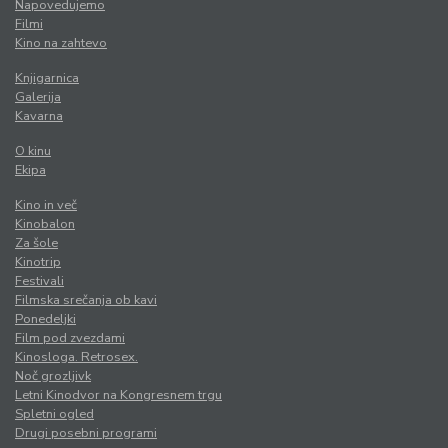
Napovedujemo
Filmi
Kino na zahtevo
Knjigarnica
Galerija
Kavarna
O kinu
Ekipa
Kino in več
Kinobalon
Za šole
Kinotrip
Festivali
Filmska srečanja ob kavi
Ponedeljki
Film pod zvezdami
Kinosloga. Retrosex.
Noč grozljivk
Letni Kinodvor na Kongresnem trgu
Spletni ogled
Drugi posebni programi