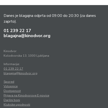
Danes je blagajna odprta od 09:00 do 20:30
(za danes
zaprto).
01 239 22 17
blagajna@kinodvor.org
Kinodvor
Kolodvorska 13, 1000 Ljubljana
Informacije:
01 239 22 17
blagajna@kinodvor.org
Spored
Vstopnice
Dostopnost
Prijava na Kinodvorove E-novice
Darilni boni
Klubske ugodnosti