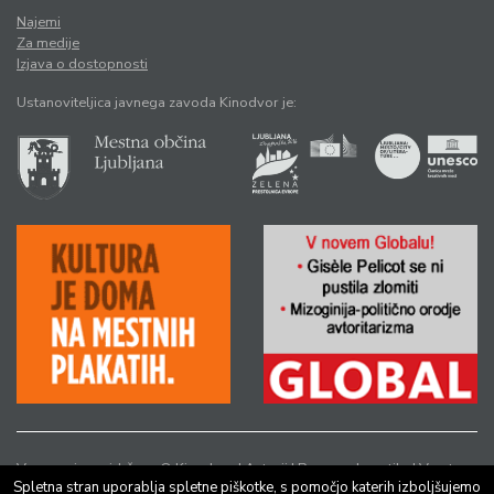
Najemi
Za medije
Izjava o dostopnosti
Ustanoviteljica javnega zavoda Kinodvor je:
Vse pravice pridržane © Kinodvor |
Avtorji
|
Pravno obvestilo
|
Varstvo
Spletna stran uporablja spletne piškotke, s pomočjo katerih izboljšujemo