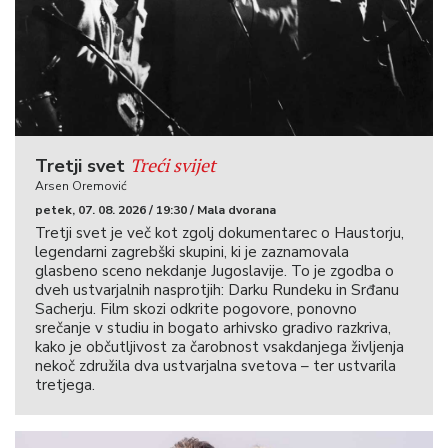
Treći svijet
Tretji svet
Arsen Oremović
petek, 07. 08. 2026 / 19:30 / Mala dvorana
Tretji svet je več kot zgolj dokumentarec o Haustorju,
legendarni zagrebški skupini, ki je zaznamovala
glasbeno sceno nekdanje Jugoslavije. To je zgodba o
dveh ustvarjalnih nasprotjih: Darku Rundeku in Srđanu
Sacherju. Film skozi odkrite pogovore, ponovno
srečanje v studiu in bogato arhivsko gradivo razkriva,
kako je občutljivost za čarobnost vsakdanjega življenja
nekoč združila dva ustvarjalna svetova – ter ustvarila
tretjega.