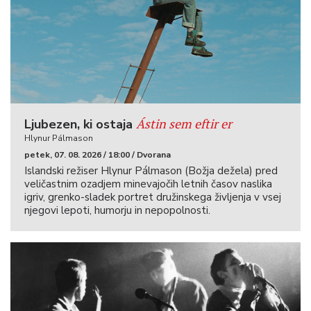
Ástin sem eftir er
Ljubezen, ki ostaja
Hlynur Pálmason
petek, 07. 08. 2026 / 18:00 / Dvorana
Islandski režiser Hlynur Pálmason (Božja dežela) pred
veličastnim ozadjem minevajočih letnih časov naslika
igriv, grenko-sladek portret družinskega življenja v vsej
njegovi lepoti, humorju in nepopolnosti.