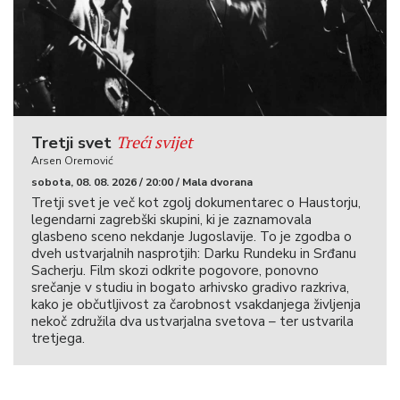
Treći svijet
Tretji svet
Arsen Oremović
sobota, 08. 08. 2026 / 20:00 / Mala dvorana
Tretji svet je več kot zgolj dokumentarec o Haustorju,
legendarni zagrebški skupini, ki je zaznamovala
glasbeno sceno nekdanje Jugoslavije. To je zgodba o
dveh ustvarjalnih nasprotjih: Darku Rundeku in Srđanu
Sacherju. Film skozi odkrite pogovore, ponovno
srečanje v studiu in bogato arhivsko gradivo razkriva,
kako je občutljivost za čarobnost vsakdanjega življenja
nekoč združila dva ustvarjalna svetova – ter ustvarila
tretjega.