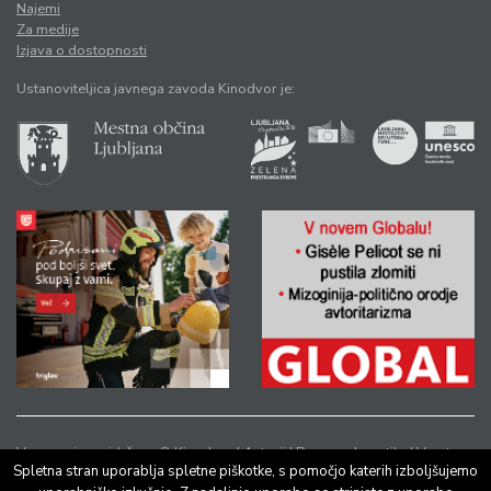
Najemi
Za medije
Izjava o dostopnosti
Ustanoviteljica javnega zavoda Kinodvor je:
Vse pravice pridržane © Kinodvor |
Avtorji
|
Pravno obvestilo
|
Varstvo
Spletna stran uporablja spletne piškotke, s pomočjo katerih izboljšujemo
osebnih podatkov