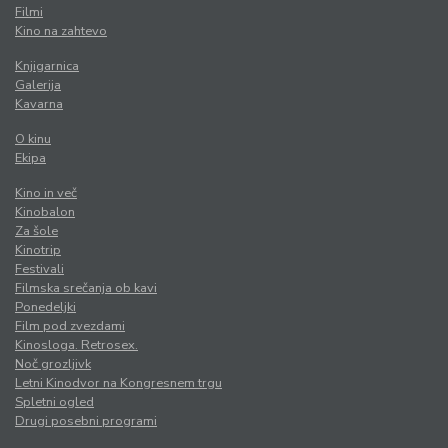
Filmi
Kino na zahtevo
Knjigarnica
Galerija
Kavarna
O kinu
Ekipa
Kino in več
Kinobalon
Za šole
Kinotrip
Festivali
Filmska srečanja ob kavi
Ponedeljki
Film pod zvezdami
Kinosloga. Retrosex.
Noč grozljivk
Letni Kinodvor na Kongresnem trgu
Spletni ogled
Drugi posebni programi