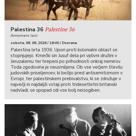
Palestine 36
Palestina 36
Annemarie Jacir
sobota, 08. 08. 2026 / 18:45 / Dvorana
Palestina leta 1936. Upori proti kolonialni oblast se
stopnjujejo. Kmečki sin Jusuf dela pri vplivni družini v
Jeruzalemu ter hrepeni po prihodnosti onkraj nemirov.
Toda zgodovina je neusmiljena. Ob vse večjem številu
judovskih priseljencev, ki bežijo pred antisemitizmom v
Evropi, ter palestinskem prebivalstvu, ki se združuje v
največji in najdaljši vstaji proti tridesetletni britanski
nadvladi, se spopad zdi vse bolj neizogiben.