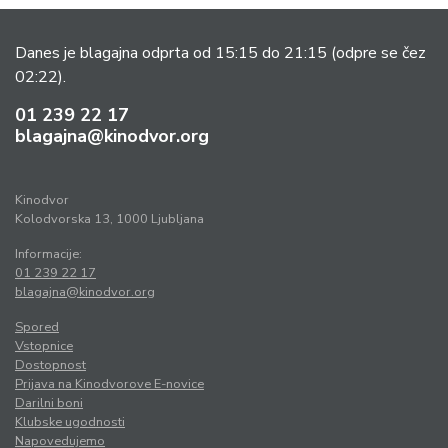
Danes je blagajna odprta od 15:15 do 21:15
(odpre se čez
02:22).
01 239 22 17
blagajna@kinodvor.org
Kinodvor
Kolodvorska 13, 1000 Ljubljana
Informacije:
01 239 22 17
blagajna@kinodvor.org
Spored
Vstopnice
Dostopnost
Prijava na Kinodvorove E-novice
Darilni boni
Klubske ugodnosti
Napovedujemo