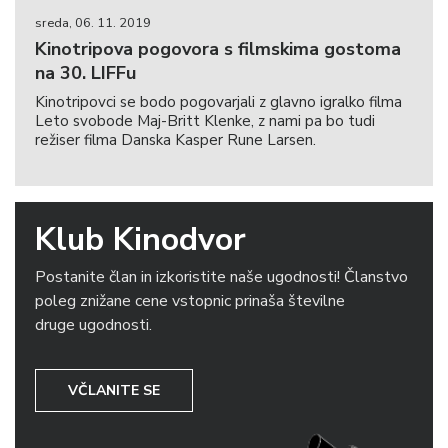
sreda, 06. 11. 2019
Kinotripova pogovora s filmskima gostoma
na 30. LIFFu
Kinotripovci se bodo pogovarjali z glavno igralko filma
Leto svobode Maj-Britt Klenke, z nami pa bo tudi
režiser filma Danska Kasper Rune Larsen.
Klub Kinodvor
Postanite član in izkoristite naše ugodnosti! Članstvo
poleg znižane cene vstopnic prinaša številne
druge ugodnosti.
VČLANITE SE