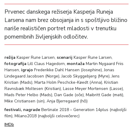
Prvenec danskega režiserja Kasperja Runeja
Larsena nam brez obsojanja in s spoštljivo bližino
nariše realističen portret mladosti v trenutku
pomembnih življenjskih odločitev.
režija
Kasper Rune Larsen,
scenarij
Kasper Rune Larsen,
fotografija
Lill Claus Hagedorn,
montaža
Martin Nygaard Friis
Hansen,
igrajo
Frederikke Dahl Hansen (Josephine), Jonas
Lindegaard Jacobsen (Norge), Jacob Skyggebjerg (Myre), Jens
Kristian (Mads), Marta Holm Peschcke-Køedt (Anna), Kristian
Ravnsbæk Moltesen (Kristian), Lasse Meyer Mortensen (Lasse),
Mads Peter Helbo (Mads), Dan Gade (oče), Maibritt Gade (mati),
Mike Cristiansen (sin), Anja Bjerregaard (hči)
festivali, nagrade
Berlinale 2018 – Generation 14plus (najboljši
film), Milano2018 (najboljši celovečerec)
IMDb