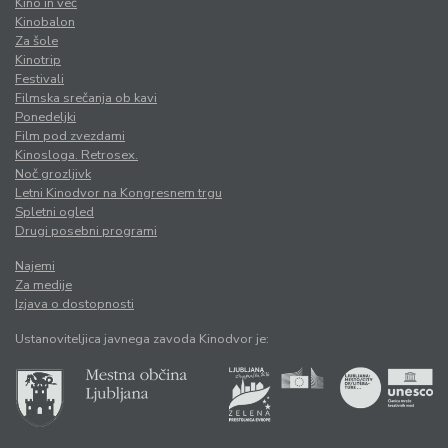
Kino in več
Kinobalon
Za šole
Kinotrip
Festivali
Filmska srečanja ob kavi
Ponedeljki
Film pod zvezdami
Kinosloga. Retrosex.
Noč grozljivk
Letni Kinodvor na Kongresnem trgu
Spletni ogled
Drugi posebni programi
Najemi
Za medije
Izjava o dostopnosti
Ustanoviteljica javnega zavoda Kinodvor je: