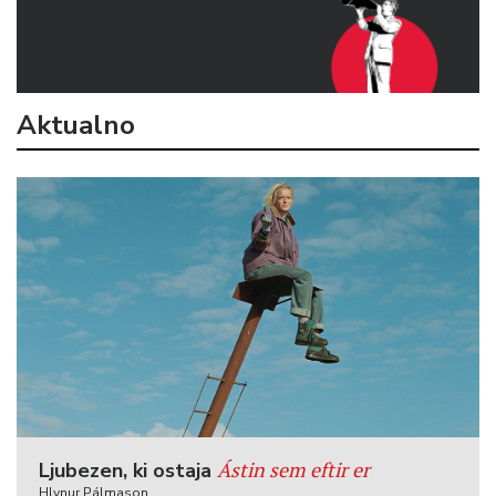
Aktualno
Ástin sem eftir er
Ljubezen, ki ostaja
Hlynur Pálmason