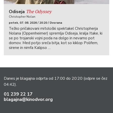
The Odyssey
Odiseja
Christopher Nolan
petek, 07. 08. 2026 / 20:20 / Dvorana
Težko pričakovani mitološki spektakel Christopherja
Nolana (Oppenheimer) spremlja Odiseja, kralja Itake, ki
se po trojanski vojni poda na dolgo in nevarno pot
domov. Med potjo sreča bitja, kot so kiklop Polifem,
sirene in nimfa Kalipso …
Danes je blagajna odprta od 17:00 do 20:20
(odpre se čez
04:42).
01 239 22 17
blagajna@kinodvor.org