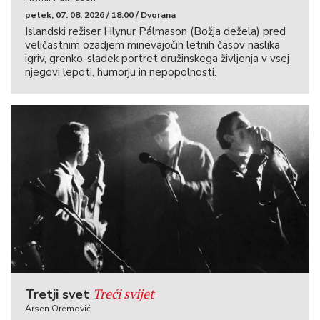
petek, 07. 08. 2026 / 18:00 / Dvorana
Islandski režiser Hlynur Pálmason (Božja dežela) pred
veličastnim ozadjem minevajočih letnih časov naslika
igriv, grenko-sladek portret družinskega življenja v vsej
njegovi lepoti, humorju in nepopolnosti.
Treći svijet
Tretji svet
Arsen Oremović