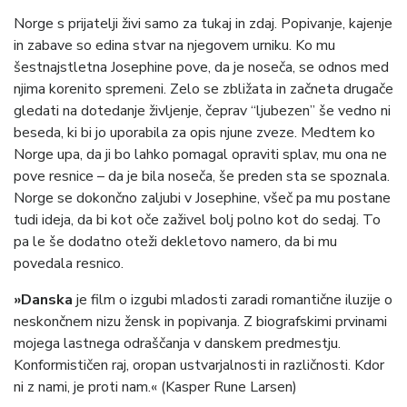
Norge s prijatelji živi samo za tukaj in zdaj. Popivanje, kajenje
in zabave so edina stvar na njegovem urniku. Ko mu
šestnajstletna Josephine pove, da je noseča, se odnos med
njima korenito spremeni. Zelo se zbližata in začneta drugače
gledati na dotedanje življenje, čeprav “ljubezen” še vedno ni
beseda, ki bi jo uporabila za opis njune zveze. Medtem ko
Norge upa, da ji bo lahko pomagal opraviti splav, mu ona ne
pove resnice – da je bila noseča, še preden sta se spoznala.
Norge se dokončno zaljubi v Josephine, všeč pa mu postane
tudi ideja, da bi kot oče zaživel bolj polno kot do sedaj. To
pa le še dodatno oteži dekletovo namero, da bi mu
povedala resnico.
»Danska
je film o izgubi mladosti zaradi romantične iluzije o
neskončnem nizu žensk in popivanja. Z biografskimi prvinami
mojega lastnega odraščanja v danskem predmestju.
Konformističen raj, oropan ustvarjalnosti in različnosti. Kdor
ni z nami, je proti nam.« (Kasper Rune Larsen)