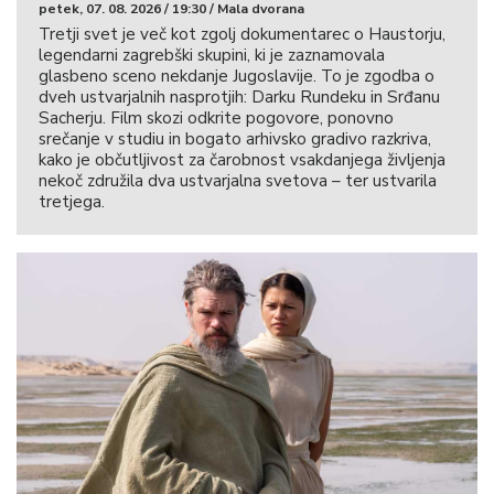
petek, 07. 08. 2026 / 19:30 / Mala dvorana
Tretji svet je več kot zgolj dokumentarec o Haustorju,
legendarni zagrebški skupini, ki je zaznamovala
glasbeno sceno nekdanje Jugoslavije. To je zgodba o
dveh ustvarjalnih nasprotjih: Darku Rundeku in Srđanu
Sacherju. Film skozi odkrite pogovore, ponovno
srečanje v studiu in bogato arhivsko gradivo razkriva,
kako je občutljivost za čarobnost vsakdanjega življenja
nekoč združila dva ustvarjalna svetova – ter ustvarila
tretjega.