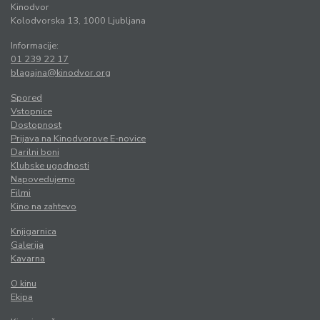
Kinodvor
Kolodvorska 13, 1000 Ljubljana
Informacije:
01 239 22 17
blagajna@kinodvor.org
Spored
Vstopnice
Dostopnost
Prijava na Kinodvorove E-novice
Darilni boni
Klubske ugodnosti
Napovedujemo
Filmi
Kino na zahtevo
Knjigarnica
Galerija
Kavarna
O kinu
Ekipa