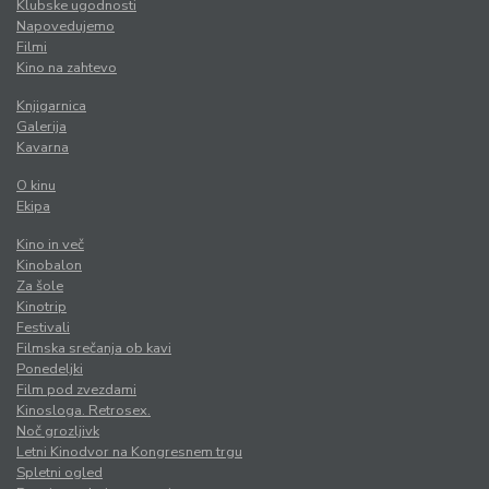
Klubske ugodnosti
Napovedujemo
Filmi
Kino na zahtevo
Knjigarnica
Galerija
Kavarna
O kinu
Ekipa
Kino in več
Kinobalon
Za šole
Kinotrip
Festivali
Filmska srečanja ob kavi
Ponedeljki
Film pod zvezdami
Kinosloga. Retrosex.
Noč grozljivk
Letni Kinodvor na Kongresnem trgu
Spletni ogled