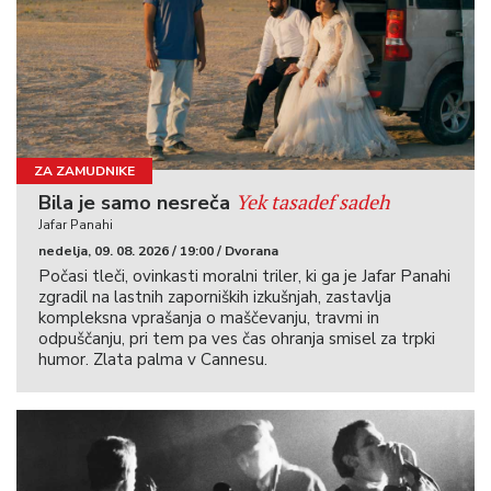
ZA ZAMUDNIKE
Yek tasadef sadeh
Bila je samo nesreča
Jafar Panahi
nedelja, 09. 08. 2026 / 19:00 / Dvorana
Počasi tleči, ovinkasti moralni triler, ki ga je Jafar Panahi
zgradil na lastnih zaporniških izkušnjah, zastavlja
kompleksna vprašanja o maščevanju, travmi in
odpuščanju, pri tem pa ves čas ohranja smisel za trpki
humor. Zlata palma v Cannesu.