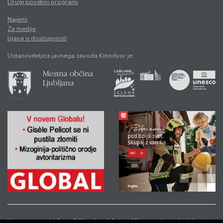
Drugi posebni programi
Najemi
Za medije
Izjava o dostopnosti
Ustanoviteljica javnega zavoda Kinodvor je:
Vse pravice pridržane © Kinodvor |
Avtorji
|
Pravno obvestilo
|
Varstvo