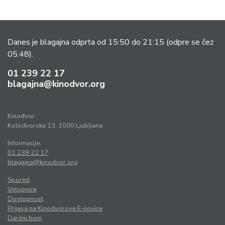
Danes je blagajna odprta od 15:50 do 21:15
(odpre se čez
05:48).
01 239 22 17
blagajna@kinodvor.org
Kinodvor
Kolodvorska 13, 1000 Ljubljana
Informacije:
01 239 22 17
blagajna@kinodvor.org
Spored
Vstopnice
Dostopnost
Prijava na Kinodvorove E-novice
Darilni boni