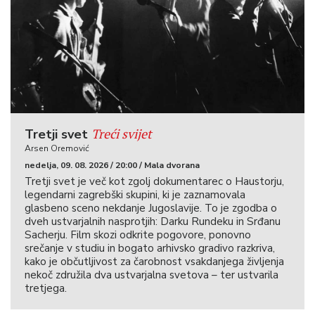
Treći svijet
Tretji svet
Arsen Oremović
nedelja, 09. 08. 2026 / 20:00 / Mala dvorana
Tretji svet je več kot zgolj dokumentarec o Haustorju,
legendarni zagrebški skupini, ki je zaznamovala
glasbeno sceno nekdanje Jugoslavije. To je zgodba o
dveh ustvarjalnih nasprotjih: Darku Rundeku in Srđanu
Sacherju. Film skozi odkrite pogovore, ponovno
srečanje v studiu in bogato arhivsko gradivo razkriva,
kako je občutljivost za čarobnost vsakdanjega življenja
nekoč združila dva ustvarjalna svetova – ter ustvarila
tretjega.