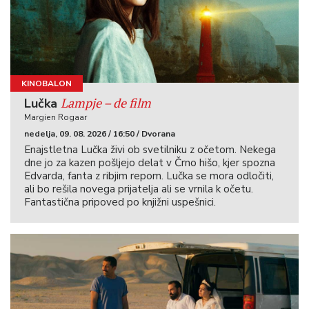
KINOBALON
Lampje – de film
Lučka
Margien Rogaar
nedelja, 09. 08. 2026 / 16:50 / Dvorana
Enajstletna Lučka živi ob svetilniku z očetom. Nekega
dne jo za kazen pošljejo delat v Črno hišo, kjer spozna
Edvarda, fanta z ribjim repom. Lučka se mora odločiti,
ali bo rešila novega prijatelja ali se vrnila k očetu.
Fantastična pripoved po knjižni uspešnici.