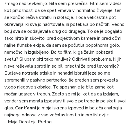
zmago nad levkemijo. Bila sem presrečna. Film sem videla
kot priložnost, da se spet vrneva v ‘normalno življenje’ ter
se končno rešiva strahu in izolacije. Toda veličastna pot
okrevanja, ki sva jo načrtovala, ni potekala po načrtih. Vedno
bolj sva se oddaljevala drug od drugega. To se je dogajalo
tako hitro in silovito, pred objektivom kamere in pred očmi
najine filmske ekipe, da sem se počutila popolnoma golo,
nemočno in izgubljeno. Bo to film, ki ga želim pokazati
svetu? Si upam biti tako ranljiva? Odkrivati probleme, ki jih
nisva reševala sproti in so bili prisotni že pred levkemijo?
Blaževe notranje stiske in nenadni izbruhi jeze so me
spremenili v pasivno partnerico, še preden sem prevzela
vlogo njegove skrbnice. To spoznanje je bilo zame kot
močan udarec v trebuh. Zdelo se mi je, kot da ga izdajam,
vendar sem morala izpostaviti svoje potrebe in poiskati svoj
glas.
Cent’anni
je moja iskrena izpoved in boleča analogija
najinega odnosa z vso večplastnostjo in protislovji.«
– Maja Doroteja Prelog