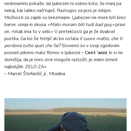
nedvoumno pokaže, da ljubezen ni sobno kolo, še manj pa
nekaj, kar lahko načrtuješ. Razlogov za jezo je milijon.
Možnosti za zajeb so brezmejne. Ljubezen ne more biti brez
barve, vonja in okusa. »
Malo moram biti tudi bad guy,«
pravi
on. »Vsak ima to v sebi.« V preteklosti ga je že dvakrat
pustila. Ga bo še tretjič ali bo ostala
il cuore matto, che ti
perdona tutto quel che fai?
Slovenci so v svoji zgodovini
posneli jebeno malo filmov o ljubezni –
Cent ‘anni
, ki si ne
domišlja, da je noro srce mogoče razložit, je eden izmed
najboljših. ZELO ZA«
– Marcel Štefančič, jr., Mladina