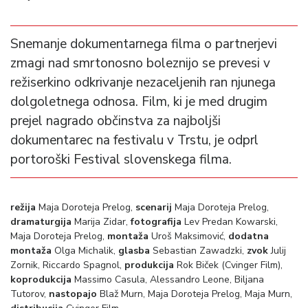
Snemanje dokumentarnega filma o partnerjevi
zmagi nad smrtonosno boleznijo se prevesi v
režiserkino odkrivanje nezaceljenih ran njunega
dolgoletnega odnosa. Film, ki je med drugim
prejel nagrado občinstva za najboljši
dokumentarec na festivalu v Trstu, je odprl
portoroški Festival slovenskega filma.
režija
Maja Doroteja Prelog,
scenarij
Maja Doroteja Prelog,
dramaturgija
Marija Zidar,
fotografija
Lev Predan Kowarski,
Maja Doroteja Prelog,
montaža
Uroš Maksimović,
dodatna
montaža
Olga Michalik,
glasba
Sebastian Zawadzki,
zvok
Julij
Zornik, Riccardo Spagnol,
produkcija
Rok Biček
(Cvinger Film),
koprodukcija
Massimo Casula, Alessandro Leone, Biljana
Tutorov,
nastopajo
Blaž Murn, Maja Doroteja Prelog, Maja Murn,