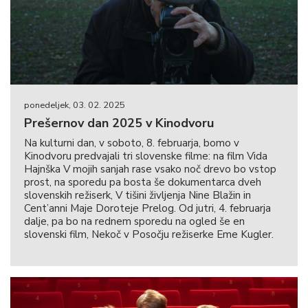
ponedeljek, 03. 02. 2025
Prešernov dan 2025 v Kinodvoru
Na kulturni dan, v soboto, 8. februarja, bomo v
Kinodvoru predvajali tri slovenske filme: na film Vida
Hajnška V mojih sanjah rase vsako noč drevo bo vstop
prost, na sporedu pa bosta še dokumentarca dveh
slovenskih režiserk, V tišini življenja Nine Blažin in
Cent’anni Maje Doroteje Prelog. Od jutri, 4. februarja
dalje, pa bo na rednem sporedu na ogled še en
slovenski film, Nekoč v Posočju režiserke Eme Kugler.