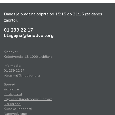
Danes je blagajna odprta od 15:15 do 21:15
(za danes
zaprto).
01 239 22 17
blagajna@kinodvor.org
Kinodvor
Kolodvorska 13, 1000 Ljubljana
Informacije:
01 239 22 17
blagajna@kinodvor.org
Spored
Vstopnice
Dostopnost
Prijava na Kinodvorove E-novice
Darilni boni
Klubske ugodnosti
Napovedujemo