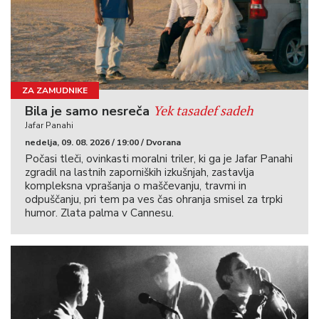
ZA ZAMUDNIKE
Yek tasadef sadeh
Bila je samo nesreča
Jafar Panahi
nedelja, 09. 08. 2026 / 19:00 / Dvorana
Počasi tleči, ovinkasti moralni triler, ki ga je Jafar Panahi
zgradil na lastnih zaporniških izkušnjah, zastavlja
kompleksna vprašanja o maščevanju, travmi in
odpuščanju, pri tem pa ves čas ohranja smisel za trpki
humor. Zlata palma v Cannesu.