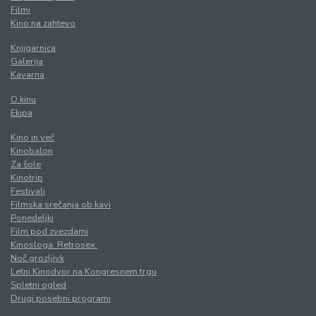
Filmi
Kino na zahtevo
Knjigarnica
Galerija
Kavarna
O kinu
Ekipa
Kino in več
Kinobalon
Za šole
Kinotrip
Festivali
Filmska srečanja ob kavi
Ponedeljki
Film pod zvezdami
Kinosloga. Retrosex.
Noč grozljivk
Letni Kinodvor na Kongresnem trgu
Spletni ogled
Drugi posebni programi