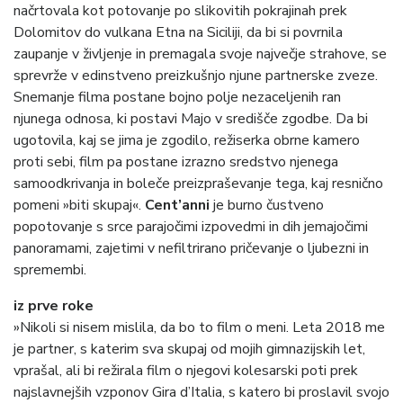
načrtovala kot potovanje po slikovitih pokrajinah prek
Dolomitov do vulkana Etna na Siciliji, da bi si povrnila
zaupanje v življenje in premagala svoje največje strahove, se
sprevrže v edinstveno preizkušnjo njune partnerske zveze.
Snemanje filma postane bojno polje nezaceljenih ran
njunega odnosa, ki postavi Majo v središče zgodbe. Da bi
ugotovila, kaj se jima je zgodilo, režiserka obrne kamero
proti sebi, film pa postane izrazno sredstvo njenega
samoodkrivanja in boleče preizpraševanje tega, kaj resnično
pomeni »biti skupaj«.
Cent’anni
je burno čustveno
popotovanje
s srce parajočimi izpovedmi in dih jemajočimi
panoramami, zajetimi v nefiltrirano pričevanje o ljubezni in
spremembi.
iz prve roke
»Nikoli si nisem mislila, da bo to film o meni. Leta 2018 me
je partner, s katerim sva skupaj od mojih gimnazijskih let,
vprašal, ali bi režirala film o njegovi kolesarski poti prek
najslavnejših vzponov Gira d’Italia, s katero bi proslavil svojo