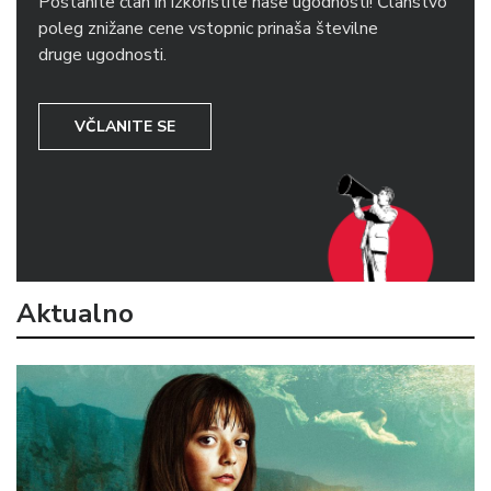
Postanite član in izkoristite naše ugodnosti! Članstvo
poleg znižane cene vstopnic prinaša številne
druge ugodnosti.
VČLANITE SE
Aktualno