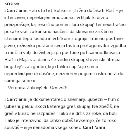
kritike
»
Cent’anni
– ali sto let, kolikor si jih želi dočakati Blaž – je
intenziven, neprekinjen emocionalni vrtiljak, ki drzno
preizprašuje, kaj resnično pomeni ‘biti skupaj’, ter neustrašno
pokaže vse, za kar smo naučeni, da skrivamo za štirimi
stenami, lepo fasado in vrtičkom z ograjo. Intimno postane
javno, režiserka postane svoja lastna protagonistka, zgodba
o moči in volji do življenja pa postane pot samoodkrivanja.
Blaž in Maja sta danes še vedno skupaj, slovenski film pa
bogatejši za zgodbo, ki jo lahko napišejo samo
nepredvidljive okoliščine, neizmeren pogum in iskrenost do
samega sebe.«
– Veronika Zakonjšek,
Dnevnik
»
Cent’anni
je dokumentarec o snemanju ljubezni – film o
ljubezni, peklu, skozi katerega greš skupaj. Ne zbežiš, ne
greš v kurac, ne razpadeš. Tako se držiš za roke, da boli.
Tako je intenzivno, da lahko dobiš levkemijo, če to roko
spustiš – in je nenadoma vsega konec.
Cent ‘anni