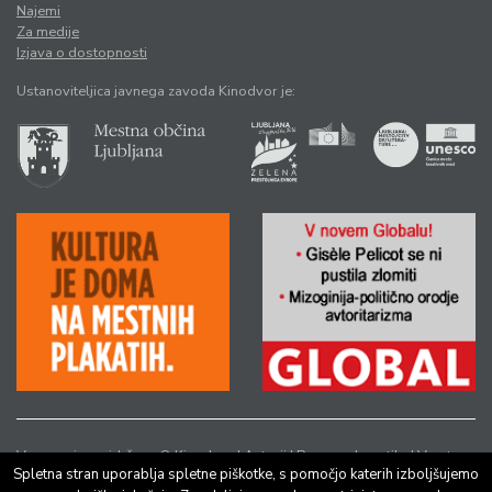
Najemi
Za medije
Izjava o dostopnosti
Ustanoviteljica javnega zavoda Kinodvor je:
Vse pravice pridržane © Kinodvor |
Avtorji
|
Pravno obvestilo
|
Varstvo
Spletna stran uporablja spletne piškotke, s pomočjo katerih izboljšujemo
osebnih podatkov