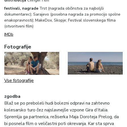
distribucija
Cvinger Film
festivali, nagrade
Trst (nagrada občinstva za najboljši
dokumentarec); Sarajevo (posebna nagrada za promocijo spolne
enakopravnosti); MakeDox, Skopje; Festival slovenskega filma
(otvoritveni film)
IMDb
Fotografije
Vse fotografije
zgodba
Blaž se po preboleli hudi bolezni odpravi na zahtevno
kolesarsko turo čez najslavnejše vzpone Gira d’Italia.
Spremlja ga partnerica, režiserka Maja Doroteja Prelog, da
bi posnela film o veličastni poti okrevanja. Kar sta sprva