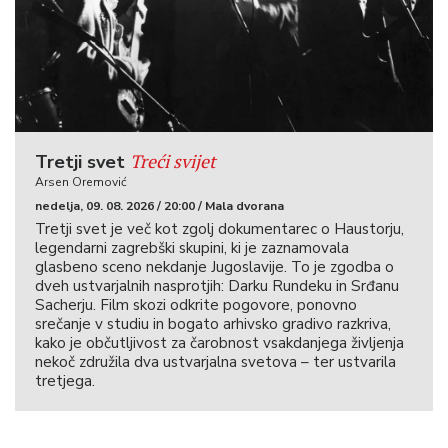
Treći svijet
Tretji svet
Arsen Oremović
nedelja, 09. 08. 2026 / 20:00 / Mala dvorana
Tretji svet je več kot zgolj dokumentarec o Haustorju,
legendarni zagrebški skupini, ki je zaznamovala
glasbeno sceno nekdanje Jugoslavije. To je zgodba o
dveh ustvarjalnih nasprotjih: Darku Rundeku in Srđanu
Sacherju. Film skozi odkrite pogovore, ponovno
srečanje v studiu in bogato arhivsko gradivo razkriva,
kako je občutljivost za čarobnost vsakdanjega življenja
nekoč združila dva ustvarjalna svetova – ter ustvarila
tretjega.