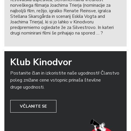
norveškega filmarja Joachima Trierja (nominacije za
najboljši film, režijo, igralko Renate Reinsve, igralca
Stellana Skarsgårda in scenarij Eskila Vogta and
Joachima Trierja), ki si jo lahko v Kinodvoru
predpremierno ogledate že za Silvestrovo. In kateri
drugi nominirani filmi še prihajajo na spored … ?
Klub Kinodvor
Postanite član in izkoristite naše ugodnosti! Članstvo
poleg znižane cene vstopnic prinaša številne
druge ugodnosti.
VČLANITE SE