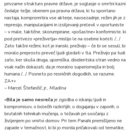
privzame strukturo pravne države, je soglasje o smrtni kazni
čedalje težje, obenem pa pravna država, ki tu spontano
nastaja, kompromitira vse akterje, navsezadnje, režim jih je z
represijo, manipulacijami in izsiljevanji prelevil v oportuniste
– v male, taktične, skorumpirane, »pošastne« konformiste, ki
pod pretvezo »preživetja« mislijo le na osebne koristi. /…/
Zato takšni režimi, kot je iranski, preživijo – če bi se sesuli, bi
moralo preprosto preveč ljudi gledati v tla. Preživijo pa tudi
zato, ker skuša druga, uporniška, disidentska stran vedno na
vsak način dokazati, da je moralno superiornejša in bolj
humana /…/. Posneto po resničnih dogodkih, se razume.
ZA+«
– Marcel Štefančič, jr.,
Mladina
»
Bila je samo nesreča
je zgodba o iskanju ljudi in
kompromisov, o bolečih razkritjih, o dogajanju v zaporih, o
brutalnih tehnikah mučenja, o težavah pri soočanju z
življenjem po vrnitvi domov. Pri tem Panahi premišljeno ne
zapade v temačnost, ki bi jo morda pričakovali od tematike,