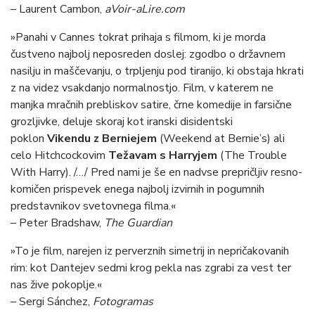
– Laurent Cambon,
aVoir-aLire.com
»Panahi v Cannes tokrat prihaja s filmom, ki je morda
čustveno najbolj neposreden doslej: zgodbo o državnem
nasilju in maščevanju, o trpljenju pod tiranijo, ki obstaja hkrati
z na videz vsakdanjo normalnostjo. Film, v katerem ne
manjka mračnih prebliskov satire, črne komedije in farsične
grozljivke, deluje skoraj kot iranski disidentski
poklon
Vikendu z Berniejem
(Weekend at Bernie’s) ali
celo Hitchcockovim
Težavam s Harryjem
(The Trouble
With Harry). /…/ Pred nami je še en nadvse prepričljiv resno-
komičen prispevek enega najbolj izvirnih in pogumnih
predstavnikov svetovnega filma.«
– Peter Bradshaw,
The Guardian
»To je film, narejen iz perverznih simetrij in nepričakovanih
rim: kot Dantejev sedmi krog pekla nas zgrabi za vest ter
nas žive pokoplje.«
– Sergi Sánchez,
Fotogramas