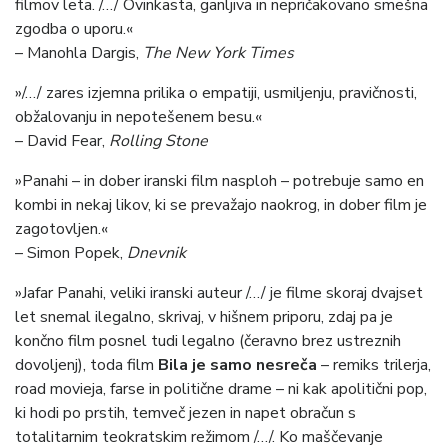
filmov leta. /…/ Ovinkasta, ganljiva in nepričakovano smešna
zgodba o uporu.«
– Manohla Dargis,
The New York Times
»/…/ zares izjemna prilika o empatiji, usmiljenju, pravičnosti,
obžalovanju in nepotešenem besu.«
– David Fear,
Rolling Stone
»Panahi – in dober iranski film nasploh – potrebuje samo en
kombi in nekaj likov, ki se prevažajo naokrog, in dober film je
zagotovljen.«
– Simon Popek,
Dnevnik
»Jafar Panahi, veliki iranski auteur /…/ je filme skoraj dvajset
let snemal ilegalno, skrivaj, v hišnem priporu, zdaj pa je
končno film posnel tudi legalno (čeravno brez ustreznih
dovoljenj), toda film
Bila je samo nesreča
– remiks trilerja,
road movieja, farse in politične drame – ni kak apolitični pop,
ki hodi po prstih, temveč jezen in napet obračun s
totalitarnim teokratskim režimom /…/. Ko maščevanje