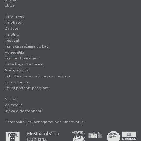
Ekipa
Kino in več
Kinobalon
Za šole
Kinotrip
Festivali
Filmska srečanja ob kavi
Ponedeljki
Film pod zvezdami
Kinosloga. Retrosex.
Noč grozljivk
Letni Kinodvor na Kongresnem trgu
Spletni ogled
Drugi posebni programi
Najemi
Za medije
Izjava o dostopnosti
Ustanoviteljica javnega zavoda Kinodvor je: