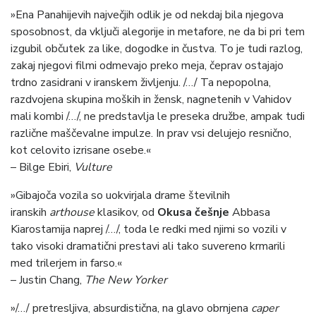
»Ena Panahijevih največjih odlik je od nekdaj bila njegova
sposobnost, da vključi alegorije in metafore, ne da bi pri tem
izgubil občutek za like, dogodke in čustva. To je tudi razlog,
zakaj njegovi filmi odmevajo preko meja, čeprav ostajajo
trdno zasidrani v iranskem življenju. /…/ Ta nepopolna,
razdvojena skupina moških in žensk, nagnetenih v Vahidov
mali kombi /…/, ne predstavlja le preseka družbe, ampak tudi
različne maščevalne impulze. In prav vsi delujejo resnično,
kot celovito izrisane osebe.«
– Bilge Ebiri,
Vulture
»Gibajoča vozila so uokvirjala drame številnih
iranskih
arthouse
klasikov, od
Okusa češnje
Abbasa
Kiarostamija naprej /…/, toda le redki med njimi so vozili v
tako visoki dramatični prestavi ali tako suvereno krmarili
med trilerjem in farso.«
– Justin Chang,
The New Yorker
»/…/ pretresljiva, absurdistična, na glavo obrnjena
caper