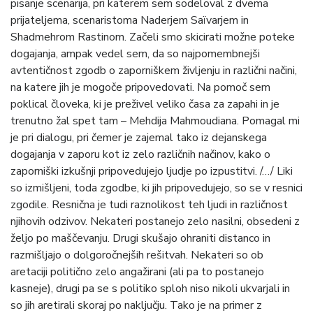
pisanje scenarija, pri katerem sem sodeloval z dvema
prijateljema, scenaristoma Naderjem Saïvarjem in
Shadmehrom Rastinom. Začeli smo skicirati možne poteke
dogajanja, ampak vedel sem, da so najpomembnejši
avtentičnost zgodb o zaporniškem življenju in različni načini,
na katere jih je mogoče pripovedovati. Na pomoč sem
poklical človeka, ki je preživel veliko časa za zapahi in je
trenutno žal spet tam – Mehdija Mahmoudiana. Pomagal mi
je pri dialogu, pri čemer je zajemal tako iz dejanskega
dogajanja v zaporu kot iz zelo različnih načinov, kako o
zaporniški izkušnji pripovedujejo ljudje po izpustitvi. /…/ Liki
so izmišljeni, toda zgodbe, ki jih pripovedujejo, so se v resnici
zgodile. Resnična je tudi raznolikost teh ljudi in različnost
njihovih odzivov. Nekateri postanejo zelo nasilni, obsedeni z
željo po maščevanju. Drugi skušajo ohraniti distanco in
razmišljajo o dolgoročnejših rešitvah. Nekateri so ob
aretaciji politično zelo angažirani (ali pa to postanejo
kasneje), drugi pa se s politiko sploh niso nikoli ukvarjali in
so jih aretirali skoraj po naključju. Tako je na primer z