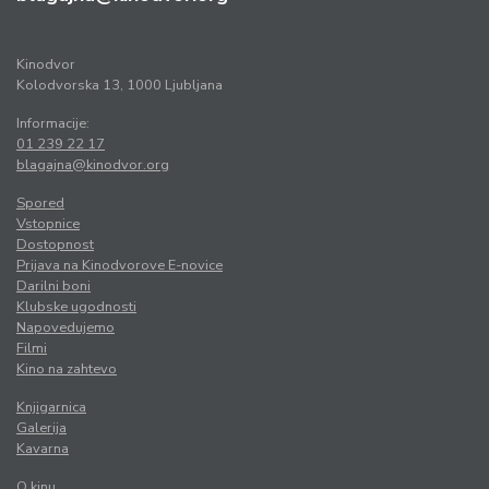
Kinodvor
Kolodvorska 13, 1000 Ljubljana
Informacije:
01 239 22 17
blagajna@kinodvor.org
Spored
Vstopnice
Dostopnost
Prijava na Kinodvorove E-novice
Darilni boni
Klubske ugodnosti
Napovedujemo
Filmi
Kino na zahtevo
Knjigarnica
Galerija
Kavarna
O kinu