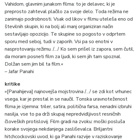
Vahidom, glavnim junakom filma: to je delavec, ki je
preprosto zahteval plačilo za svoje delo. Toda režima ne
zanimajo podrobnosti. Vsak od likov v filmu uteleša eno od
številnih skupin, ki na bolj ali manj organiziran način
sestavljajo opozicijo. Te skupine so pogosto v odprtem
sporu med seboj, tudi v zaporih. Vsi pa so enotni v
nasprotovanju režimu. /…/ Ko sem prišel iz zapora, sem čutil,
da moram posneti film za ljudi, ki sem jih tam spoznal.
Dolžan sem jim bil ta film.«
– Jafar Panahi
kritike
»[Panahijeva] najnovejša mojstrovina /…/ se zdi kot vrhunec
vsega, kar je prestal in se naučil. Tonska uravnoteženost
filma je izjemna: triler, satira, politična farsa, nenadni izbruhi
nasilja, vse to pa drži skupaj nepredvidljivost resničnih
človeških protislovij. Film gradi na zvoku: moški posluša
korake svojega nekdanjega zasliševalca. Briljantni
hitchcockovski uvod, ki ga Panahi razvije v raziskovanje