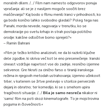
moralnih dilem. /…/ Film nam namesto odgovorov ponuja
vprašanja: ali se je z nasiljem mogoče soočiti brez
maščevanja? Kaj bodo o filmu menili Iranci v prihodnosti, ko
ga bodo končno lahko svobodno gledali? Poleg tega nas
Panahi, morda nevede, nagovarja v trenutku, ko se
demokracije po svetu krhajo in strah postaja politično
orodje: kakšne odločitve bomo sprejeli?«
– Ramin Bahrani
»Film je težko kritično analizirati, ne da bi razkrili ključne
dele zgodbe, ki skriva več kot le eno presenečenje. Iranski
cineast vzdržuje napetost vse do zadnje, resnično izjemne
sekvence. Gre hkrati za cinično farso o tiraniji iranskega
režima in njegovih metodah ustrahovanja; izjemno učinkovit
triler, v katerem se žrtve prelevijo v storilce perverznih
dejanj in obratno; ter komedijo, ki se s smehom upira
tragičnosti situacije. /…/
Bila je samo nesreča
nikakor ni
‘samo’ film na poti skozi kinematografe. To je mojstrovina
poguma in človečnosti.«