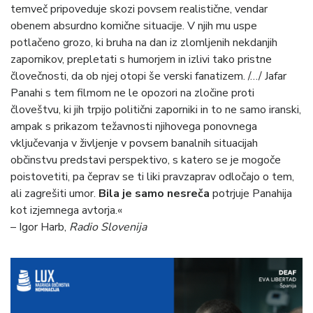
temveč pripoveduje skozi povsem realistične, vendar
obenem absurdno komične situacije. V njih mu uspe
potlačeno grozo, ki bruha na dan iz zlomljenih nekdanjih
zapornikov, prepletati s humorjem in izlivi tako pristne
človečnosti, da ob njej otopi še verski fanatizem. /…/ Jafar
Panahi s tem filmom ne le opozori na zločine proti
človeštvu, ki jih trpijo politični zaporniki in to ne samo iranski,
ampak s prikazom težavnosti njihovega ponovnega
vključevanja v življenje v povsem banalnih situacijah
občinstvu predstavi perspektivo, s katero se je mogoče
poistovetiti, pa čeprav se ti liki pravzaprav odločajo o tem,
ali zagrešiti umor.
Bila je samo nesreča
potrjuje Panahija
kot izjemnega avtorja.«
– Igor Harb,
Radio Slovenija