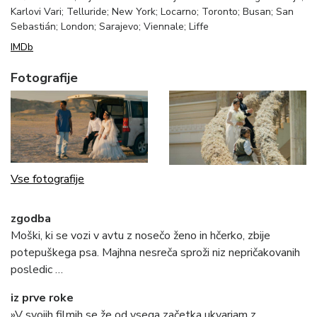
Karlovi Vari; Telluride; New York; Locarno; Toronto; Busan; San
Sebastián; London; Sarajevo; Viennale; Liffe
IMDb
Fotografije
Vse fotografije
zgodba
Moški, ki se vozi v avtu z nosečo ženo in hčerko, zbije
potepuškega psa. Majhna nesreča sproži niz nepričakovanih
posledic …
iz prve roke
»V svojih filmih se že od vsega začetka ukvarjam z