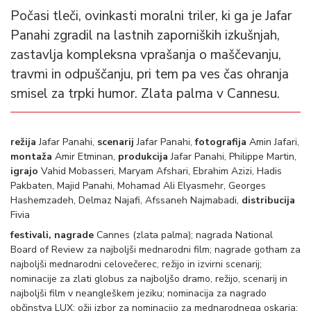
Počasi tleči, ovinkasti moralni triler, ki ga je Jafar
Panahi zgradil na lastnih zaporniških izkušnjah,
zastavlja kompleksna vprašanja o maščevanju,
travmi in odpuščanju, pri tem pa ves čas ohranja
smisel za trpki humor. Zlata palma v Cannesu.
režija
Jafar Panahi,
scenarij
Jafar Panahi,
fotografija
Amin Jafari,
montaža
Amir Etminan,
produkcija
Jafar Panahi, Philippe Martin,
igrajo
Vahid Mobasseri, Maryam Afshari, Ebrahim Azizi, Hadis
Pakbaten, Majid Panahi, Mohamad Ali Elyasmehr, Georges
Hashemzadeh, Delmaz Najafi, Afssaneh Najmabadi,
distribucija
Fivia
festivali, nagrade
Cannes (zlata palma); nagrada National
Board of Review za najboljši mednarodni film; nagrade gotham za
najboljši mednarodni celovečerec, režijo in izvirni scenarij;
nominacije za zlati globus za najboljšo dramo, režijo, scenarij in
najboljši film v neangleškem jeziku; nominacija za nagrado
občinstva LUX; ožji izbor za nominacijo za mednarodnega oskarja;