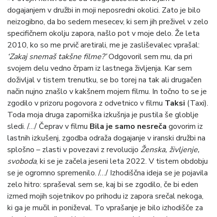
dogajanjem v družbi in moji neposredni okolici. Zato je bilo
neizogibno, da bo sedem mesecev, ki sem jih preživel v zelo
specifičnem okolju zapora, našlo pot v moje delo. Že leta
2010, ko so me prvič aretirali, me je zasliševalec vprašal:
‘Zakaj snemaš takšne filme?’
Odgovoril sem mu, da pri
svojem delu vedno črpam iz lastnega življenja. Kar sem
doživljal v tistem trenutku, se bo torej na tak ali drugačen
način nujno znašlo v kakšnem mojem filmu. In točno to se je
zgodilo v prizoru pogovora z odvetnico v filmu
Taksi
(Taxi).
Toda moja druga zaporniška izkušnja je pustila še globlje
sledi. /…/ Čeprav v filmu
Bila je samo nesreča
govorim iz
lastnih izkušenj, zgodba odraža dogajanje v iranski družbi na
splošno – zlasti v povezavi z revolucijo
Ženska, življenje,
svoboda
, ki se je začela jeseni leta 2022. V tistem obdobju
se je ogromno spremenilo. /…/ Izhodiščna ideja se je pojavila
zelo hitro: spraševal sem se, kaj bi se zgodilo, če bi eden
izmed mojih sojetnikov po prihodu iz zapora srečal nekoga,
ki ga je mučil in poniževal. To vprašanje je bilo izhodišče za