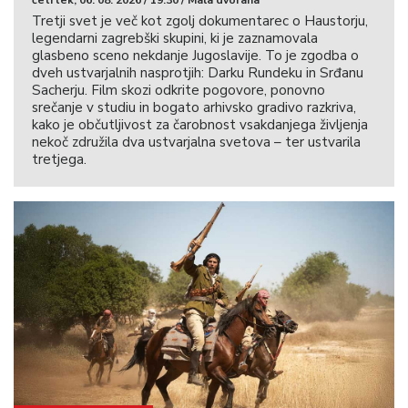
četrtek, 06. 08. 2026 / 19:30 / Mala dvorana
Tretji svet je več kot zgolj dokumentarec o Haustorju,
legendarni zagrebški skupini, ki je zaznamovala
glasbeno sceno nekdanje Jugoslavije. To je zgodba o
dveh ustvarjalnih nasprotjih: Darku Rundeku in Srđanu
Sacherju. Film skozi odkrite pogovore, ponovno
srečanje v studiu in bogato arhivsko gradivo razkriva,
kako je občutljivost za čarobnost vsakdanjega življenja
nekoč združila dva ustvarjalna svetova – ter ustvarila
tretjega.