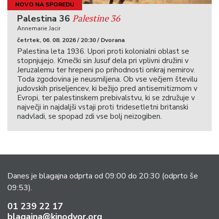
NOVO NA SPOREDU
Palestine 36
Palestina 36
Annemarie Jacir
četrtek, 06. 08. 2026 / 20:30 / Dvorana
Palestina leta 1936. Upori proti kolonialni oblast se
stopnjujejo. Kmečki sin Jusuf dela pri vplivni družini v
Jeruzalemu ter hrepeni po prihodnosti onkraj nemirov.
Toda zgodovina je neusmiljena. Ob vse večjem številu
judovskih priseljencev, ki bežijo pred antisemitizmom v
Evropi, ter palestinskem prebivalstvu, ki se združuje v
največji in najdaljši vstaji proti tridesetletni britanski
nadvladi, se spopad zdi vse bolj neizogiben.
Danes je blagajna odprta od 09:00 do 20:30
(odprto še
09:53).
01 239 22 17
blagajna@kinodvor.org