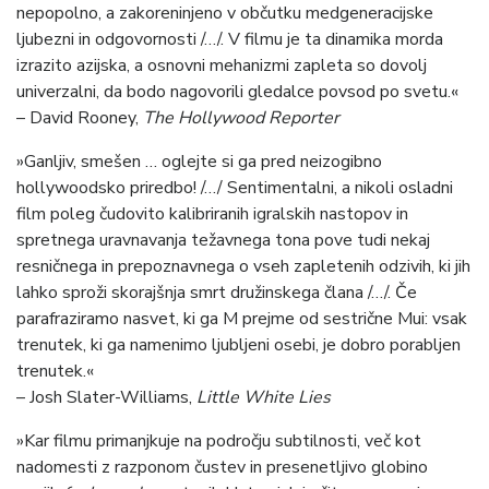
nepopolno, a zakoreninjeno v občutku medgeneracijske
ljubezni in odgovornosti /…/. V filmu je ta dinamika morda
izrazito azijska, a osnovni mehanizmi zapleta so dovolj
univerzalni, da bodo nagovorili gledalce povsod po svetu.«
– David Rooney,
The Hollywood Reporter
»Ganljiv, smešen … oglejte si ga pred neizogibno
hollywoodsko priredbo! /…/ Sentimentalni, a nikoli osladni
film poleg čudovito kalibriranih igralskih nastopov in
spretnega uravnavanja težavnega tona pove tudi nekaj
resničnega in prepoznavnega o vseh zapletenih odzivih, ki jih
lahko sproži skorajšnja smrt družinskega člana /…/. Če
parafraziramo nasvet, ki ga M prejme od sestrične Mui: vsak
trenutek, ki ga namenimo ljubljeni osebi, je dobro porabljen
trenutek.«
– Josh Slater-Williams,
Little White Lies
»Kar filmu primanjkuje na področju subtilnosti, več kot
nadomesti z razponom čustev in presenetljivo globino