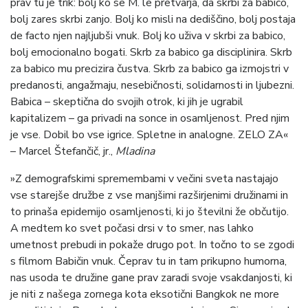
prav tu je trik: bolj ko se M. le pretvarja, da skrbi za babico,
bolj zares skrbi zanjo. Bolj ko misli na dediščino, bolj postaja
de facto njen najljubši vnuk. Bolj ko uživa v skrbi za babico,
bolj emocionalno bogati. Skrb za babico ga disciplinira. Skrb
za babico mu precizira čustva. Skrb za babico ga izmojstri v
predanosti, angažmaju, nesebičnosti, solidarnosti in ljubezni.
Babica – skeptična do svojih otrok, ki jih je ugrabil
kapitalizem – ga privadi na sonce in osamljenost. Pred njim
je vse. Dobil bo vse igrice. Spletne in analogne. ZELO ZA«
– Marcel Štefančič, jr.,
Mladina
»Z demografskimi spremembami v večini sveta nastajajo
vse starejše družbe z vse manjšimi razširjenimi družinami in
to prinaša epidemijo osamljenosti, ki jo številni že občutijo.
A medtem ko svet počasi drsi v to smer, nas lahko
umetnost prebudi in pokaže drugo pot. In točno to se zgodi
s filmom Babičin vnuk. Čeprav tu in tam prikupno humorna,
nas usoda te družine gane prav zaradi svoje vsakdanjosti, ki
je niti z našega zornega kota eksotični Bangkok ne more