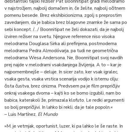
debitantski tajski režiser Pat Boonnitipat gradi melodramo
v najstrožjem, najbolj domačem in, če želite, najbolj očitnem
pomenu besede. Brez ekshibicionizma, zgolj s preprostim
zavedanjem, da je babica brez blagovne znamke že sama po
sebi koncept. /…/ Boonnitipat ne želi dokazati, da je najbolj
izviren režiser na svetu. Njegove reference niso visoka
melodrama Douglasa Sirka ali prefinjena, postmoderna
melodrama Pedra Almodóvarja, pa tudi ne geometrična
melodrama Wesa Andersona. Ne, Boonnitipat svoj navdih
prej najde v melodrami vsakdanjega življenja. A to – kar je
najpomembnejše – deluje. In sicer zato, ker vsak igralec,
vsaka gesta, vsaka vrstica scenarija vodijo k istemu cilju:
čista čustva, brez cinizma. Predvsem pa je film prepričljiv
onkraj vsakega dvoma – kajti ko se bomo izgubili, nam bo
babica, katerakoli že, primazala klofuto. Le redki argumenti
so bolj prepričljivi. In lahko bi rekli, da je tale popoln.«
– Luis Martínez,
El Mundo
»M. je vetrnjak, oportunist, luzer, ki pa lahko le še raste. In