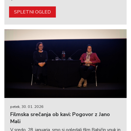
SPLETNI OGLED
petek, 30. 01. 2026
Filmska srečanja ob kavi: Pogovor z Jano
Mali
V sredo, 28. januarja, smo si ogledali film Babičin vnuk in