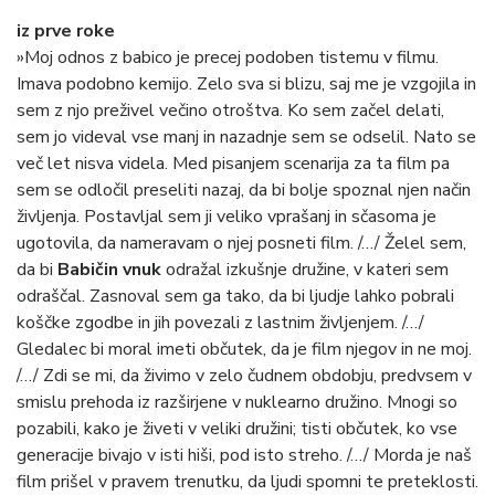
iz prve roke
»Moj odnos z babico je precej podoben tistemu v filmu.
Imava podobno kemijo. Zelo sva si blizu, saj me je vzgojila in
sem z njo preživel večino otroštva. Ko sem začel delati,
sem jo videval vse manj in nazadnje sem se odselil. Nato se
več let nisva videla. Med pisanjem scenarija za ta film pa
sem se odločil preseliti nazaj, da bi bolje spoznal njen način
življenja. Postavljal sem ji veliko vprašanj in sčasoma je
ugotovila, da nameravam o njej posneti film. /…/ Želel sem,
da bi
Babičin vnuk
odražal izkušnje družine, v kateri sem
odraščal. Zasnoval sem ga tako, da bi ljudje lahko pobrali
koščke zgodbe in jih povezali z lastnim življenjem. /…/
Gledalec bi moral imeti občutek, da je film njegov in ne moj.
/…/ Zdi se mi, da živimo v zelo čudnem obdobju, predvsem v
smislu prehoda iz razširjene v nuklearno družino. Mnogi so
pozabili, kako je živeti v veliki družini; tisti občutek, ko vse
generacije bivajo v isti hiši, pod isto streho. /…/ Morda je naš
film prišel v pravem trenutku, da ljudi spomni te preteklosti.