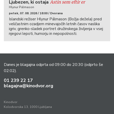
Ástin sem eftir er
Ljubezen, ki ostaja
Hlynur Pálmason
petek, 07. 08. 2026 / 18:00 / Dvorana
Islandski režiser Hlynur Pálmason (Božja dežela) pred
veličastnim ozadjem minevajočih letnih časov naslika
igriv, grenko-sladek portret družinskega življenja v vsej
njegovi lepoti, humorju in nepopolnosti.
Danes je blagajna odprta od 09:00 do 20:30
(odprto še
02:02).
01 239 22 17
blagajna@kinodvor.org
Kinodvor
Kolodvorska 13, 1000 Ljubljana