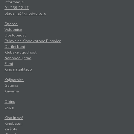
Informacije:
01 239 22 17
blagajna@kinodvor.org
Spored
Vstopnice
Dostopnost
Prijava na Kinodvorove E-novice
Darilni boni
Klubske ugodnosti
Napovedujemo
Filmi
Kino na zahtevo
Knjigarnica
Galerija
Kavarna
O kinu
Ekipa
Kino in več
Kinobalon
Za šole