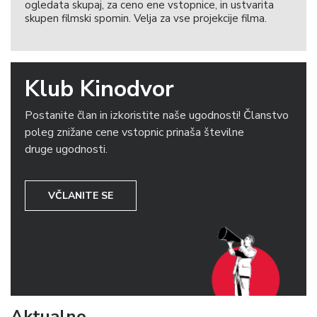
ogledata skupaj, za ceno ene vstopnice, in ustvarita
skupen filmski spomin. Velja za vse projekcije filma.
Klub Kinodvor
Postanite član in izkoristite naše ugodnosti! Članstvo
poleg znižane cene vstopnic prinaša številne
druge ugodnosti.
VČLANITE SE
Aktualno