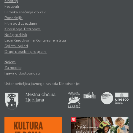
Kinotrip
Festivali
Filmska srečanja ob kavi
Ponedeljki
Film pod zvezdami
Kinosloga. Retrosex.
Noč grozljivk
Letni Kinodvor na Kongresnem trgu
Spletni ogled
Drugi posebni programi
Najemi
Za medije
Izjava o dostopnosti
Ustanoviteljica javnega zavoda Kinodvor je: