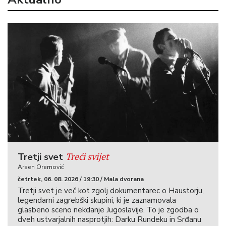
Treći svijet
Tretji svet
Arsen Oremović
četrtek, 06. 08. 2026 / 19:30 / Mala dvorana
Tretji svet je več kot zgolj dokumentarec o Haustorju,
legendarni zagrebški skupini, ki je zaznamovala
glasbeno sceno nekdanje Jugoslavije. To je zgodba o
dveh ustvarjalnih nasprotjih: Darku Rundeku in Srđanu