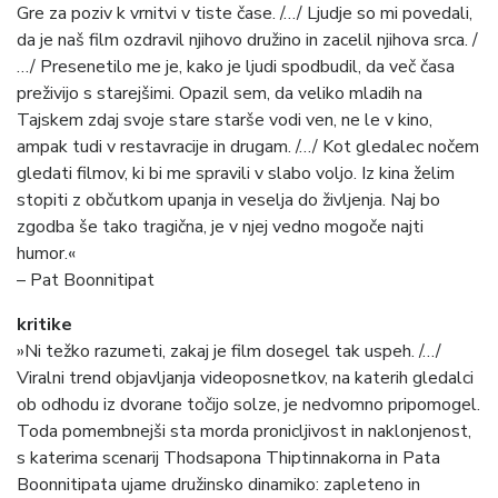
Gre za poziv k vrnitvi v tiste čase. /…/ Ljudje so mi povedali,
da je naš film ozdravil njihovo družino in zacelil njihova srca. /
…/ Presenetilo me je, kako je ljudi spodbudil, da več časa
preživijo s starejšimi. Opazil sem, da veliko mladih na
Tajskem zdaj svoje stare starše vodi ven, ne le v kino,
ampak tudi v restavracije in drugam. /…/ Kot gledalec nočem
gledati filmov, ki bi me spravili v slabo voljo. Iz kina želim
stopiti z občutkom upanja in veselja do življenja. Naj bo
zgodba še tako tragična, je v njej vedno mogoče najti
humor.«
– Pat Boonnitipat
kritike
»Ni težko razumeti, zakaj je film dosegel tak uspeh. /…/
Viralni trend objavljanja videoposnetkov, na katerih gledalci
ob odhodu iz dvorane točijo solze, je nedvomno pripomogel.
Toda pomembnejši sta morda pronicljivost in naklonjenost,
s katerima scenarij Thodsapona Thiptinnakorna in Pata
Boonnitipata ujame družinsko dinamiko: zapleteno in