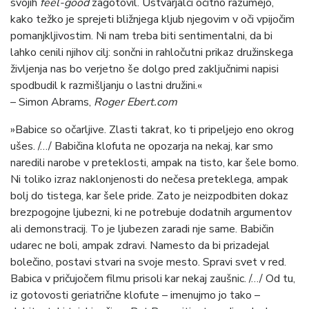
svojih
feel-good
zagotovil. Ustvarjalci očitno razumejo,
kako težko je sprejeti bližnjega kljub njegovim v oči vpijočim
pomanjkljivostim. Ni nam treba biti sentimentalni, da bi
lahko cenili njihov cilj: sončni in rahločutni prikaz družinskega
življenja nas bo verjetno še dolgo pred zaključnimi napisi
spodbudil k razmišljanju o lastni družini.«
– Simon Abrams,
Roger Ebert.com
»Babice so očarljive. Zlasti takrat, ko ti pripeljejo eno okrog
ušes. /…/ Babičina klofuta ne opozarja na nekaj, kar smo
naredili narobe v preteklosti, ampak na tisto, kar šele bomo.
Ni toliko izraz naklonjenosti do nečesa preteklega, ampak
bolj do tistega, kar šele pride. Zato je neizpodbiten dokaz
brezpogojne ljubezni, ki ne potrebuje dodatnih argumentov
ali demonstracij. To je ljubezen zaradi nje same. Babičin
udarec ne boli, ampak zdravi. Namesto da bi prizadejal
bolečino, postavi stvari na svoje mesto. Spravi svet v red.
Babica v pričujočem filmu prisoli kar nekaj zaušnic. /…/ Od tu,
iz gotovosti geriatrične klofute – imenujmo jo tako –