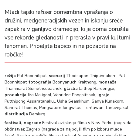
Mladi tajski režiser pomembna vprašanja o
družini, medgeneracijskih vezeh in iskanju sreče
zapakira v ganljivo dramedijo, ki je doma porušila
vse rekorde gledanosti in prerasla v pravi kulturni
fenomen. Pripeljite babico in ne pozabite na
robčke!
režija
Pat Boonnitipat,
scenarij
Thodsapon Thiptinnakorn, Pat
Boonnitipat,
fotografija
Boonyanuch Kraithong,
montaža
Thammarat Sumethsupachok,
glasba
Jaithep Raroengjai,
produkcija
Jira Maligool, Vanridee Pongsittisak,
igrajo
Putthipong Assaratanakul, Usha Seamkhum, Sanya Kunakorn,
Sarinrat Thomas, Pongsatorn Jongwilas, Tontawan Tantivejakul,
distribucija
Demiurg
festivali, nagrade
Festival azijskega filma v New Yorku (nagrada
občinstva); Zagreb (nagrada za najboljši film po izboru mlade
žirije); Azijsko-pacifiški filmski festival (nagrada za najboljši film,