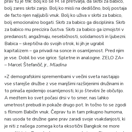
prav tu je trik: bolj ko se M. le pretvarja, da skrbi za babico,
bolj zares skrbi zanjo. Bolj ko misli na dediščino, bolj postaja
de facto njen najljubši vnuk. Bolj ko uživa v skrbi za babico,
bolj emocionalno bogati. Skrb za babico ga disciplinira. Skrb
za babico mu precizira čustva. Skrb za babico ga izmojstri v
predanosti, angažmaju, nesebičnosti, solidarnosti in ljubezni.
Babica – skeptična do svojih otrok, ki jih je ugrabil
kapitalizem – ga privadi na sonce in osamljenost. Pred njim
je vse. Dobil bo vse igrice. Spletne in analogne. ZELO ZA«
– Marcel Štefančič, jr.,
Mladina
»Z demografskimi spremembami v večini sveta nastajajo
vse starejše družbe z vse manjšimi razširjenimi družinami in
to prinaša epidemijo osamljenosti, ki jo številni že občutijo.
A medtem ko svet počasi drsi v to smer, nas lahko
umetnost prebudi in pokaže drugo pot. In točno to se zgodi
s filmom Babičin vnuk. Čeprav tu in tam prikupno humorna,
nas usoda te družine gane prav zaradi svoje vsakdanjosti, ki
je niti z našega zornega kota eksotični Bangkok ne more