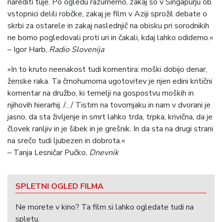
narediti tuje. Po ogledu razumemo, zakaj so v Singapurju ob
vstopnici delili robčke, zakaj je film v Aziji sprožil debate o
skrbi za ostarele in zakaj naslednjič na obisku pri sorodnikih
ne bomo pogledovali proti uri in čakali, kdaj lahko odidemo.«
– Igor Harb,
Radio Slovenija
»In to kruto neenakost tudi komentira: moški dobijo denar,
ženske raka. Ta črnohumoma ugotovitev je njen edini kritični
komentar na družbo, ki temelji na gospostvu moških in
njihovih hierarhij. /…/ Tistim na tovornjaku in nam v dvorani je
jasno, da sta življenje in smrt lahko trda, trpka, krivična, da je
človek ranljiv in je šibek in je grešnik. In da sta na drugi strani
na srečo tudi ljubezen in dobrota.«
– Tanja Lesničar Pučko,
Dnevnik
SPLETNI OGLED FILMA
Ne morete v kino? Ta film si lahko ogledate tudi na
spletu.