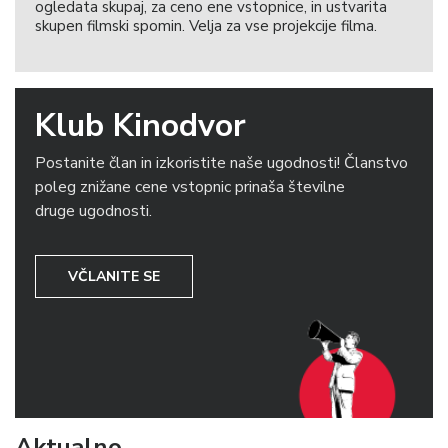
ogledata skupaj, za ceno ene vstopnice, in ustvarita
skupen filmski spomin. Velja za vse projekcije filma.
Klub Kinodvor
Postanite član in izkoristite naše ugodnosti! Članstvo
poleg znižane cene vstopnic prinaša številne
druge ugodnosti.
VČLANITE SE
Aktualno