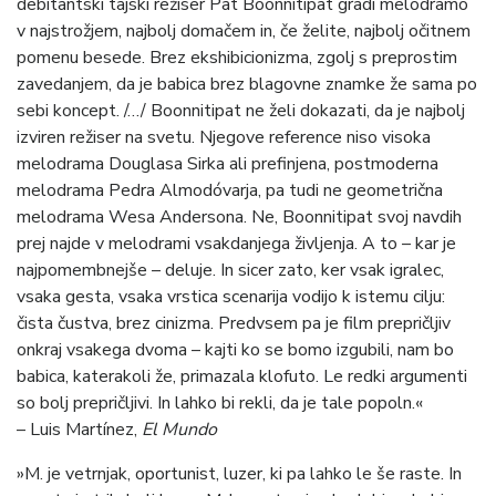
debitantski tajski režiser Pat Boonnitipat gradi melodramo
v najstrožjem, najbolj domačem in, če želite, najbolj očitnem
pomenu besede. Brez ekshibicionizma, zgolj s preprostim
zavedanjem, da je babica brez blagovne znamke že sama po
sebi koncept. /…/ Boonnitipat ne želi dokazati, da je najbolj
izviren režiser na svetu. Njegove reference niso visoka
melodrama Douglasa Sirka ali prefinjena, postmoderna
melodrama Pedra Almodóvarja, pa tudi ne geometrična
melodrama Wesa Andersona. Ne, Boonnitipat svoj navdih
prej najde v melodrami vsakdanjega življenja. A to – kar je
najpomembnejše – deluje. In sicer zato, ker vsak igralec,
vsaka gesta, vsaka vrstica scenarija vodijo k istemu cilju:
čista čustva, brez cinizma. Predvsem pa je film prepričljiv
onkraj vsakega dvoma – kajti ko se bomo izgubili, nam bo
babica, katerakoli že, primazala klofuto. Le redki argumenti
so bolj prepričljivi. In lahko bi rekli, da je tale popoln.«
– Luis Martínez,
El Mundo
»M. je vetrnjak, oportunist, luzer, ki pa lahko le še raste. In