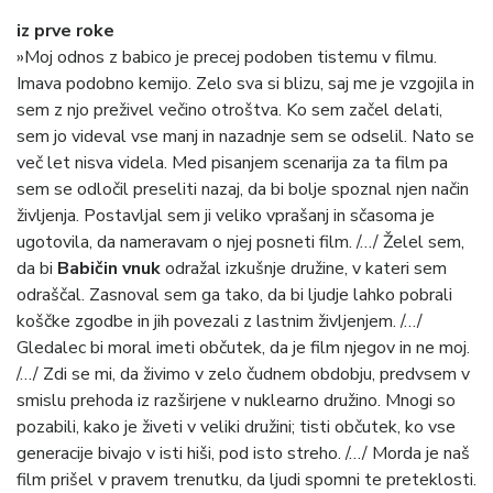
iz prve roke
»Moj odnos z babico je precej podoben tistemu v filmu.
Imava podobno kemijo. Zelo sva si blizu, saj me je vzgojila in
sem z njo preživel večino otroštva. Ko sem začel delati,
sem jo videval vse manj in nazadnje sem se odselil. Nato se
več let nisva videla. Med pisanjem scenarija za ta film pa
sem se odločil preseliti nazaj, da bi bolje spoznal njen način
življenja. Postavljal sem ji veliko vprašanj in sčasoma je
ugotovila, da nameravam o njej posneti film. /…/ Želel sem,
da bi
Babičin vnuk
odražal izkušnje družine, v kateri sem
odraščal. Zasnoval sem ga tako, da bi ljudje lahko pobrali
koščke zgodbe in jih povezali z lastnim življenjem. /…/
Gledalec bi moral imeti občutek, da je film njegov in ne moj.
/…/ Zdi se mi, da živimo v zelo čudnem obdobju, predvsem v
smislu prehoda iz razširjene v nuklearno družino. Mnogi so
pozabili, kako je živeti v veliki družini; tisti občutek, ko vse
generacije bivajo v isti hiši, pod isto streho. /…/ Morda je naš
film prišel v pravem trenutku, da ljudi spomni te preteklosti.