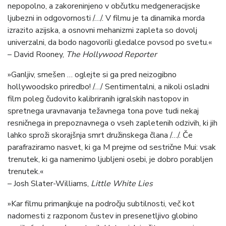
nepopolno, a zakoreninjeno v občutku medgeneracijske
ljubezni in odgovornosti /…/. V filmu je ta dinamika morda
izrazito azijska, a osnovni mehanizmi zapleta so dovolj
univerzalni, da bodo nagovorili gledalce povsod po svetu.«
– David Rooney,
The Hollywood Reporter
»Ganljiv, smešen … oglejte si ga pred neizogibno
hollywoodsko priredbo! /…/ Sentimentalni, a nikoli osladni
film poleg čudovito kalibriranih igralskih nastopov in
spretnega uravnavanja težavnega tona pove tudi nekaj
resničnega in prepoznavnega o vseh zapletenih odzivih, ki jih
lahko sproži skorajšnja smrt družinskega člana /…/. Če
parafraziramo nasvet, ki ga M prejme od sestrične Mui: vsak
trenutek, ki ga namenimo ljubljeni osebi, je dobro porabljen
trenutek.«
– Josh Slater-Williams,
Little White Lies
»Kar filmu primanjkuje na področju subtilnosti, več kot
nadomesti z razponom čustev in presenetljivo globino