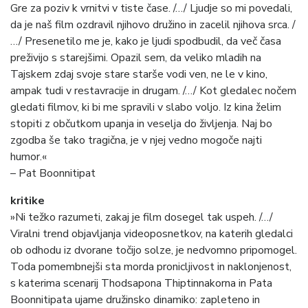
Gre za poziv k vrnitvi v tiste čase. /…/ Ljudje so mi povedali,
da je naš film ozdravil njihovo družino in zacelil njihova srca. /
…/ Presenetilo me je, kako je ljudi spodbudil, da več časa
preživijo s starejšimi. Opazil sem, da veliko mladih na
Tajskem zdaj svoje stare starše vodi ven, ne le v kino,
ampak tudi v restavracije in drugam. /…/ Kot gledalec nočem
gledati filmov, ki bi me spravili v slabo voljo. Iz kina želim
stopiti z občutkom upanja in veselja do življenja. Naj bo
zgodba še tako tragična, je v njej vedno mogoče najti
humor.«
– Pat Boonnitipat
kritike
»Ni težko razumeti, zakaj je film dosegel tak uspeh. /…/
Viralni trend objavljanja videoposnetkov, na katerih gledalci
ob odhodu iz dvorane točijo solze, je nedvomno pripomogel.
Toda pomembnejši sta morda pronicljivost in naklonjenost,
s katerima scenarij Thodsapona Thiptinnakorna in Pata
Boonnitipata ujame družinsko dinamiko: zapleteno in