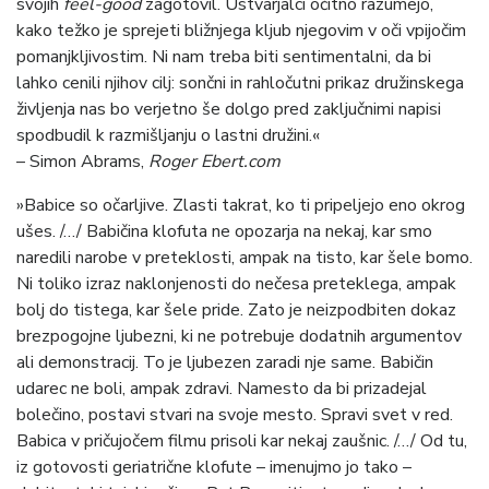
svojih
feel-good
zagotovil. Ustvarjalci očitno razumejo,
kako težko je sprejeti bližnjega kljub njegovim v oči vpijočim
pomanjkljivostim. Ni nam treba biti sentimentalni, da bi
lahko cenili njihov cilj: sončni in rahločutni prikaz družinskega
življenja nas bo verjetno še dolgo pred zaključnimi napisi
spodbudil k razmišljanju o lastni družini.«
– Simon Abrams,
Roger Ebert.com
»Babice so očarljive. Zlasti takrat, ko ti pripeljejo eno okrog
ušes. /…/ Babičina klofuta ne opozarja na nekaj, kar smo
naredili narobe v preteklosti, ampak na tisto, kar šele bomo.
Ni toliko izraz naklonjenosti do nečesa preteklega, ampak
bolj do tistega, kar šele pride. Zato je neizpodbiten dokaz
brezpogojne ljubezni, ki ne potrebuje dodatnih argumentov
ali demonstracij. To je ljubezen zaradi nje same. Babičin
udarec ne boli, ampak zdravi. Namesto da bi prizadejal
bolečino, postavi stvari na svoje mesto. Spravi svet v red.
Babica v pričujočem filmu prisoli kar nekaj zaušnic. /…/ Od tu,
iz gotovosti geriatrične klofute – imenujmo jo tako –