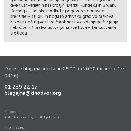
dveh ustvarjalnih nasprotjih: Darku Rundeku in Srđanu
Sacherju. Film skozi odkrite pogovore, ponovno
srečanje v studiu in bogato arhivsko gradivo razkriva,
kako je občutljivost za čarobnost vsakdanjega življenja
nekoč združila dva ustvarjalna svetova – ter ustvarila
tretjega.
Danes je blagajna odprta od 09:00 do 20:30
(odpre se čez
03:36).
01 239 22 17
blagajna@kinodvor.org
Kinodvor
Kolodvorska 13, 1000 Ljubljana
Informacije: