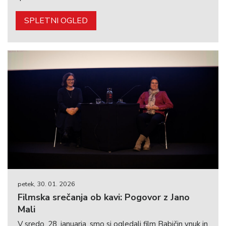
SPLETNI OGLED
petek, 30. 01. 2026
Filmska srečanja ob kavi: Pogovor z Jano
Mali
V sredo, 28. januarja, smo si ogledali film Babičin vnuk in