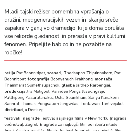
Mladi tajski režiser pomembna vprašanja o
družini, medgeneracijskih vezeh in iskanju sreče
zapakira v ganljivo dramedijo, ki je doma porušila
vse rekorde gledanosti in prerasla v pravi kulturni
fenomen. Pripeljite babico in ne pozabite na
robčke!
režija
Pat Boonnitipat,
scenarij
Thodsapon Thiptinnakorn, Pat
Boonnitipat,
fotografija
Boonyanuch Kraithong,
montaža
Thammarat Sumethsupachok,
glasba
Jaithep Raroengjai,
produkcija
Jira Maligool, Vanridee Pongsittisak,
igrajo
Putthipong Assaratanakul, Usha Seamkhum, Sanya Kunakorn,
Sarinrat Thomas, Pongsatorn Jongwilas, Tontawan Tantivejakul,
distribucija
Demiurg
festivali, nagrade
Festival azijskega filma v New Yorku (nagrada
občinstva); Zagreb (nagrada za najboljši film po izboru mlade
žirije); Azijsko-pacifiški filmski festival (nagrada za najboljši film,