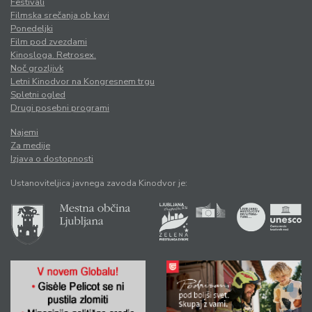
Festivali
Filmska srečanja ob kavi
Ponedeljki
Film pod zvezdami
Kinosloga. Retrosex.
Noč grozljivk
Letni Kinodvor na Kongresnem trgu
Spletni ogled
Drugi posebni programi
Najemi
Za medije
Izjava o dostopnosti
Ustanoviteljica javnega zavoda Kinodvor je: