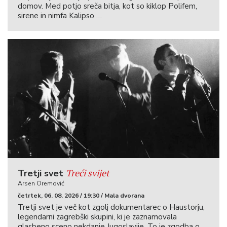
domov. Med potjo sreča bitja, kot so kiklop Polifem,
sirene in nimfa Kalipso …
Treći svijet
Tretji svet
Arsen Oremović
četrtek, 06. 08. 2026 / 19:30 / Mala dvorana
Tretji svet je več kot zgolj dokumentarec o Haustorju,
legendarni zagrebški skupini, ki je zaznamovala
glasbeno sceno nekdanje Jugoslavije. To je zgodba o