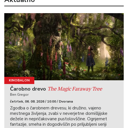
KINOBALON
The Magic Faraway Tree
Čarobno drevo
Ben Gregor
četrtek, 06. 08. 2026 / 10:00 / Dvorana
Zgodba o čarobnem drevesu, ki družino, vajeno
mestnega življenja, zvabi v neverjetne domišljijske
dežele in nepričakovane pustolovščine. Ognjemet
fantazije, smeha in dogodivščin po priljubljeni seriji