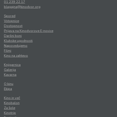
01 239 22 17
blagajna@kinodvor.org
Spored
Vstopnice
Dostopnost
Prijava na Kinodvorove E-novice
Darilni boni
Klubske ugodnosti
Napovedujemo
Filmi
Kino na zahtevo
Knjigarnica
Galerija
Kavarna
O kinu
Ekipa
Kino in več
Kinobalon
Za šole
Kinotrip