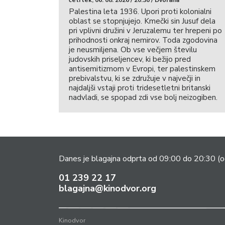
Palestina leta 1936. Upori proti kolonialni
oblast se stopnjujejo. Kmečki sin Jusuf dela
pri vplivni družini v Jeruzalemu ter hrepeni po
prihodnosti onkraj nemirov. Toda zgodovina
je neusmiljena. Ob vse večjem številu
judovskih priseljencev, ki bežijo pred
antisemitizmom v Evropi, ter palestinskem
prebivalstvu, ki se združuje v največji in
najdaljši vstaji proti tridesetletni britanski
nadvladi, se spopad zdi vse bolj neizogiben.
Danes je blagajna odprta od 09:00 do 20:30
(o
01 239 22 17
blagajna@kinodvor.org
Kinodvor