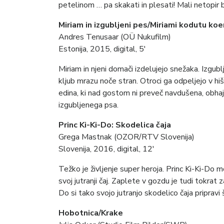
petelinom … pa skakati in plesati! Mali netopir bi
Miriam in izgubljeni pes/Miriami kodutu koe
Andres Tenusaar (OÜ Nukufilm)
Estonija, 2015, digital, 5′
Miriam in njeni domači izdelujejo snežaka. Izgubl
kljub mrazu noče stran. Otroci ga odpeljejo v hiš
edina, ki nad gostom ni preveč navdušena, obhajaj
izgubljenega psa.
Princ Ki-Ki-Do: Skodelica čaja
Grega Mastnak (OZOR/RTV Slovenija)
Slovenija, 2016, digital, 12′
Težko je življenje super heroja. Princ Ki-Ki-Do mo
svoj jutranji čaj. Zaplete v gozdu je tudi tokrat 
Do si tako svojo jutranjo skodelico čaja priprav
Hobotnica/Krake