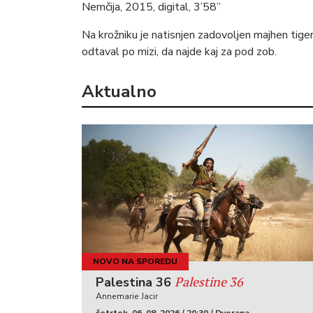
Nemčija, 2015, digital, 3’58”
Na krožniku je natisnjen zadovoljen majhen tige
odtaval po mizi, da najde kaj za pod zob.
Aktualno
NOVO NA SPOREDU
Palestine 36
Palestina 36
Annemarie Jacir
četrtek, 06. 08. 2026 / 20:30 / Dvorana