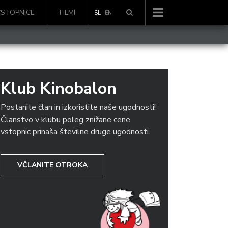
VSTOPNICE
FILMI
SL
EN
Klub Kinobalon
Postanite član in izkoristite naše ugodnosti!
Članstvo v klubu poleg znižane cene
vstopnic prinaša številne druge ugodnosti.
VČLANITE OTROKA