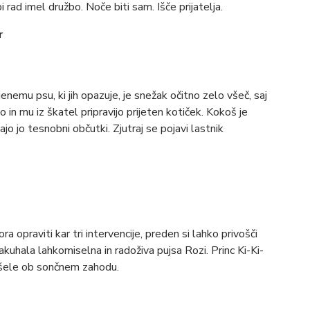
 rad imel družbo. Noče biti sam. Išče prijatelja.
r
jenemu psu, ki jih opazuje, je snežak očitno zelo všeč, saj
o in mu iz škatel pripravijo prijeten kotiček. Kokoš je
o jo tesnobni občutki. Zjutraj se pojavi lastnik
ra opraviti kar tri intervencije, preden si lahko privošči
zakuhala lahkomiselna in radoživa pujsa Rozi. Princ Ki-Ki-
i šele ob sončnem zahodu.