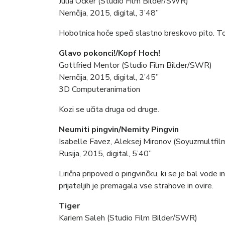
Julia Ocker (Studio Film Bilder/SWR)
Nemčija, 2015, digital, 3’48”
Hobotnica hoče speči slastno breskovo pito. Tod
Glavo pokonci!/Kopf Hoch!
Gottfried Mentor (Studio Film Bilder/SWR)
Nemčija, 2015, digital, 2’45”
3D Computeranimation
Kozi se učita druga od druge.
Neumiti pingvin/Nemity Pingvin
Isabelle Favez, Aleksej Mironov (Soyuzmultfil
Rusija, 2015, digital, 5’40”
Lirična pripoved o pingvinčku, ki se je bal vode i
prijateljih je premagala vse strahove in ovire.
Tiger
Kariem Saleh (Studio Film Bilder/SWR)