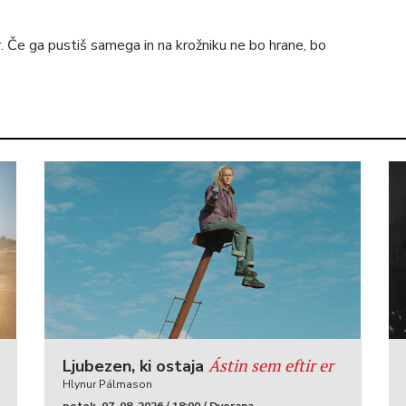
r. Če ga pustiš samega in na krožniku ne bo hrane, bo
Ástin sem eftir er
Ljubezen, ki ostaja
Hlynur Pálmason
petek, 07. 08. 2026 / 18:00 / Dvorana