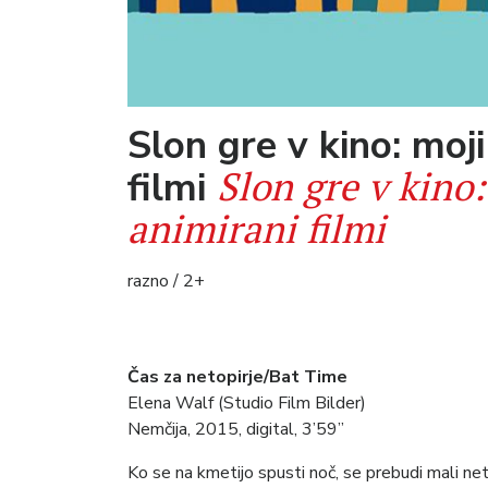
Slon gre v kino: moji
Slon gre v kino:
filmi
animirani filmi
razno / 2+
Čas za netopirje/Bat
Time
Elena Walf (Studio Film Bilder)
Nemčija, 2015, digital, 3’59”
Ko se na kmetijo spusti noč, se prebudi mali netopi