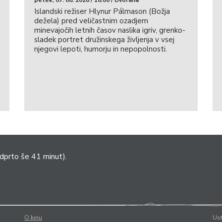
Islandski režiser Hlynur Pálmason (Božja
dežela) pred veličastnim ozadjem
minevajočih letnih časov naslika igriv, grenko-
sladek portret družinskega življenja v vsej
njegovi lepoti, humorju in nepopolnosti.
dprto še 41 minut).
O kinu
Ust