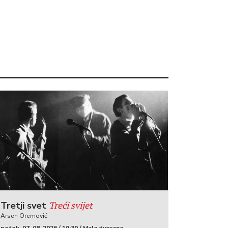
Treći svijet
Tretji svet
Arsen Oremović
petek, 07. 08. 2026 / 19:30 / Mala dvorana