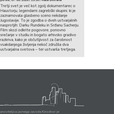
Tretji svet je več kot zgolj dokumentarec o
Haustorju, legendarni zagrebški skupini, ki je
zaznamovala glasbeno sceno nekdanje
Jugoslavije. To je zgodba o dveh ustvarjalnih
nasprotjih: Darku Rundeku in Srđanu Sacherju.
Film skozi odkrite pogovore, ponovno
srečanje v studiu in bogato arhivsko gradivo
razkriva, kako je občutljivost za čarobnost
vsakdanjega življenja nekoč združila dva
ustvarjalna svetova – ter ustvarila tretjega.
anoviteljica javnega zavoda Kinodvor je: