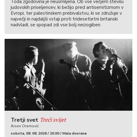
Toda zgodovina je neusmiljena. Ob vse večjem številu
judovskih priseljencev, ki bežijo pred antisemitizmom v
Evropi, ter palestinskem prebivalstvu, ki se združuje v
največji in najdaljši vstaji proti tridesetletni britanski
nadvladi, se spopad zdi vse bolj neizogiben.
Treći svijet
Tretji svet
Arsen Oremović
sobota, 08. 08. 2026 / 20:00 / Mala dvorana