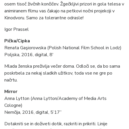
osem tisoč živčnih končičev. Žgečkljivi prizori in gola telesa v
animiranem filmu vas čakajo na petkovi nočni projekciji v
Kinodvoru. Samo za tolerantne odrasle!
Igor Prassel
Pička/Cipka
Renata Gaşiorowska (Polish National Film School in Lodz)
Poljska, 2016, digital, 8′
Mlada ženska preživlja večer doma. Odloči se, da bo sama
poskrbela za nekaj sladkih užitkov, toda vse ne gre po
načrtu.
Mirror
Anna Lytton (Anna Lytton/Academy of Media Arts
Cologne)
Nemčija, 2016, digital, 5’17”
Dotakniti se in doživeti dotik, razkriti in prikriti. Linije