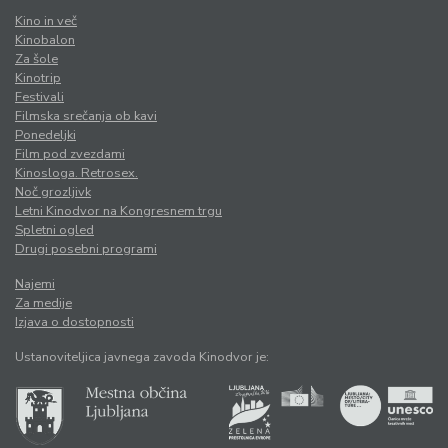
Kino in več
Kinobalon
Za šole
Kinotrip
Festivali
Filmska srečanja ob kavi
Ponedeljki
Film pod zvezdami
Kinosloga. Retrosex.
Noč grozljivk
Letni Kinodvor na Kongresnem trgu
Spletni ogled
Drugi posebni programi
Najemi
Za medije
Izjava o dostopnosti
Ustanoviteljica javnega zavoda Kinodvor je: