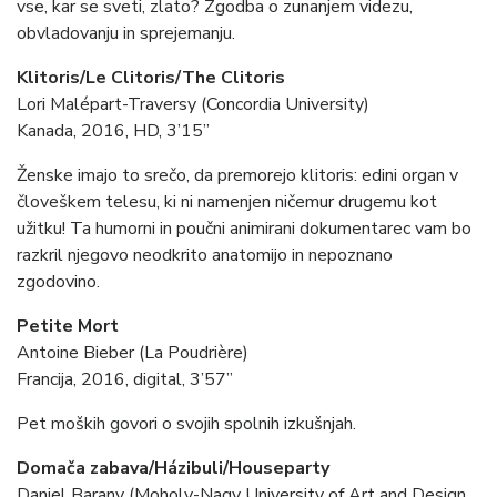
vse, kar se sveti, zlato? Zgodba o zunanjem videzu,
obvladovanju in sprejemanju.
Klitoris/Le Clitoris/The Clitoris
Lori Malépart-Traversy (Concordia University)
Kanada, 2016, HD, 3’15”
Ženske imajo to srečo, da premorejo klitoris: edini organ v
človeškem telesu, ki ni namenjen ničemur drugemu kot
užitku! Ta humorni in poučni animirani dokumentarec vam bo
razkril njegovo neodkrito anatomijo in nepoznano
zgodovino.
Petite Mort
Antoine Bieber (La Poudrière)
Francija, 2016, digital, 3’57”
Pet moških govori o svojih spolnih izkušnjah.
Domača zabava/Házibuli/Houseparty
Daniel Barany (Moholy-Nagy University of Art and Design