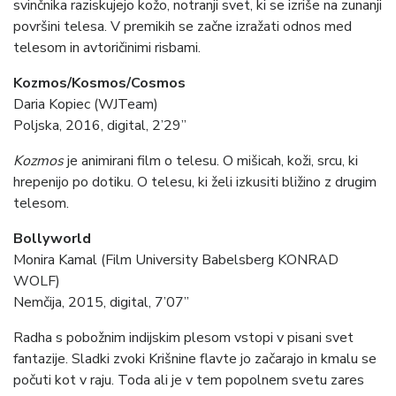
svinčnika raziskujejo kožo, notranji svet, ki se izriše na zunanji
površini telesa. V premikih se začne izražati odnos med
telesom in avtoričinimi risbami.
Kozmos/Kosmos/Cosmos
Daria Kopiec (WJTeam)
Poljska, 2016, digital, 2’29”
Kozmos
je animirani film o telesu. O mišicah, koži, srcu, ki
hrepenijo po dotiku. O telesu, ki želi izkusiti bližino z drugim
telesom.
Bollyworld
Monira Kamal (Film University Babelsberg KONRAD
WOLF)
Nemčija, 2015, digital, 7’07”
Radha s pobožnim indijskim plesom vstopi v pisani svet
fantazije. Sladki zvoki Krišnine flavte jo začarajo in kmalu se
počuti kot v raju. Toda ali je v tem popolnem svetu zares