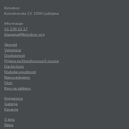
Kinodvor
Kolodvorska 13, 1000 Ljubljana
Informacije:
01 239 22 17
blagajna@kinodvor.org
Spored
Vstopnice
Dostopnost
Prijava na Kinodvorove E-novice
Darilni boni
Klubske ugodnosti
Napovedujemo
Filmi
Kino na zahtevo
Knjigarnica
Galerija
Kavarna
O kinu
Ekipa