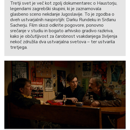
Tretji svet je več kot zgolj dokumentarec o Haustorju,
legendarni zagrebški skupini, ki je zaznamovala
glasbeno sceno nekdanje Jugoslavije. To je zgodba o
dveh ustvarjalnih nasprotjih: Darku Rundeku in Srđanu
Sacherju. Film skozi odkrite pogovore, ponovno
srečanje v studiu in bogato arhivsko gradivo razkriva,
kako je občutljivost za čarobnost vsakdanjega življenja
nekoč združila dva ustvarjalna svetova – ter ustvarila
tretjega.