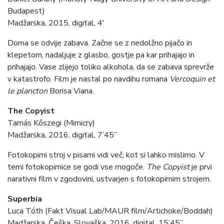
Budapest)
Madžarska, 2015, digital, 4′
Doma se odvije zabava. Začne se z nedolžno pijačo in
klepetom, nadaljuje z glasbo, gostje pa kar prihajajo in
prihajajo. Vase zlijejo toliko alkohola, da se zabava sprevrže
v katastrofo. Film je nastal po navdihu romana
Vercoquin et
le plancton
Borisa Viana.
The Copyist
Tamás Kőszegi (Mimicry)
Madžarska, 2016, digital, 7’45”
Fotokopirni stroj v pisarni vidi več, kot si lahko mislimo. V
temi fotokopirnice se godi vse mogoče.
The Copyist
je prvi
narativni film v zgodovini, ustvarjen s fotokopirnim strojem.
Superbia
Luca Tóth (Fakt Visual Lab/MAUR film/Artichoke/Boddah)
Madžarska, Češka, Slovaška, 2016, digital, 15’45”