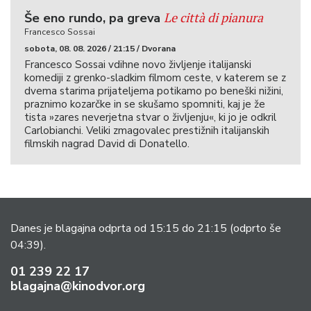
Le città di pianura
Še eno rundo, pa greva
Francesco Sossai
sobota, 08. 08. 2026 / 21:15 / Dvorana
Francesco Sossai vdihne novo življenje italijanski
komediji z grenko-sladkim filmom ceste, v katerem se z
dvema starima prijateljema potikamo po beneški nižini,
praznimo kozarčke in se skušamo spomniti, kaj je že
tista »zares neverjetna stvar o življenju«, ki jo je odkril
Carlobianchi. Veliki zmagovalec prestižnih italijanskih
filmskih nagrad David di Donatello.
Danes je blagajna odprta od 15:15 do 21:15
(odprto še
04:39).
01 239 22 17
blagajna@kinodvor.org