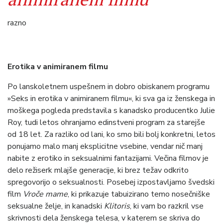
razno
Erotika v animiranem filmu
Po lanskoletnem uspešnem in dobro obiskanem programu
»Seks in erotika v animiranem filmu«, ki sva ga iz ženskega in
moškega pogleda predstavila s kanadsko producentko Julie
Roy, tudi letos ohranjamo edinstveni program za starejše
od 18 let. Za razliko od lani, ko smo bili bolj konkretni, letos
ponujamo malo manj eksplicitne vsebine, vendar nič manj
nabite z erotiko in seksualnimi fantazijami. Večina filmov je
delo režiserk mlajše generacije, ki brez težav odkrito
spregovorijo o seksualnosti. Posebej izpostavljamo švedski
film
Vroče mame
, ki prikazuje tabuizirano temo nosečniške
seksualne želje, in kanadski
Klitoris
, ki vam bo razkril vse
skrivnosti dela ženskega telesa, v katerem se skriva do