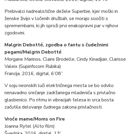
Prebivalci nadrealistične dežele Superbie, kjer moški in
ženske živijo v ločenih družbah, se morajo soočiti s
spremembami, ki jih sproži prvi enakopravni par v njihovi
zgodovini.
Malgrin Debotté, zgodba o fantu s čudežnimi
pegami/Malgrin Debotté
Morgane Marinos, Claire Brodelle, Cindy Kinadjian, Clarisse
Valeix (Supinfocom Rubika)
Francija, 2016, digital, 6’08”
V soju neonskih luči električnega mesta se bo odvilo
nenavadno srečanje zadržanega mladeniča s privlačno
glasbenico. Po ritmu in vibracijah telesa in srca bosta
začutila delovanje čudnega zakona privlačnosti.
Vroče mame/Moms on Fire
Joanna Rytel (Alto film)
Švedska, 2016, digital, 13′