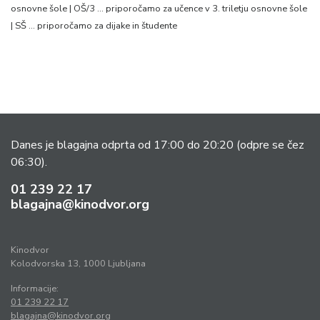
osnovne šole | OŠ/3 … priporočamo za učence v 3. triletju osnovne šole
| SŠ … priporočamo za dijake in študente
Danes je blagajna odprta od 17:00 do 20:20
(odpre se čez
06:30).
01 239 22 17
blagajna@kinodvor.org
Kinodvor
Kolodvorska 13, 1000 Ljubljana
Informacije:
01 239 22 17
blagajna@kinodvor.org