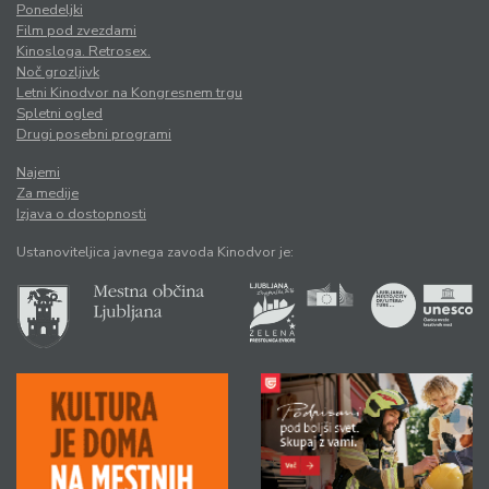
Ponedeljki
Film pod zvezdami
Kinosloga. Retrosex.
Noč grozljivk
Letni Kinodvor na Kongresnem trgu
Spletni ogled
Drugi posebni programi
Najemi
Za medije
Izjava o dostopnosti
Ustanoviteljica javnega zavoda Kinodvor je: