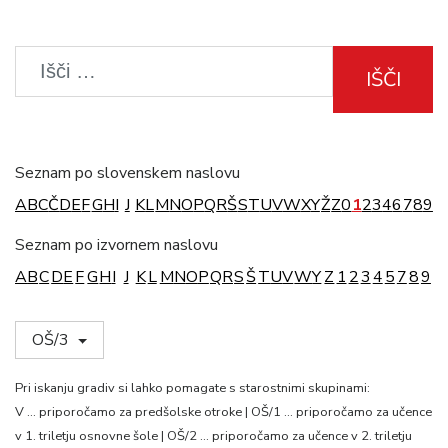
IŠČI
Seznam po slovenskem naslovu
A
B
C
Č
D
E
F
G
H
I
J
K
L
M
N
O
P
Q
R
Š
S
T
U
V
W
X
Y
Ž
Z
0
1
2
3
4
6
7
8
9
Seznam po izvornem naslovu
A
B
C
D
E
F
G
H
I
J
K
L
M
N
O
P
Q
R
S
Š
T
U
V
W
Y
Z
1
2
3
4
5
7
8
9
OŠ/3
Pri iskanju gradiv si lahko pomagate s starostnimi skupinami:
V … priporočamo za predšolske otroke | OŠ/1 … priporočamo za učence
v 1. triletju osnovne šole | OŠ/2 … priporočamo za učence v 2. triletju