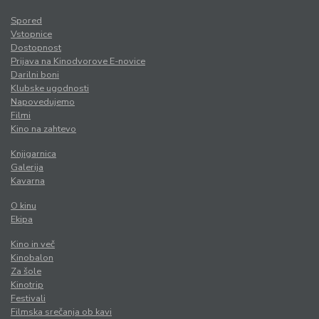
Spored
Vstopnice
Dostopnost
Prijava na Kinodvorove E-novice
Darilni boni
Klubske ugodnosti
Napovedujemo
Filmi
Kino na zahtevo
Knjigarnica
Galerija
Kavarna
O kinu
Ekipa
Kino in več
Kinobalon
Za šole
Kinotrip
Festivali
Filmska srečanja ob kavi