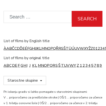
SEARCH
List of films by English title
À
A
B
Č
C
D
Ď
E
É
F
G
H
I
J
K
L
M
N
O
P
Q
Ř
R
S
Š
T
Ü
Ú
U
V
W
X
Y
Ž
Z
0
1
2
3
4
List of films by original title
A
B
C
D
E
F
G
H
I
J
K
L
M
N
O
P
Q
R
S
Š
T
U
V
W
Y
Z
1
2
3
4
5
7
8
9
Starostne skupine
Pri iskanju gradiv si lahko pomagate s starostnimi skupinami:
V … priporočamo za predšolske otroke | OŠ/1 … priporočamo za učence
v 1. triletju osnovne šole | OŠ/2 … priporočamo za učence v 2. triletju