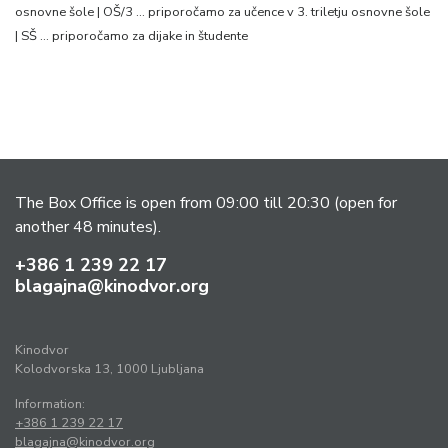
osnovne šole | OŠ/3 … priporočamo za učence v 3. triletju osnovne šole
| SŠ … priporočamo za dijake in študente
The Box Office is open from 09:00 till 20:30 (open for
another 48 minutes).
+386 1 239 22 17
blagajna@kinodvor.org
Kinodvor
Kolodvorska 13, 1000 Ljubljana
Information:
+386 1 239 22 17
blagajna@kinodvor.org