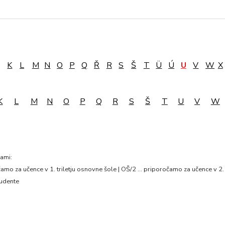
K
L
M
N
O
P
Q
Ř
R
S
Š
T
Ü
Ú
U
V
W
X
K
L
M
N
O
P
Q
R
S
Š
T
U
V
W
nami:
mo za učence v 1. triletju osnovne šole | OŠ/2 … priporočamo za učence v 2. 
tudente