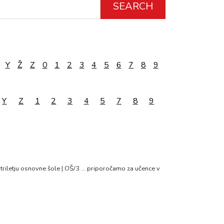
SEARCH
Y
Ž
Z
0
1
2
3
4
5
6
7
8
9
Y
Z
1
2
3
4
5
7
8
9
triletju osnovne šole | OŠ/3 … priporočamo za učence v