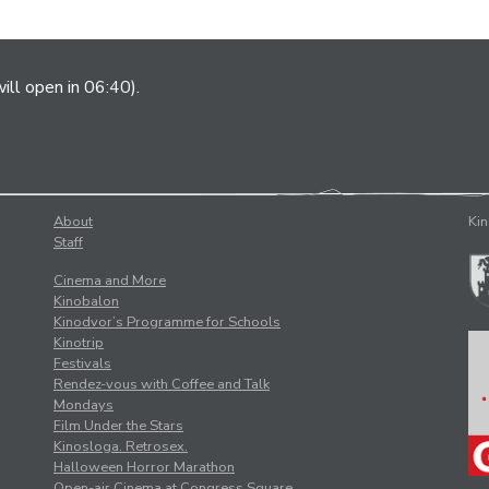
ill open in 06:40).
About
Kin
Staff
Cinema and More
Kinobalon
Kinodvor’s Programme for Schools
Kinotrip
Festivals
Rendez-vous with Coffee and Talk
Mondays
Film Under the Stars
Kinosloga. Retrosex.
Halloween Horror Marathon
Open-air Cinema at Congress Square