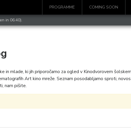
PROGRAMME
COMING SOON
en in 06:40).
og
ke in mlade, ki jih priporočamo za ogled v Kinodvorovem šolskem 
kinematografih Art kino mreže. Seznam posodabljamo sproti, novos
i, nam pišite.