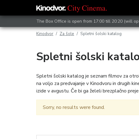
The Box Office is open from 17:00 till 20:20 (will op
Kinodvor
Za šole
Spletni šolski katalog
Spletni šolski katal
Spletni šolski katalog je seznam filmov za otro
na voljo za predvajanje v Kinodvoru in drugih 
izide v avgustu. Če bi ga želeli brezplačno prejet
Sorry, no results were found.