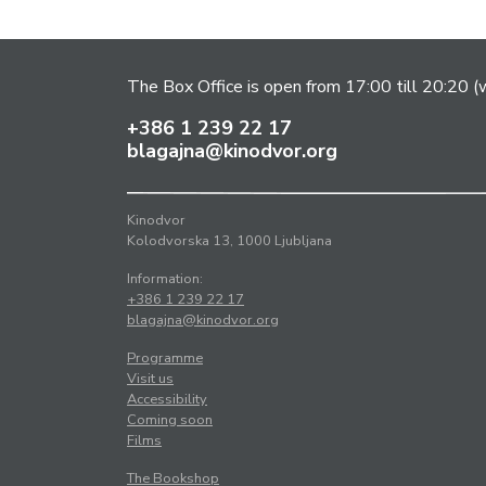
The Box Office is open from 17:00 till 20:20 (w
+386 1 239 22 17
blagajna@kinodvor.org
Kinodvor
Kolodvorska 13, 1000 Ljubljana
Information:
+386 1 239 22 17
blagajna@kinodvor.org
Programme
Visit us
Accessibility
Coming soon
Films
The Bookshop