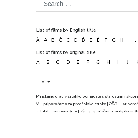
List of films by English title
À
A
B
Č
C
D
Ď
E
É
F
G
H
I
J
List of films by original title
A
B
C
D
E
F
G
H
I
J
V
Pri iskanju gradiv si lahko pomagate s starostnimi skupi
V … priporočamo za predšolske otroke | OŠ/1 … priporoča
3. triletju osnovne šole | SŠ … priporočamo za dijake in š