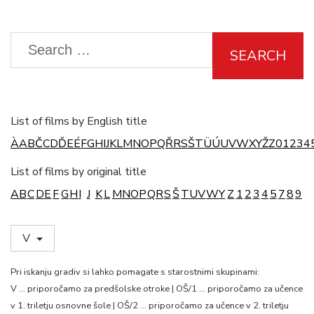
SEARCH
List of films by English title
À
A
B
Č
C
D
Ď
E
É
F
G
H
I
J
K
L
M
N
O
P
Q
Ř
R
S
Š
T
Ü
Ú
U
V
W
X
Y
Ž
Z
0
1
2
3
4
List of films by original title
A
B
C
D
E
F
G
H
I
J
K
L
M
N
O
P
Q
R
S
Š
T
U
V
W
Y
Z
1
2
3
4
5
7
8
9
V
Pri iskanju gradiv si lahko pomagate s starostnimi skupinami:
V … priporočamo za predšolske otroke | OŠ/1 … priporočamo za učence
v 1. triletju osnovne šole | OŠ/2 … priporočamo za učence v 2. triletju