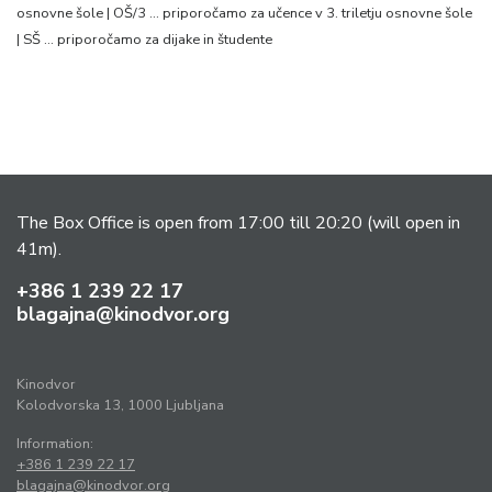
osnovne šole | OŠ/3 … priporočamo za učence v 3. triletju osnovne šole
| SŠ … priporočamo za dijake in študente
The Box Office is open from 17:00 till 20:20 (will open in
41m).
+386 1 239 22 17
blagajna@kinodvor.org
Kinodvor
Kolodvorska 13, 1000 Ljubljana
Information:
+386 1 239 22 17
blagajna@kinodvor.org