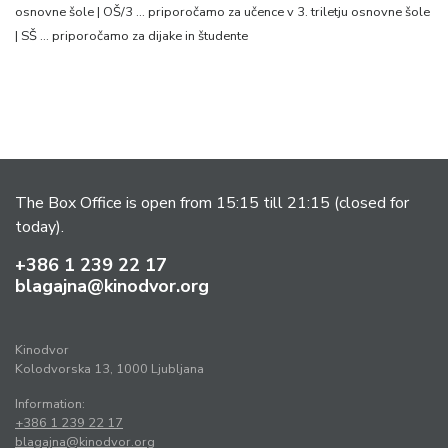
osnovne šole | OŠ/3 … priporočamo za učence v 3. triletju osnovne šole
| SŠ … priporočamo za dijake in študente
The Box Office is open from 15:15 till 21:15 (closed for
today).
+386 1 239 22 17
blagajna@kinodvor.org
Kinodvor
Kolodvorska 13, 1000 Ljubljana
Information:
+386 1 239 22 17
blagajna@kinodvor.org