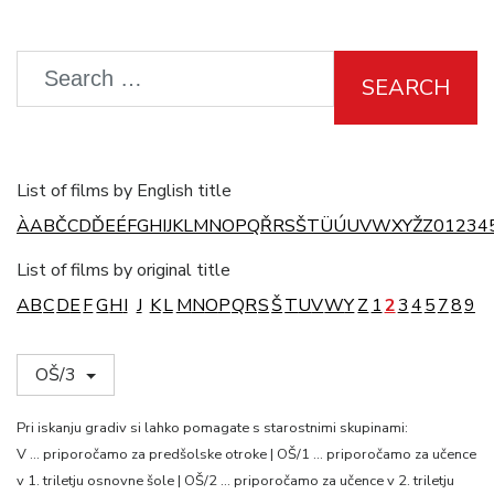
SEARCH
List of films by English title
À
A
B
Č
C
D
Ď
E
É
F
G
H
I
J
K
L
M
N
O
P
Q
Ř
R
S
Š
T
Ü
Ú
U
V
W
X
Y
Ž
Z
0
1
2
3
4
List of films by original title
A
B
C
D
E
F
G
H
I
J
K
L
M
N
O
P
Q
R
S
Š
T
U
V
W
Y
Z
1
2
3
4
5
7
8
9
OŠ/3
Pri iskanju gradiv si lahko pomagate s starostnimi skupinami:
V … priporočamo za predšolske otroke | OŠ/1 … priporočamo za učence
v 1. triletju osnovne šole | OŠ/2 … priporočamo za učence v 2. triletju