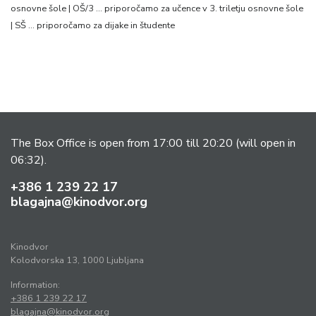
osnovne šole | OŠ/3 … priporočamo za učence v 3. triletju osnovne šole
| SŠ … priporočamo za dijake in študente
The Box Office is open from 17:00 till 20:20 (will open in
06:32).
+386 1 239 22 17
blagajna@kinodvor.org
Kinodvor
Kolodvorska 13, 1000 Ljubljana
Information:
+386 1 239 22 17
blagajna@kinodvor.org