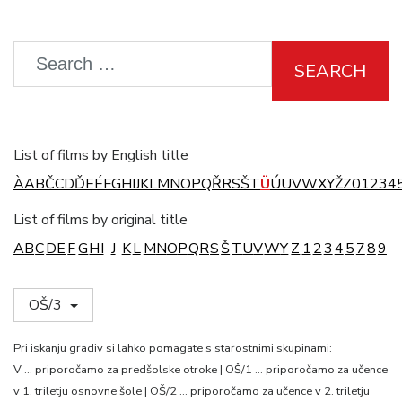
SEARCH
List of films by English title
À
A
B
Č
C
D
Ď
E
É
F
G
H
I
J
K
L
M
N
O
P
Q
Ř
R
S
Š
T
Ü
Ú
U
V
W
X
Y
Ž
Z
0
1
2
3
4
List of films by original title
A
B
C
D
E
F
G
H
I
J
K
L
M
N
O
P
Q
R
S
Š
T
U
V
W
Y
Z
1
2
3
4
5
7
8
9
OŠ/3
Pri iskanju gradiv si lahko pomagate s starostnimi skupinami:
V … priporočamo za predšolske otroke | OŠ/1 … priporočamo za učence
v 1. triletju osnovne šole | OŠ/2 … priporočamo za učence v 2. triletju