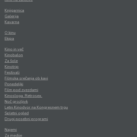
Knjigarnica
Galerija
Kavarna
O kinu
Ekipa
Kino in več
Kinobalon
Za šole
Kinotrip
Festivali
Filmska srečanja ob kavi
Ponedeljki
Film pod zvezdami
Kinosloga. Retrosex.
Noč grozljivk
Letni Kinodvor na Kongresnem trgu
Spletni ogled
Drugi posebni programi
Najemi
Za medije