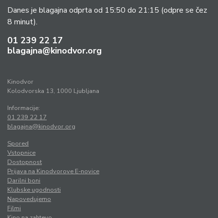
Danes je blagajna odprta od 15:50 do 21:15
(odpre se čez
8 minut).
01 239 22 17
blagajna@kinodvor.org
Kinodvor
Kolodvorska 13, 1000 Ljubljana
Informacije:
01 239 22 17
blagajna@kinodvor.org
Spored
Vstopnice
Dostopnost
Prijava na Kinodvorove E-novice
Darilni boni
Klubske ugodnosti
Napovedujemo
Filmi
Kino na zahtevo