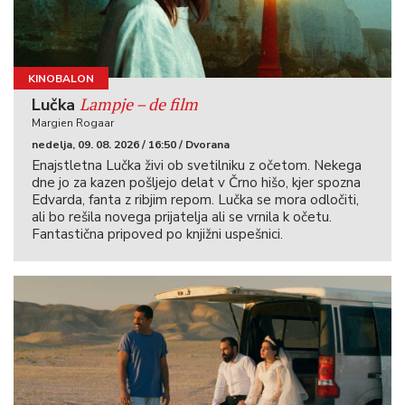
KINOBALON
Lampje – de film
Lučka
Margien Rogaar
nedelja, 09. 08. 2026 / 16:50 / Dvorana
Enajstletna Lučka živi ob svetilniku z očetom. Nekega
dne jo za kazen pošljejo delat v Črno hišo, kjer spozna
Edvarda, fanta z ribjim repom. Lučka se mora odločiti,
ali bo rešila novega prijatelja ali se vrnila k očetu.
Fantastična pripoved po knjižni uspešnici.