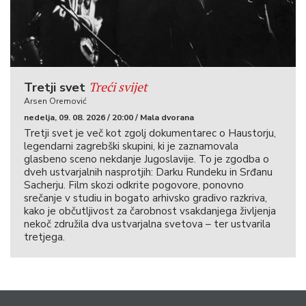
Treći svijet
Tretji svet
Arsen Oremović
nedelja, 09. 08. 2026 / 20:00 / Mala dvorana
Tretji svet je več kot zgolj dokumentarec o Haustorju,
legendarni zagrebški skupini, ki je zaznamovala
glasbeno sceno nekdanje Jugoslavije. To je zgodba o
dveh ustvarjalnih nasprotjih: Darku Rundeku in Srđanu
Sacherju. Film skozi odkrite pogovore, ponovno
srečanje v studiu in bogato arhivsko gradivo razkriva,
kako je občutljivost za čarobnost vsakdanjega življenja
nekoč združila dva ustvarjalna svetova – ter ustvarila
tretjega.