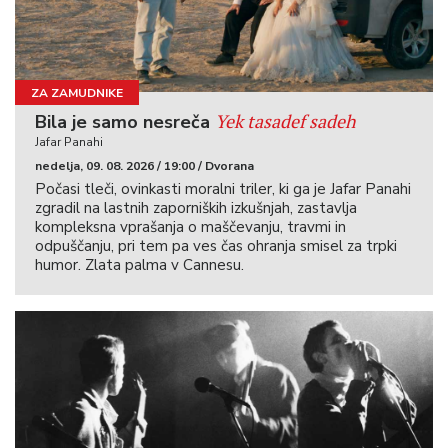
ZA ZAMUDNIKE
Yek tasadef sadeh
Bila je samo nesreča
Jafar Panahi
nedelja, 09. 08. 2026 / 19:00 / Dvorana
Počasi tleči, ovinkasti moralni triler, ki ga je Jafar Panahi
zgradil na lastnih zaporniških izkušnjah, zastavlja
kompleksna vprašanja o maščevanju, travmi in
odpuščanju, pri tem pa ves čas ohranja smisel za trpki
humor. Zlata palma v Cannesu.