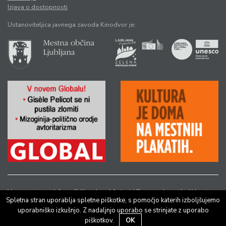
Izjava o dostopnosti
Ustanoviteljica javnega zavoda Kinodvor je:
Vse pravice pridržane © Kinodvor |
Avtorji
|
Pravno obvestilo
|
Varstvo
Spletna stran uporablja spletne piškotke, s pomočjo katerih izboljšujemo
osebnih podatkov
uporabniško izkušnjo. Z nadaljnjo uporabo se strinjate z uporabo
piškotkov.
OK