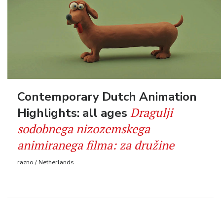
Contemporary Dutch Animation
Dragulji
Highlights: all ages
sodobnega nizozemskega
animiranega filma: za družine
razno / Netherlands