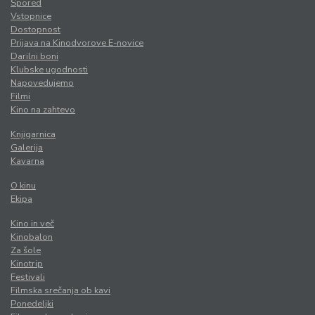
Spored
Vstopnice
Dostopnost
Prijava na Kinodvorove E-novice
Darilni boni
Klubske ugodnosti
Napovedujemo
Filmi
Kino na zahtevo
Knjigarnica
Galerija
Kavarna
O kinu
Ekipa
Kino in več
Kinobalon
Za šole
Kinotrip
Festivali
Filmska srečanja ob kavi
Ponedeljki