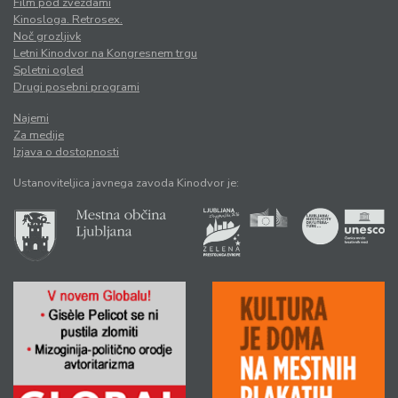
Film pod zvezdami
Kinosloga. Retrosex.
Noč grozljivk
Letni Kinodvor na Kongresnem trgu
Spletni ogled
Drugi posebni programi
Najemi
Za medije
Izjava o dostopnosti
Ustanoviteljica javnega zavoda Kinodvor je: