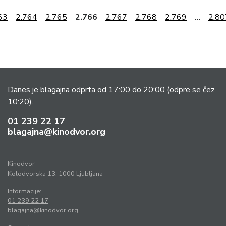
63
2.764
2.765
2.766
2.767
2.768
2.769
…
2.80
Danes je blagajna odprta od 17:00 do 20:00
(odpre se čez
10:20).
01 239 22 17
blagajna@kinodvor.org
Kinodvor
Kolodvorska 13, 1000 Ljubljana
Informacije:
01 239 22 17
blagajna@kinodvor.org