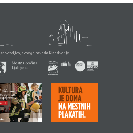
anoviteljica javnega zavoda Kinodvor je: