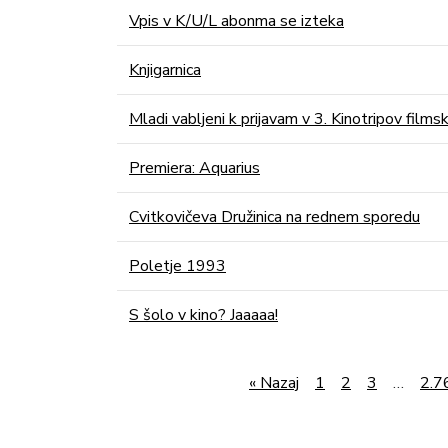
Vpis v K/U/L abonma se izteka
Knjigarnica
Mladi vabljeni k prijavam v 3. Kinotripov filmsk
Premiera: Aquarius
Cvitkovičeva Družinica na rednem sporedu
Poletje 1993
S šolo v kino? Jaaaaa!
« Nazaj
1
2
3
…
2.7