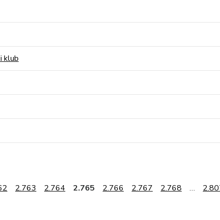
i klub
62
2.763
2.764
2.765
2.766
2.767
2.768
…
2.80