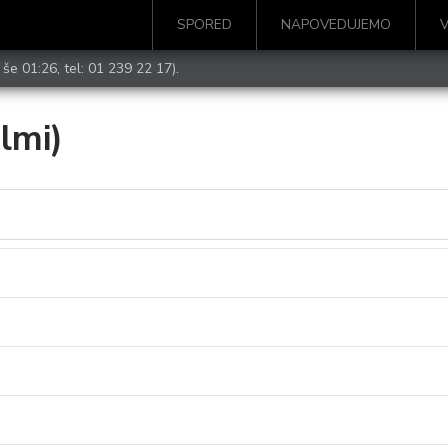
SPORED
NAPOVEDUJEMO
 še 01:26, tel:
01 239 22 17
).
ilmi)