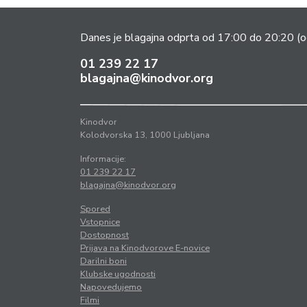
Danes je blagajna odprta od 17:00 do 20:20
(o
01 239 22 17
blagajna@kinodvor.org
Kinodvor
Kolodvorska 13, 1000 Ljubljana
Informacije:
01 239 22 17
blagajna@kinodvor.org
Spored
Vstopnice
Dostopnost
Prijava na Kinodvorove E-novice
Darilni boni
Klubske ugodnosti
Napovedujemo
Filmi