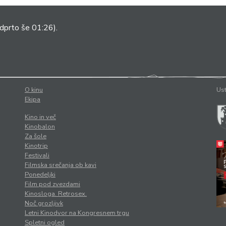
dprto še 01:26).
O kinu
Ust
Ekipa
Kino in več
Kinobalon
Za šole
Kinotrip
Festivali
Filmska srečanja ob kavi
Ponedeljki
Film pod zvezdami
Kinosloga. Retrosex.
Noč grozljivk
Letni Kinodvor na Kongresnem trgu
Spletni ogled