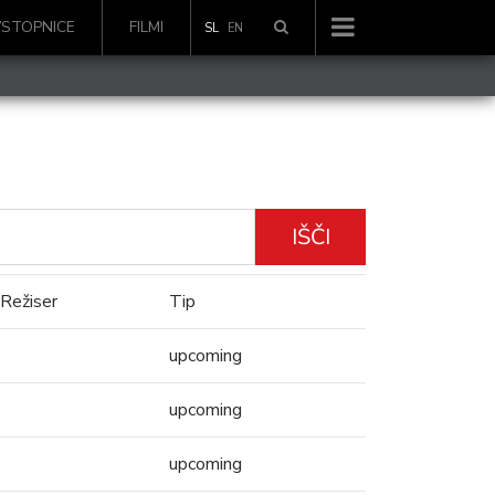
VSTOPNICE
FILMI
SL
EN
IŠČI
Režiser
Tip
upcoming
upcoming
upcoming