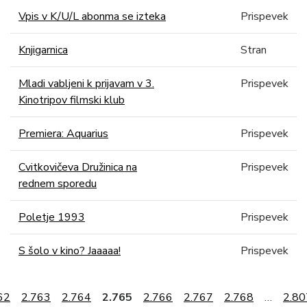
Vpis v K/U/L abonma se izteka
Prispevek
Knjigarnica
Stran
Mladi vabljeni k prijavam v 3.
Prispevek
Kinotripov filmski klub
Premiera: Aquarius
Prispevek
Cvitkovičeva Družinica na
Prispevek
rednem sporedu
Poletje 1993
Prispevek
S šolo v kino? Jaaaaa!
Prispevek
62
2.763
2.764
2.765
2.766
2.767
2.768
…
2.80