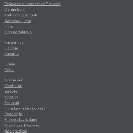
Prijava na Kinodvorove E-novice
Darilni boni
Klubske ugodnosti
Napovedujemo
Filmi
Kino na zahtevo
Knjigarnica
Galerija
Kavarna
O kinu
Ekipa
Kino in več
Kinobalon
Za šole
Kinotrip
Festivali
Filmska srečanja ob kavi
Ponedeljki
Film pod zvezdami
Kinosloga. Retrosex.
Noč grozljivk