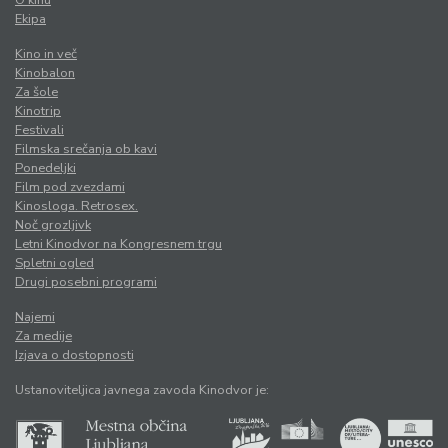
O kinu
Ekipa
Kino in več
Kinobalon
Za šole
Kinotrip
Festivali
Filmska srečanja ob kavi
Ponedeljki
Film pod zvezdami
Kinosloga. Retrosex.
Noč grozljivk
Letni Kinodvor na Kongresnem trgu
Spletni ogled
Drugi posebni programi
Najemi
Za medije
Izjava o dostopnosti
Ustanoviteljica javnega zavoda Kinodvor je: