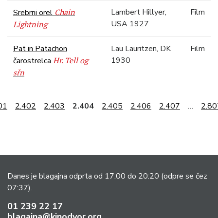
Chain
Lambert Hillyer,
Film
Srebrni orel
USA 1927
Lightning
Pat in Patachon
Lau Lauritzen, DK
Film
Hr. Tell og
1930
čarostrelca
sřn
01
2.402
2.403
2.404
2.405
2.406
2.407
…
2.80
Danes je blagajna odprta od 17:00 do 20:20
(odpre se čez
07:37).
01 239 22 17
blagajna@kinodvor.org