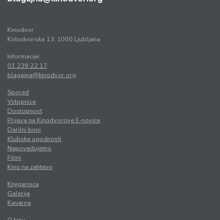
Kinodvor
Kolodvorska 13, 1000 Ljubljana
Informacije:
01 239 22 17
blagajna@kinodvor.org
Spored
Vstopnice
Dostopnost
Prijava na Kinodvorove E-novice
Darilni boni
Klubske ugodnosti
Napovedujemo
Filmi
Kino na zahtevo
Knjigarnica
Galerija
Kavarna