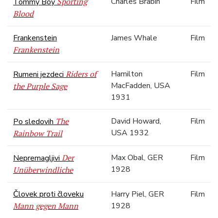
Sporting
Charles Brabin
Film
Tommy Boy
Blood
Frankenstein
James Whale
Film
Frankenstein
Riders of
Hamilton
Film
Rumeni jezdeci
MacFadden, USA
the Purple Sage
1931
The
David Howard,
Film
Po sledovih
USA 1932
Rainbow Trail
Der
Max Obal, GER
Film
Nepremagljivi
1928
Unüberwindliche
Človek proti človeku
Harry Piel, GER
Film
Mann gegen Mann
1928