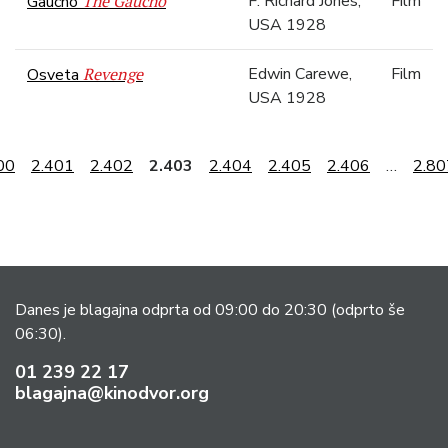
The Gaucho
F. Richard Jones,
Film
Gaucho
USA 1928
Revenge
Edwin Carewe,
Film
Osveta
USA 1928
00
2.401
2.402
2.403
2.404
2.405
2.406
…
2.80
Danes je blagajna odprta od 09:00 do 20:30
(odprto še
06:30).
01 239 22 17
blagajna@kinodvor.org