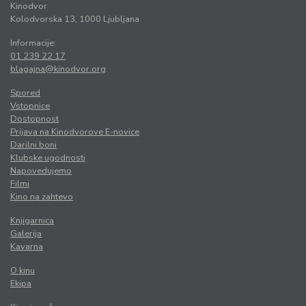
Kinodvor
Kolodvorska 13, 1000 Ljubljana
Informacije:
01 239 22 17
blagajna@kinodvor.org
Spored
Vstopnice
Dostopnost
Prijava na Kinodvorove E-novice
Darilni boni
Klubske ugodnosti
Napovedujemo
Filmi
Kino na zahtevo
Knjigarnica
Galerija
Kavarna
O kinu
Ekipa