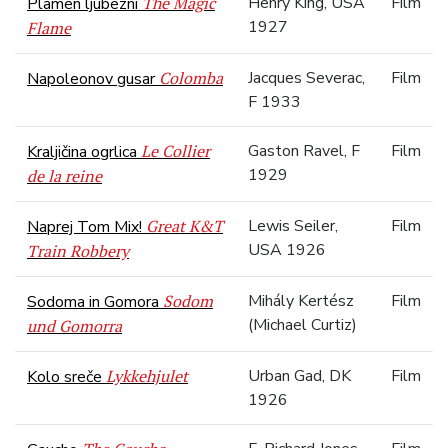
The Magic
Henry King, USA
Film
Plamen ljubezni
1927
Flame
Colomba
Jacques Severac,
Film
Napoleonov gusar
F 1933
Le Collier
Gaston Ravel, F
Film
Kraljičina ogrlica
1929
de la reine
Great K&T
Lewis Seiler,
Film
Naprej Tom Mix!
USA 1926
Train Robbery
Sodom
Mihály Kertész
Film
Sodoma in Gomora
(Michael Curtiz)
und Gomorra
Lykkehjulet
Urban Gad, DK
Film
Kolo sreče
1926