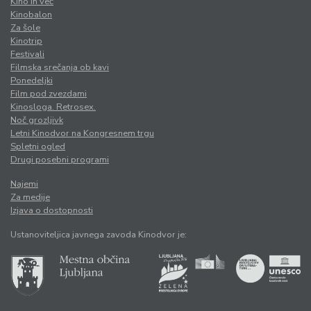
Kino in več
Kinobalon
Za šole
Kinotrip
Festivali
Filmska srečanja ob kavi
Ponedeljki
Film pod zvezdami
Kinosloga. Retrosex.
Noč grozljivk
Letni Kinodvor na Kongresnem trgu
Spletni ogled
Drugi posebni programi
Najemi
Za medije
Izjava o dostopnosti
Ustanoviteljica javnega zavoda Kinodvor je: