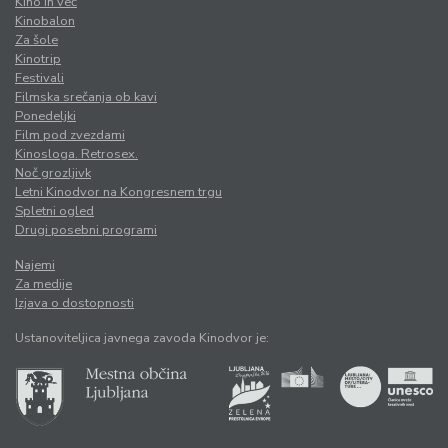
Kino in več
Kinobalon
Za šole
Kinotrip
Festivali
Filmska srečanja ob kavi
Ponedeljki
Film pod zvezdami
Kinosloga. Retrosex.
Noč grozljivk
Letni Kinodvor na Kongresnem trgu
Spletni ogled
Drugi posebni programi
Najemi
Za medije
Izjava o dostopnosti
Ustanoviteljica javnega zavoda Kinodvor je: