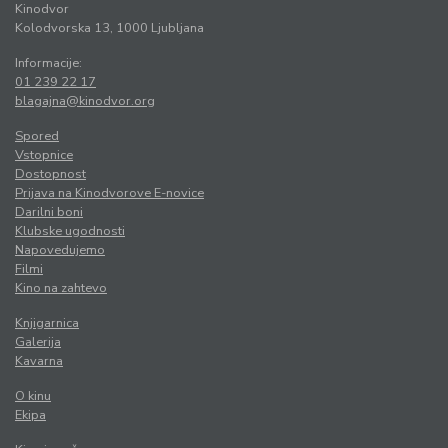
Kinodvor
Kolodvorska 13, 1000 Ljubljana
Informacije:
01 239 22 17
blagajna@kinodvor.org
Spored
Vstopnice
Dostopnost
Prijava na Kinodvorove E-novice
Darilni boni
Klubske ugodnosti
Napovedujemo
Filmi
Kino na zahtevo
Knjigarnica
Galerija
Kavarna
O kinu
Ekipa