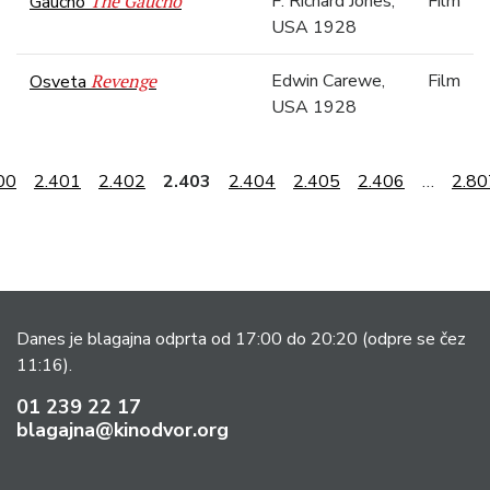
The Gaucho
F. Richard Jones,
Film
Gaucho
USA 1928
Revenge
Edwin Carewe,
Film
Osveta
USA 1928
00
2.401
2.402
2.403
2.404
2.405
2.406
…
2.80
Danes je blagajna odprta od 17:00 do 20:20
(odpre se čez
11:16).
01 239 22 17
blagajna@kinodvor.org