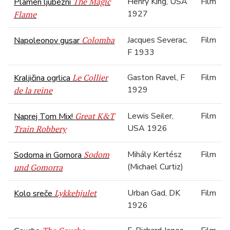
The Magic
Henry King, USA
Film
Plamen ljubezni
1927
Flame
Colomba
Jacques Severac,
Film
Napoleonov gusar
F 1933
Le Collier
Gaston Ravel, F
Film
Kraljičina ogrlica
1929
de la reine
Great K&T
Lewis Seiler,
Film
Naprej Tom Mix!
USA 1926
Train Robbery
Sodom
Mihály Kertész
Film
Sodoma in Gomora
(Michael Curtiz)
und Gomorra
Lykkehjulet
Urban Gad, DK
Film
Kolo sreče
1926