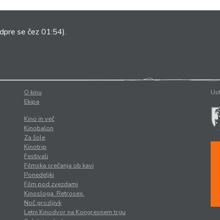
dpre se čez 01:54).
O kinu
Ust
Ekipa
Kino in več
Kinobalon
Za šole
Kinotrip
Festivali
Filmska srečanja ob kavi
Ponedeljki
Film pod zvezdami
Kinosloga. Retrosex.
Noč grozljivk
Letni Kinodvor na Kongresnem trgu