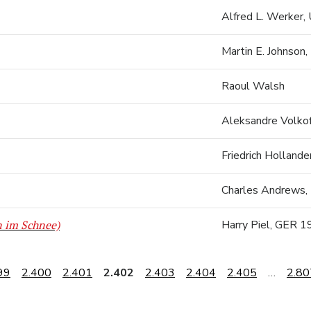
Alfred L. Werker
Martin E. Johnso
Raoul Walsh
Aleksandre Volkof
Friedrich Holland
Charles Andrews
n im Schnee)
Harry Piel, GER 
99
2.400
2.401
2.402
2.403
2.404
2.405
…
2.80