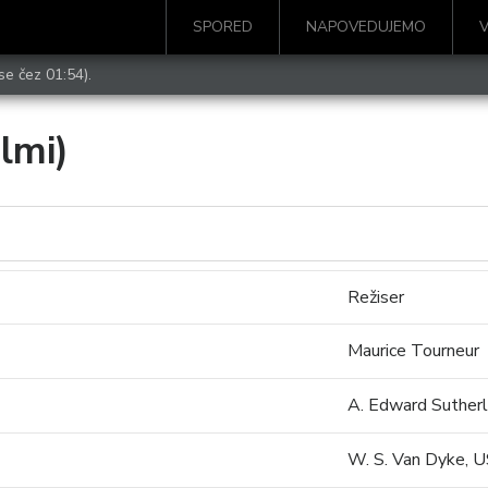
SPORED
NAPOVEDUJEMO
se čez 01:54).
ilmi)
Režiser
Maurice Tourneur
A. Edward Suther
W. S. Van Dyke, 