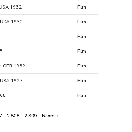
, USA 1932
Film
n, USA 1932
Film
Film
f
Film
er, GER 1932
Film
, USA 1927
Film
1933
Film
7
2.808
2.809
Naprej »