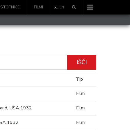
VSTOPNICE
FILMI
SL
EN
IŠČI
Tip
Film
land, USA 1932
Film
USA 1932
Film