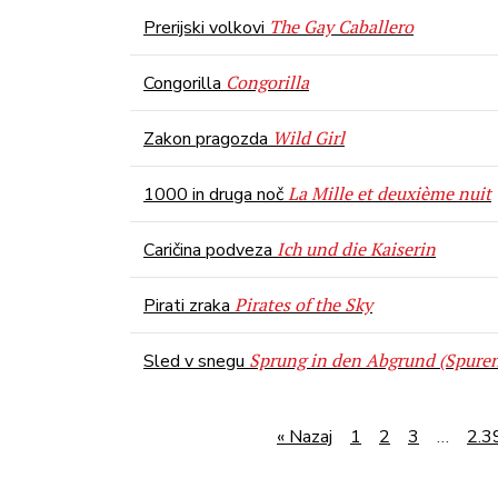
The Gay Caballero
Prerijski volkovi
Congorilla
Congorilla
Wild Girl
Zakon pragozda
La Mille et deuxième nuit
1000 in druga noč
Ich und die Kaiserin
Caričina podveza
Pirates of the Sky
Pirati zraka
Sprung in den Abgrund (Spure
Sled v snegu
« Nazaj
1
2
3
…
2.3