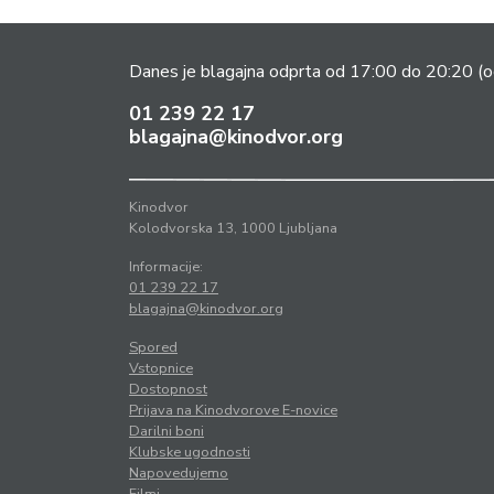
Danes je blagajna odprta od 17:00 do 20:20
(o
01 239 22 17
blagajna@kinodvor.org
Kinodvor
Kolodvorska 13, 1000 Ljubljana
Informacije:
01 239 22 17
blagajna@kinodvor.org
Spored
Vstopnice
Dostopnost
Prijava na Kinodvorove E-novice
Darilni boni
Klubske ugodnosti
Napovedujemo