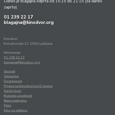
Danes je blagajna odprta od 15:15 do 21:15
(za danes
zaprto).
01 239 22 17
blagajna@kinodvor.org
Kinodvor
Kolodvorska 13, 1000 Ljubljana
Informacije:
01 239 22 17
blagajna@kinodvor.org
Spored
Vstopnice
Dostopnost
Prijava na Kinodvorove E-novice
Darilni boni
Klubske ugodnosti
Napovedujemo
Filmi
Kino na zahtevo