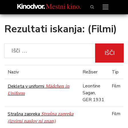
Rezultati iskanja: (Filmi)
IŠČI
Naziv
Režiser
Tip
Mädchen in
Leontine
Film
Dekleta v uniformi
Sagan,
Uniform
GER 1931
Strašna zapreka
Film
Strašna zapreka
(izvirni naslov ni znan)