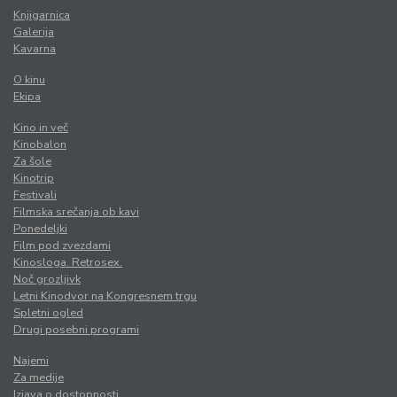
Knjigarnica
Galerija
Kavarna
O kinu
Ekipa
Kino in več
Kinobalon
Za šole
Kinotrip
Festivali
Filmska srečanja ob kavi
Ponedeljki
Film pod zvezdami
Kinosloga. Retrosex.
Noč grozljivk
Letni Kinodvor na Kongresnem trgu
Spletni ogled
Drugi posebni programi
Najemi
Za medije
Izjava o dostopnosti