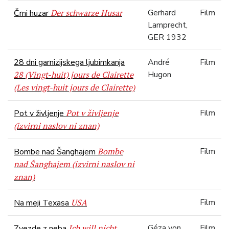
Der schwarze Husar
Gerhard
Film
Črni huzar
Lamprecht,
GER 1932
28 dni garnizijskega ljubimkanja
André
Film
28 (Vingt-huit) jours de Clairette
Hugon
(Les vingt-huit jours de Clairette)
Pot v življenje
Film
Pot v življenje
(izvirni naslov ni znan)
Bombe
Film
Bombe nad Šanghajem
nad Šanghajem (izvirni naslov ni
znan)
USA
Film
Na meji Texasa
Ich will nicht
Géza von
Film
Zvezde z neba