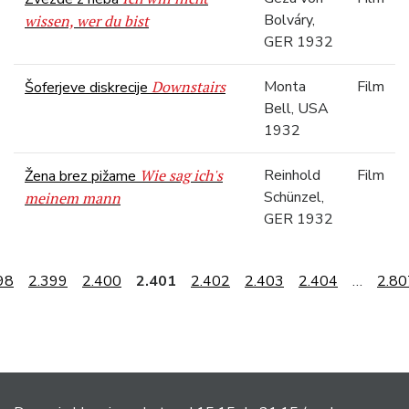
Bolváry,
wissen, wer du bist
GER 1932
Downstairs
Monta
Film
Šoferjeve diskrecije
Bell, USA
1932
Wie sag ich's
Reinhold
Film
Žena brez pižame
Schünzel,
meinem mann
GER 1932
98
2.399
2.400
2.401
2.402
2.403
2.404
…
2.80