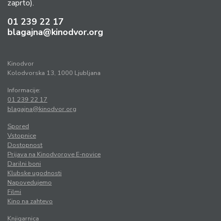
zaprto).
01 239 22 17
blagajna@kinodvor.org
Kinodvor
Kolodvorska 13, 1000 Ljubljana
Informacije:
01 239 22 17
blagajna@kinodvor.org
Spored
Vstopnice
Dostopnost
Prijava na Kinodvorove E-novice
Darilni boni
Klubske ugodnosti
Napovedujemo
Filmi
Kino na zahtevo
Knjigarnica