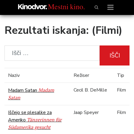
Rezultati iskanja: (Filmi)
IŠČI
Naziv
Režiser
Tip
Madam
Cecil B. DeMille
Film
Madam Satan
Satan
Iščejo se plesalke za
Jaap Speyer
Film
Tänzerinnen für
Ameriko
Südamerika gesucht