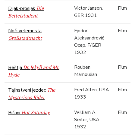
Die
Victor Janson,
Film
Dijak-prosjak
GER 1931
Bettelstudent
Noči velemesta
Fjodor
Film
Großstadtnacht
Aleksandrovič
Ocep, F/GER
1932
Dr. Jekyll and Mr.
Rouben
Film
Beštja
Mamoulian
Hyde
The
Fred Allen, USA
Film
Tajinstveni jezdec
1933
Mysterious Rider
Hot Saturday
William A.
Film
Bičani
Seiter, USA
1932