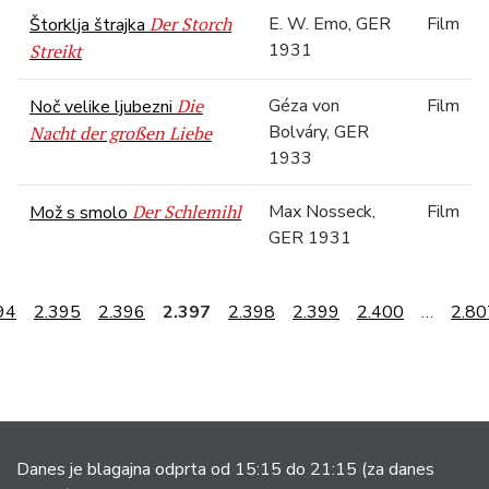
Der Storch
E. W. Emo, GER
Film
Štorklja štrajka
1931
Streikt
Die
Géza von
Film
Noč velike ljubezni
Bolváry, GER
Nacht der großen Liebe
1933
Der Schlemihl
Max Nosseck,
Film
Mož s smolo
GER 1931
94
2.395
2.396
2.397
2.398
2.399
2.400
…
2.80
Danes je blagajna odprta od 15:15 do 21:15
(za danes