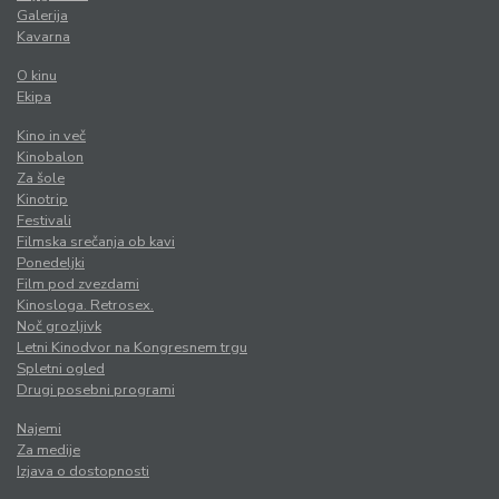
Galerija
Kavarna
O kinu
Ekipa
Kino in več
Kinobalon
Za šole
Kinotrip
Festivali
Filmska srečanja ob kavi
Ponedeljki
Film pod zvezdami
Kinosloga. Retrosex.
Noč grozljivk
Letni Kinodvor na Kongresnem trgu
Spletni ogled
Drugi posebni programi
Najemi
Za medije
Izjava o dostopnosti