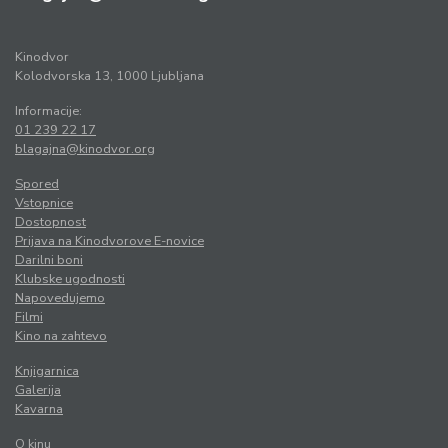
Kinodvor
Kolodvorska 13, 1000 Ljubljana
Informacije:
01 239 22 17
blagajna@kinodvor.org
Spored
Vstopnice
Dostopnost
Prijava na Kinodvorove E-novice
Darilni boni
Klubske ugodnosti
Napovedujemo
Filmi
Kino na zahtevo
Knjigarnica
Galerija
Kavarna
O kinu