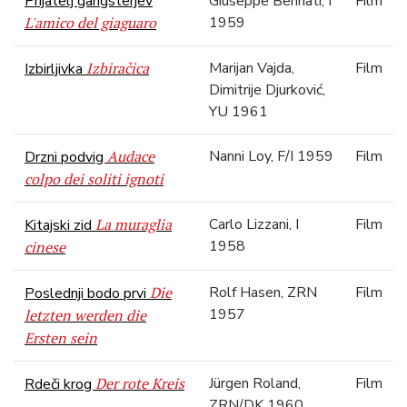
Prijatelj gangsterjev
Giuseppe Bennati, I
Film
L'amico del giaguaro
1959
Izbiračica
Marijan Vajda,
Film
Izbirljivka
Dimitrije Djurković,
YU 1961
Audace
Nanni Loy, F/I 1959
Film
Drzni podvig
colpo dei soliti ignoti
La muraglia
Carlo Lizzani, I
Film
Kitajski zid
1958
cinese
Die
Rolf Hasen, ZRN
Film
Poslednji bodo prvi
1957
letzten werden die
Ersten sein
Der rote Kreis
Jürgen Roland,
Film
Rdeči krog
ZRN/DK 1960