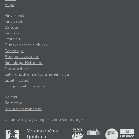
Ekipa
Kino in več
Kinobalon
Za šole
Kinotrip
Festivali
Filmska srečanja ob kavi
Ponedeljki
Film pod zvezdami
Kinosloga. Retrosex.
Noč grozljivk
Letni Kinodvor na Kongresnem trgu
Spletni ogled
Drugi posebni programi
Najemi
Za medije
Izjava o dostopnosti
Ustanoviteljica javnega zavoda Kinodvor je: