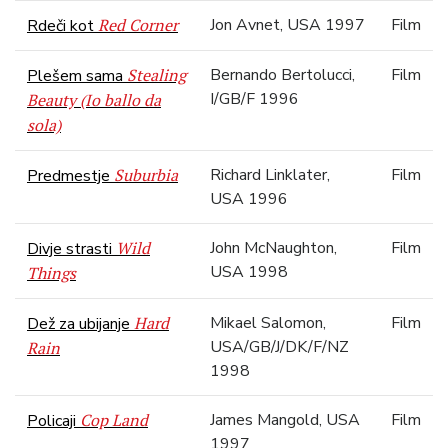
Red Corner
Jon Avnet, USA 1997
Film
Rdeči kot
Stealing
Bernando Bertolucci,
Film
Plešem sama
I/GB/F 1996
Beauty (Io ballo da
sola)
Suburbia
Richard Linklater,
Film
Predmestje
USA 1996
Wild
John McNaughton,
Film
Divje strasti
USA 1998
Things
Hard
Mikael Salomon,
Film
Dež za ubijanje
USA/GB/J/DK/F/NZ
Rain
1998
Cop Land
James Mangold, USA
Film
Policaji
1997