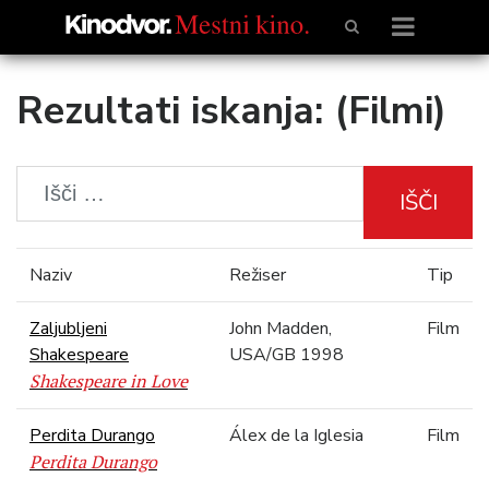
Rezultati iskanja: (Filmi)
IŠČI
Naziv
Režiser
Tip
Zaljubljeni
John Madden,
Film
Shakespeare
USA/GB 1998
Shakespeare in Love
Perdita Durango
Álex de la Iglesia
Film
Perdita Durango