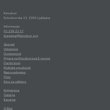
Kinodvor
Kolodvorska 13, 1000 Ljubljana
Informacije:
01 239 22 17
blagajna@kinodvor.org
Spored
Vstopnice
Dostopnost
Prijava na Kinodvorove E-novice
Darilni boni
Klubske ugodnosti
Napovedujemo
Filmi
Kino na zahtevo
Knjigarnica
Galerija
Kavarna
O kinu