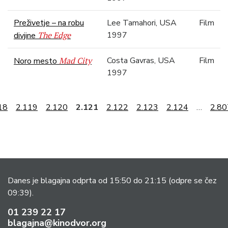
Preživetje – na robu
Lee Tamahori, USA
Film
The Edge
1997
divjine
Mad City
Costa Gavras, USA
Film
Noro mesto
1997
18
2.119
2.120
2.121
2.122
2.123
2.124
…
2.80
Danes je blagajna odprta od 15:50 do 21:15
(odpre se čez
09:39).
01 239 22 17
blagajna@kinodvor.org