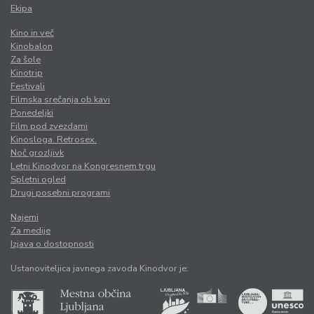
Ekipa
Kino in več
Kinobalon
Za šole
Kinotrip
Festivali
Filmska srečanja ob kavi
Ponedeljki
Film pod zvezdami
Kinosloga. Retrosex.
Noč grozljivk
Letni Kinodvor na Kongresnem trgu
Spletni ogled
Drugi posebni programi
Najemi
Za medije
Izjava o dostopnosti
Ustanoviteljica javnega zavoda Kinodvor je: