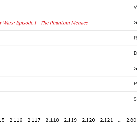
W
r Wars: Episode I - The Phantom Menace
G
R
D
G
P
S
15
2.116
2.117
2.118
2.119
2.120
2.121
…
2.80