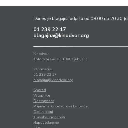
Danes je blagajna odprta od 09:00 do 20:30
(o
01 239 22 17
blagajna@kinodvor.org
Kinodvor
Kolodvorska 13, 1000 Ljubljana
Informacije:
01 239 22 17
blagajna@kinodvor.org
Spored
Vstopnice
Dostopnost
Prijava na Kinodvorove E-novice
Darilni boni
Klubske ugodnosti
Napovedujemo