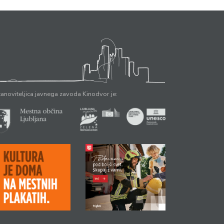
anoviteljica javnega zavoda Kinodvor je: