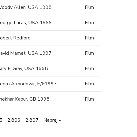
oody Allen, USA 1998
Film
eorge Lucas, USA 1999
Film
obert Redford
Film
avid Mamet, USA 1997
Film
ary F. Gray, USA 1998
Film
edro Almodovar, E/F1997
Film
hekhar Kapur, GB 1998
Film
5
2.806
2.807
Naprej »