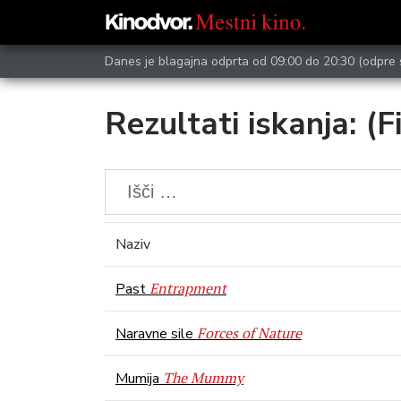
Danes je blagajna odprta od 09:00 do 20:30
(odpre 
Rezultati iskanja: (F
Naziv
Entrapment
Past
Forces of Nature
Naravne sile
The Mummy
Mumija