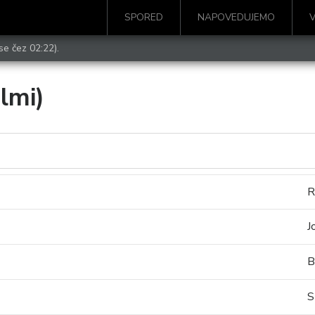
SPORED
NAPOVEDUJEMO
se čez 02:22).
ilmi)
R
J
B
S