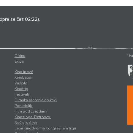
dpre se čez 02:22).
O kinu
Ust
Ekipa
Kino in več
Kinobalon
Za šole
Kinotrip
Festivali
Filmska srečanja ob kavi
Ponedeljki
Film pod zvezdami
Kinosloga. Retrosex.
Noč grozljivk
Letni Kinodvor na Kongresnem trgu