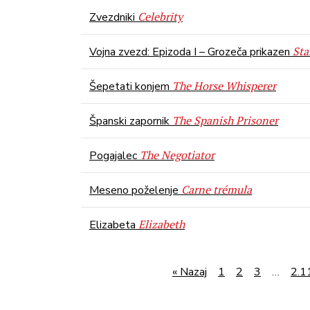
Celebrity
Zvezdniki
Sta
Vojna zvezd: Epizoda I – Grozeča prikazen
The Horse Whisperer
Šepetati konjem
The Spanish Prisoner
Španski zapornik
The Negotiator
Pogajalec
Carne trémula
Meseno poželenje
Elizabeth
Elizabeta
« Nazaj
1
2
3
…
2.1