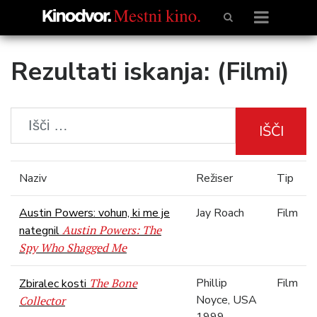
Rezultati iskanja: (Filmi)
IŠČI
Naziv
Režiser
Tip
Austin Powers: vohun, ki me je
Jay Roach
Film
Austin Powers: The
nategnil
Spy Who Shagged Me
The Bone
Phillip
Film
Zbiralec kosti
Noyce, USA
Collector