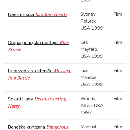
1999
Random Hearts
Sydney
Film
Nemirna srca
Pollack,
USA 1999
Blue
Les
Film
Oropaj policijsko postajo!
Mayfeld,
Streak
USA 1999
Message
Luis
Film
Ljubezen v steklenički
Mandoki,
in a Bottle
USA 1999
Deconstructing
Woody
Film
Sesuti Harry
Allen, USA
Harry
1997
Dangerous
Marshall
Film
Beneška kurtizana