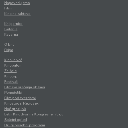
Napovedujemo
Filmi
Kino na zahtevo
Knjigarnica
Galerija
Kavarna
O kinu
Ekipa
Kino in več
Kinobalon
Za šole
Kinotrip
Festivali
Filmska srečanja ob kavi
Ponedeljki
Film pod zvezdami
Kinosloga. Retrosex.
Noč grozljivk
Letni Kinodvor na Kongresnem trgu
Spletni ogled
Drugi posebni programi