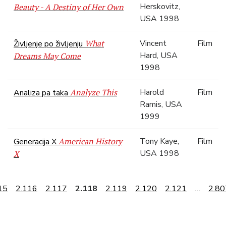
Herskovitz,
Beauty - A Destiny of Her Own
USA 1998
What
Vincent
Film
Življenje po življenju
Hard, USA
Dreams May Come
1998
Analyze This
Harold
Film
Analiza pa taka
Ramis, USA
1999
American History
Tony Kaye,
Film
Generacija X
USA 1998
X
15
2.116
2.117
2.118
2.119
2.120
2.121
…
2.80