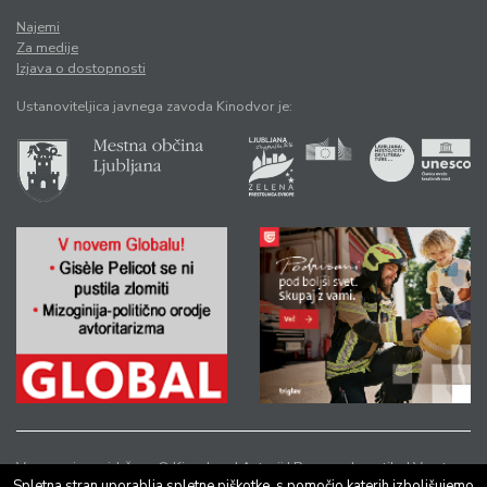
Najemi
Za medije
Izjava o dostopnosti
Ustanoviteljica javnega zavoda Kinodvor je:
Vse pravice pridržane © Kinodvor |
Avtorji
|
Pravno obvestilo
|
Varstvo
Spletna stran uporablja spletne piškotke, s pomočjo katerih izboljšujemo