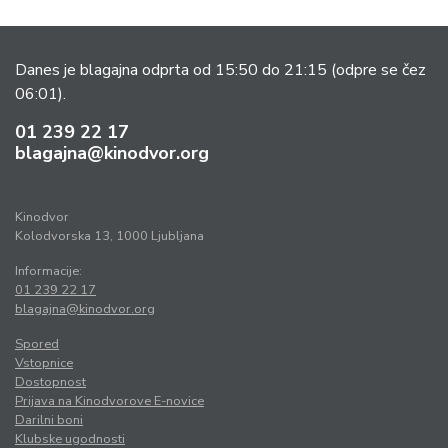
Danes je blagajna odprta od 15:50 do 21:15
(odpre se čez
06:01).
01 239 22 17
blagajna@kinodvor.org
Kinodvor
Kolodvorska 13, 1000 Ljubljana
Informacije:
01 239 22 17
blagajna@kinodvor.org
Spored
Vstopnice
Dostopnost
Prijava na Kinodvorove E-novice
Darilni boni
Klubske ugodnosti