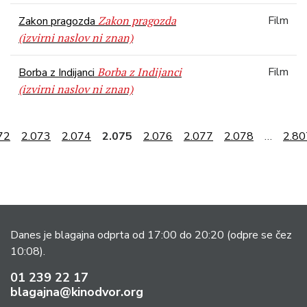
Zakon pragozda
Film
Zakon pragozda
(izvirni naslov ni znan)
Borba z Indijanci
Film
Borba z Indijanci
(izvirni naslov ni znan)
72
2.073
2.074
2.075
2.076
2.077
2.078
…
2.80
Danes je blagajna odprta od 17:00 do 20:20
(odpre se čez
10:08).
01 239 22 17
blagajna@kinodvor.org