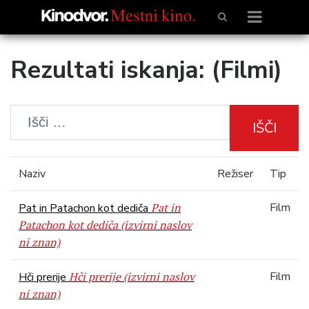
Rezultati iskanja: (Filmi)
IŠČI
Naziv
Režiser
Tip
Pat in
Film
Pat in Patachon kot dediča
Patachon kot dediča (izvirni naslov
ni znan)
Hči prerije (izvirni naslov
Film
Hči prerije
ni znan)