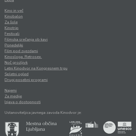
Ekipa
Kino in več
Kinobalon
Za šole
Kinotrip
Festivali
Filmska srečanja ob kavi
Ponedeljki
Film pod zvezdami
Kinosloga. Retrosex.
Noč grozljivk
Letni Kinodvor na Kongresnem trgu
Spletni ogled
Drugi posebni programi
Najemi
Za medije
Izjava o dostopnosti
Ustanoviteljica javnega zavoda Kinodvor je: