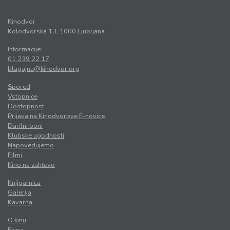
Kinodvor
Kolodvorska 13, 1000 Ljubljana
Informacije:
01 239 22 17
blagajna@kinodvor.org
Spored
Vstopnice
Dostopnost
Prijava na Kinodvorove E-novice
Darilni boni
Klubske ugodnosti
Napovedujemo
Filmi
Kino na zahtevo
Knjigarnica
Galerija
Kavarna
O kinu