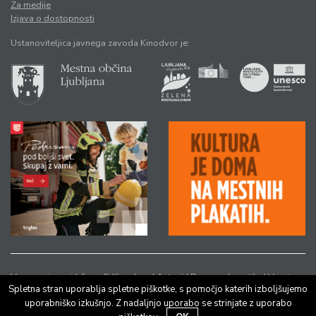
Za medije
Izjava o dostopnosti
Ustanoviteljica javnega zavoda Kinodvor je:
Vse pravice pridržane © Kinodvor |
Avtorji
|
Pravno obvestilo
|
Varstvo
Spletna stran uporablja spletne piškotke, s pomočjo katerih izboljšujemo
osebnih podatkov
uporabniško izkušnjo. Z nadaljnjo uporabo se strinjate z uporabo