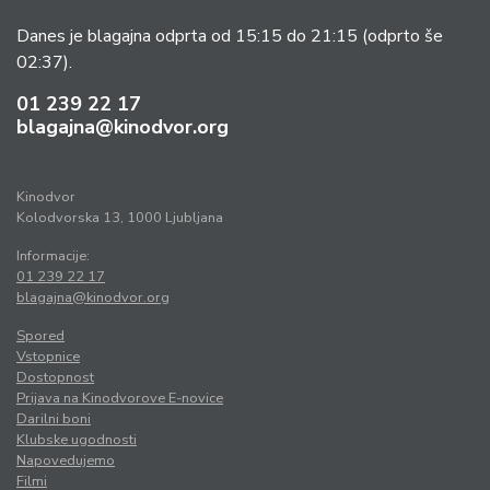
Danes je blagajna odprta od 15:15 do 21:15
(odprto še
02:37).
01 239 22 17
blagajna@kinodvor.org
Kinodvor
Kolodvorska 13, 1000 Ljubljana
Informacije:
01 239 22 17
blagajna@kinodvor.org
Spored
Vstopnice
Dostopnost
Prijava na Kinodvorove E-novice
Darilni boni
Klubske ugodnosti
Napovedujemo
Filmi