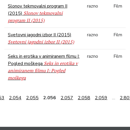
Slonov tekmovalni program II
razno
Film
Slonov tekmovalni
(2015)
program II (2015)
Svetovni jagodni izbor II (2015)
razno
Film
Svetovni jagodni izbor II (2015)
Seks in erotika v animiranem filmu I:
razno
Film
Seks in erotika v
Pogled moškega
animiranem filmu I: Pogled
moškega
53
2.054
2.055
2.056
2.057
2.058
2.059
…
2.80