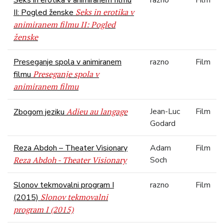
Seks in erotika v animiranem filmu
razno
Film
Seks in erotika v
II: Pogled ženske
animiranem filmu II: Pogled
ženske
Preseganje spola v animiranem
razno
Film
Preseganje spola v
filmu
animiranem filmu
Adieu au langage
Jean-Luc
Film
Zbogom jeziku
Godard
Reza Abdoh – Theater Visionary
Adam
Film
Reza Abdoh - Theater Visionary
Soch
Slonov tekmovalni program I
razno
Film
Slonov tekmovalni
(2015)
program I (2015)