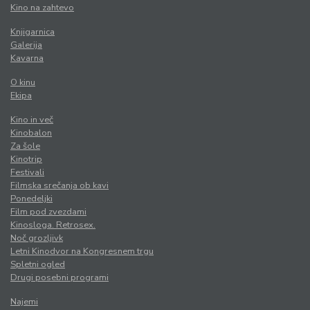
Kino na zahtevo
Knjigarnica
Galerija
Kavarna
O kinu
Ekipa
Kino in več
Kinobalon
Za šole
Kinotrip
Festivali
Filmska srečanja ob kavi
Ponedeljki
Film pod zvezdami
Kinosloga. Retrosex.
Noč grozljivk
Letni Kinodvor na Kongresnem trgu
Spletni ogled
Drugi posebni programi
Najemi