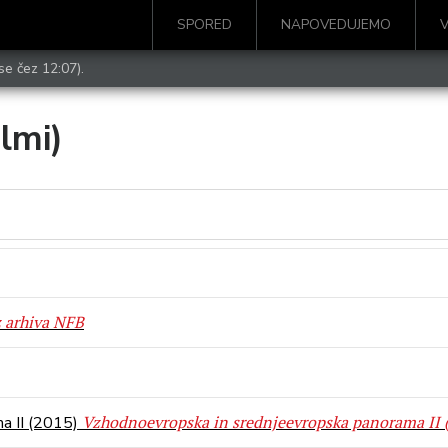
SPORED
NAPOVEDUJEMO
se čez 12:07).
ilmi)
z arhiva NFB
Vzhodnoevropska in srednjeevropska panorama II 
a II (2015)