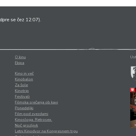
dpre se čez 12:07).
O kinu
Ust
Ekipa
Kino in več
Kinobalon
Za šole
Kinotrip
Festivali
Filmska srečanja ob kavi
Ponedeljki
Film pod zvezdami
Kinosloga. Retrosex.
Noč grozljivk
Letni Kinodvor na Kongresnem trgu