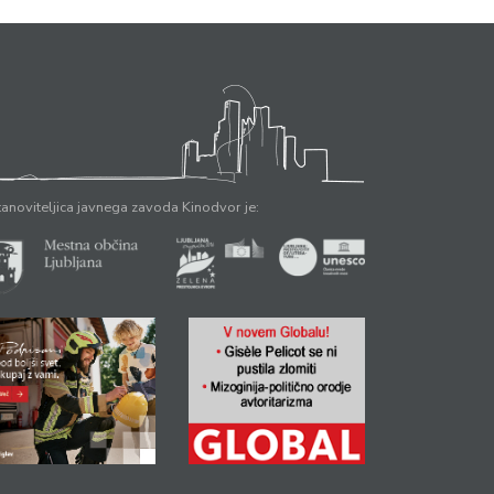
anoviteljica javnega zavoda Kinodvor je: