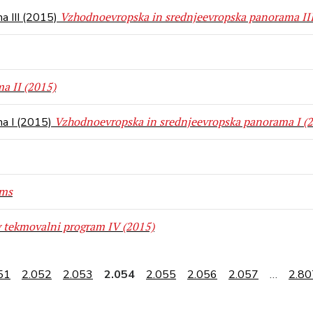
Vzhodnoevropska in srednjeevropska panorama III
a III (2015)
a II (2015)
Vzhodnoevropska in srednjeevropska panorama I (
ma I (2015)
ams
 tekmovalni program IV (2015)
51
2.052
2.053
2.054
2.055
2.056
2.057
…
2.80