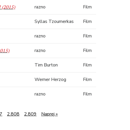
 (2015)
razno
Film
Syllas Tzoumerkas
Film
razno
Film
2015)
razno
Film
Tim Burton
Film
Werner Herzog
Film
razno
Film
7
2.808
2.809
Naprej »