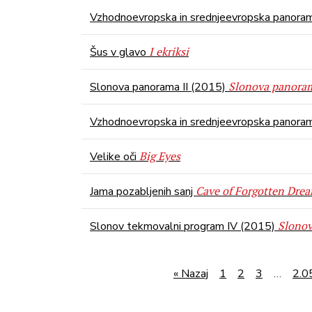
Vzhodnoevropska in srednjeevropska panoram
I ekriksi
Šus v glavo
Slonova panoram
Slonova panorama II (2015)
Vzhodnoevropska in srednjeevropska panora
Big Eyes
Velike oči
Cave of Forgotten Dre
Jama pozabljenih sanj
Slonov
Slonov tekmovalni program IV (2015)
« Nazaj
1
2
3
…
2.0