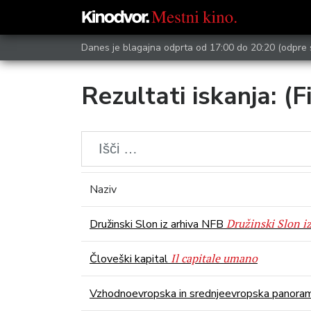
Danes je blagajna odprta od 17:00 do 20:20
(odpre 
Rezultati iskanja: (F
Naziv
Družinski Slon i
Družinski Slon iz arhiva NFB
Il capitale umano
Človeški kapital
Vzhodnoevropska in srednjeevropska panoram