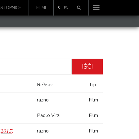
VSTOPNICE
FILMI
SL
EN
IŠČI
Režiser
Tip
razno
Film
Paolo Virzi
Film
(2015)
razno
Film