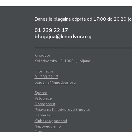
Danes je blagajna odprta od 17:00 do 20:20
(o
01 239 22 17
blagajna@kinodvor.org
Kinodvor
Kolodvorska 13, 1000 Ljubljana
Informacije:
01 239 22 17
blagajna@kinodvor.org
Spored
Vstopnice
Dostopnost
Prijava na Kinodvorove E-novice
Darilni boni
Klubske ugodnosti
Napovedujemo