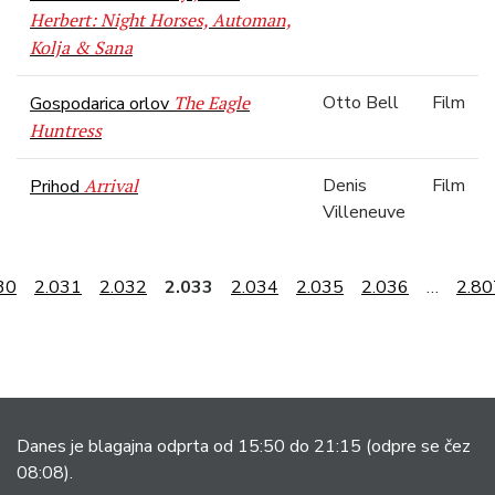
Herbert: Night Horses, Automan,
Kolja & Sana
The Eagle
Otto Bell
Film
Gospodarica orlov
Huntress
Arrival
Denis
Film
Prihod
Villeneuve
30
2.031
2.032
2.033
2.034
2.035
2.036
…
2.80
Danes je blagajna odprta od 15:50 do 21:15
(odpre se čez
08:08).