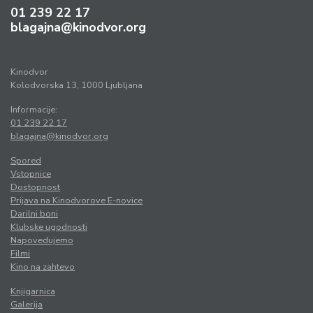
01 239 22 17
blagajna@kinodvor.org
Kinodvor
Kolodvorska 13, 1000 Ljubljana
Informacije:
01 239 22 17
blagajna@kinodvor.org
Spored
Vstopnice
Dostopnost
Prijava na Kinodvorove E-novice
Darilni boni
Klubske ugodnosti
Napovedujemo
Filmi
Kino na zahtevo
Knjigarnica
Galerija