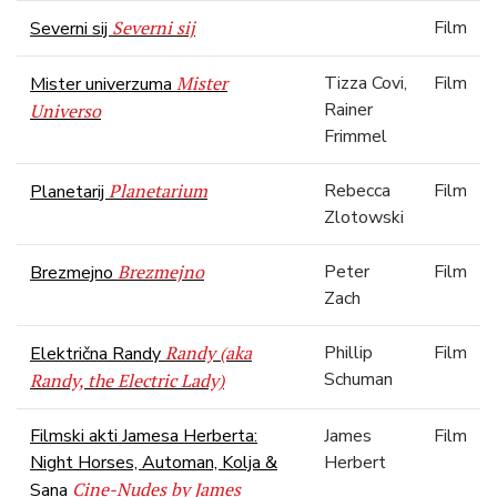
Severni sij
Film
Severni sij
Mister
Tizza Covi,
Film
Mister univerzuma
Rainer
Universo
Frimmel
Planetarium
Rebecca
Film
Planetarij
Zlotowski
Brezmejno
Peter
Film
Brezmejno
Zach
Randy (aka
Phillip
Film
Električna Randy
Schuman
Randy, the Electric Lady)
Filmski akti Jamesa Herberta:
James
Film
Night Horses, Automan, Kolja &
Herbert
Cine-Nudes by James
Sana