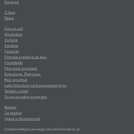
Kavarna
O kinu
Ekipa
Kino in več
Kinobalon
Za šole
Kinotrip
Festivali
Filmska srečanja ob kavi
Ponedeljki
Film pod zvezdami
Kinosloga. Retrosex.
Noč grozljivk
Letni Kinodvor na Kongresnem trgu
Spletni ogled
Drugi posebni programi
Najemi
Za medije
Izjava o dostopnosti
Ustanoviteljica javnega zavoda Kinodvor je: