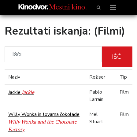
Rezultati iskanja: (Filmi)
IŠČI
Naziv
Režiser
Tip
Jackie
Pablo
Film
Jackie
Larraín
Willy Wonka in tovarna čokolade
Mel
Film
Willy Wonka and the Chocolate
Stuart
Factory