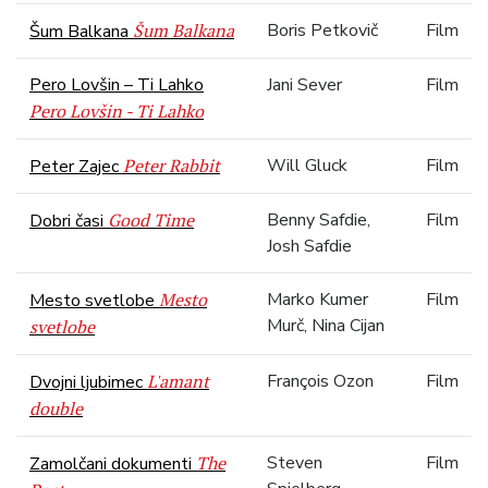
Šum Balkana
Boris Petkovič
Film
Šum Balkana
Pero Lovšin – Ti Lahko
Jani Sever
Film
Pero Lovšin - Ti Lahko
Peter Rabbit
Will Gluck
Film
Peter Zajec
Good Time
Benny Safdie,
Film
Dobri časi
Josh Safdie
Mesto
Marko Kumer
Film
Mesto svetlobe
Murč, Nina Cijan
svetlobe
L'amant
François Ozon
Film
Dvojni ljubimec
double
The
Steven
Film
Zamolčani dokumenti