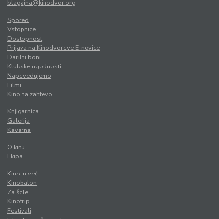
blagajna@kinodvor.org
Spored
Vstopnice
Dostopnost
Prijava na Kinodvorove E-novice
Darilni boni
Klubske ugodnosti
Napovedujemo
Filmi
Kino na zahtevo
Knjigarnica
Galerija
Kavarna
O kinu
Ekipa
Kino in več
Kinobalon
Za šole
Kinotrip
Festivali