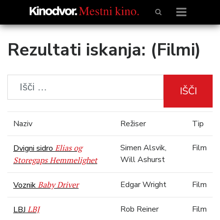
Rezultati iskanja: (Filmi)
IŠČI
Naziv
Režiser
Tip
Elias og
Simen Alsvik,
Film
Dvigni sidro
Will Ashurst
Storegaps Hemmelighet
Baby Driver
Edgar Wright
Film
Voznik
LBJ
Rob Reiner
Film
LBJ