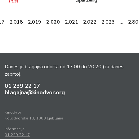
Spielberg
Post
17
2.018
2.019
2.020
2.021
2.022
2.023
…
2.80
Danes je blagajna odprta od 17:00 do 20:20
(za danes
zaprto).
01 239 22 17
blagajna@kinodvor.org
Kinodvor
Kolodvorska 13, 1000 Ljubljana
Informacije:
01 239 22 17