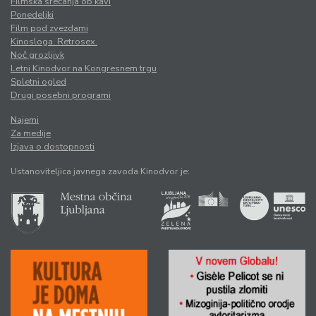
Filmska srečanja ob kavi
Ponedeljki
Film pod zvezdami
Kinosloga. Retrosex.
Noč grozljivk
Letni Kinodvor na Kongresnem trgu
Spletni ogled
Drugi posebni programi
Najemi
Za medije
Izjava o dostopnosti
Ustanoviteljica javnega zavoda Kinodvor je: