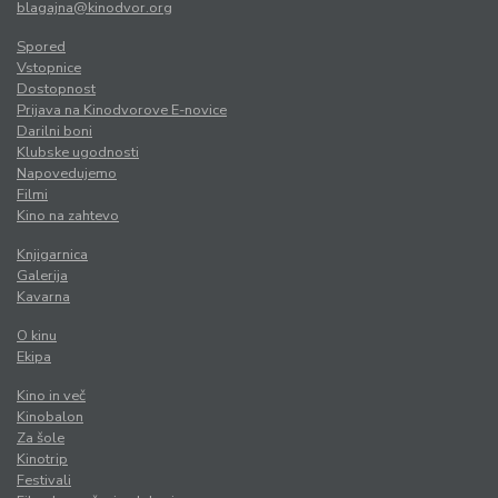
blagajna@kinodvor.org
Spored
Vstopnice
Dostopnost
Prijava na Kinodvorove E-novice
Darilni boni
Klubske ugodnosti
Napovedujemo
Filmi
Kino na zahtevo
Knjigarnica
Galerija
Kavarna
O kinu
Ekipa
Kino in več
Kinobalon
Za šole
Kinotrip
Festivali