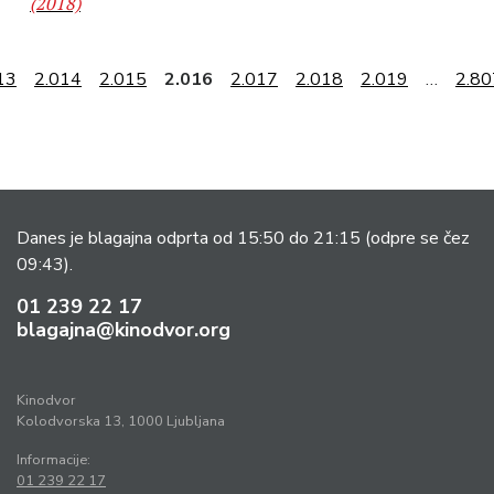
(2018)
13
2.014
2.015
2.016
2.017
2.018
2.019
…
2.80
Danes je blagajna odprta od 15:50 do 21:15
(odpre se čez
09:43).
01 239 22 17
blagajna@kinodvor.org
Kinodvor
Kolodvorska 13, 1000 Ljubljana
Informacije:
01 239 22 17