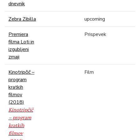
dnevnik
Zebra Zibilla
upcoming
Premiera
Prispevek
filma Loti in
izgubljeni
zmaji
Kinotripčič –
Film
program
kratkih
filmov
(2018)
Kinotripčič
– program
kratkih
filmov