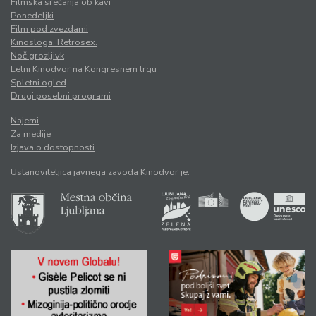
Filmska srečanja ob kavi
Ponedeljki
Film pod zvezdami
Kinosloga. Retrosex.
Noč grozljivk
Letni Kinodvor na Kongresnem trgu
Spletni ogled
Drugi posebni programi
Najemi
Za medije
Izjava o dostopnosti
Ustanoviteljica javnega zavoda Kinodvor je: