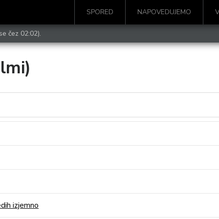
SPORED
NAPOVEDUJEMO
se čez 02:02).
ilmi)
edih izjemno