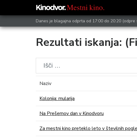
Danes je blagajna odprta od 17:00 do 20:20
(odpre 
Rezultati iskanja: (F
Naziv
Kolonija: mularija
Na Prešernov dan v Kinodvoru
Za mestni kino preteklo leto v številnih pogl