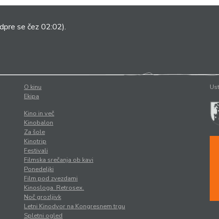
dpre se čez 02:02).
O kinu
Ust
Ekipa
Kino in več
Kinobalon
Za šole
Kinotrip
Festivali
Filmska srečanja ob kavi
Ponedeljki
Film pod zvezdami
Kinosloga. Retrosex.
Noč grozljivk
Letni Kinodvor na Kongresnem trgu
Spletni ogled