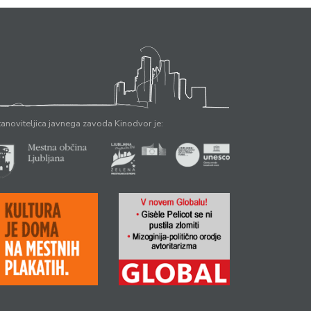
anoviteljica javnega zavoda Kinodvor je: