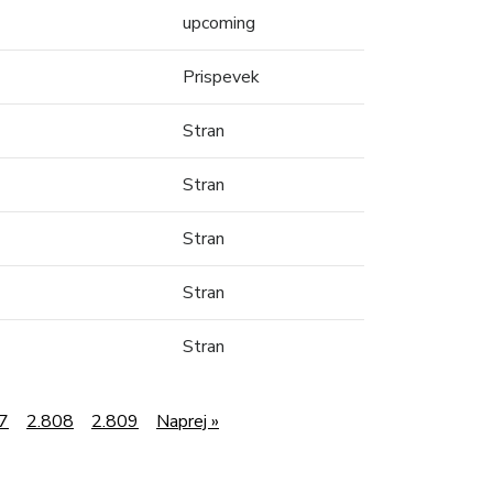
upcoming
Prispevek
Stran
Stran
Stran
Stran
Stran
7
2.808
2.809
Naprej »