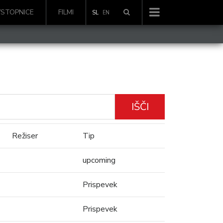
VSTOPNICE
FILMI
SL
EN
IŠČI
Režiser
Tip
upcoming
Prispevek
Prispevek