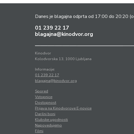
Danes je blagajna odprta od 17:00 do 20:20
(o
01 239 22 17
blagajna@kinodvor.org
Kinodvor
Kolodvorska 13, 1000 Ljubljana
Informacije:
01 239 22 17
blagajna@kinodvor.org
Spored
Vstopnice
Dostopnost
Prijava na Kinodvorove E-novice
Darilni boni
Klubske ugodnosti
Napovedujemo
Filmi