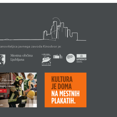
anoviteljica javnega zavoda Kinodvor je: