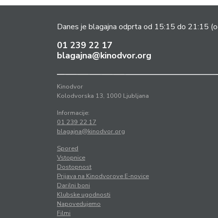
Danes je blagajna odprta od 15:15 do 21:15
(o
01 239 22 17
blagajna@kinodvor.org
Kinodvor
Kolodvorska 13, 1000 Ljubljana
Informacije:
01 239 22 17
blagajna@kinodvor.org
Spored
Vstopnice
Dostopnost
Prijava na Kinodvorove E-novice
Darilni boni
Klubske ugodnosti
Napovedujemo
Filmi