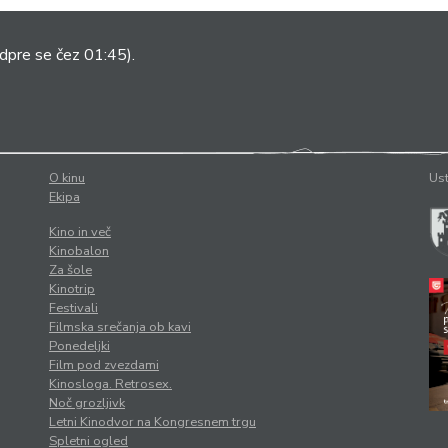
dpre se čez 01:45).
O kinu
Ust
Ekipa
Kino in več
Kinobalon
Za šole
Kinotrip
Festivali
Filmska srečanja ob kavi
Ponedeljki
Film pod zvezdami
Kinosloga. Retrosex.
Noč grozljivk
Letni Kinodvor na Kongresnem trgu
Spletni ogled