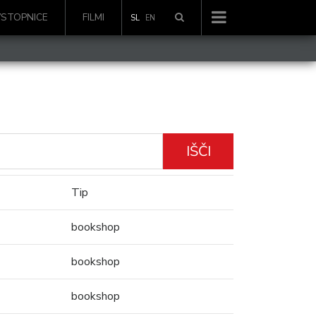
VSTOPNICE
FILMI
SL
EN
IŠČI
Tip
bookshop
bookshop
bookshop