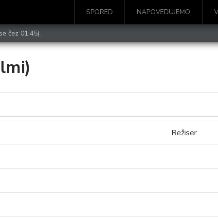
SPORED
NAPOVEDUJEMO
se čez 01:45).
ilmi)
Režiser