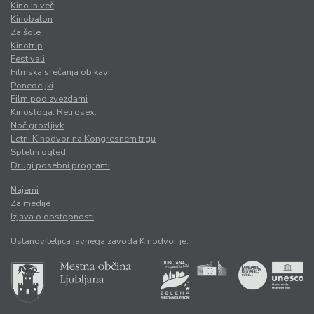
Kino in več
Kinobalon
Za šole
Kinotrip
Festivali
Filmska srečanja ob kavi
Ponedeljki
Film pod zvezdami
Kinosloga. Retrosex.
Noč grozljivk
Letni Kinodvor na Kongresnem trgu
Spletni ogled
Drugi posebni programi
Najemi
Za medije
Izjava o dostopnosti
Ustanoviteljica javnega zavoda Kinodvor je: