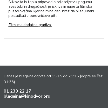
Slikovita in topla pripoved o prijateljstvu, pogumu,
zvestobi in drugačnosti je iskriva in napeta filmska
pustolovščina, kjer ne mine dan, brez da bi se junaki
posladkali z borovničevo pito.
Film ima dodatno gradivo.
Danes je blagajna odprta od 15:15 do 21:15
(odpre se čez
01:33).
01 239 22 17
blagajna@kinodvor.org