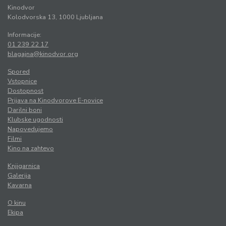
Kinodvor
Kolodvorska 13, 1000 Ljubljana
Informacije:
01 239 22 17
blagajna@kinodvor.org
Spored
Vstopnice
Dostopnost
Prijava na Kinodvorove E-novice
Darilni boni
Klubske ugodnosti
Napovedujemo
Filmi
Kino na zahtevo
Knjigarnica
Galerija
Kavarna
O kinu
Ekipa