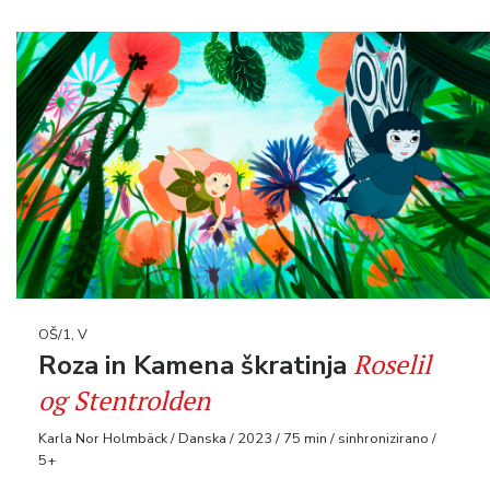
OŠ/1, V
Roselil
Roza in Kamena škratinja
og Stentrolden
Karla Nor Holmbäck / Danska / 2023 / 75 min / sinhronizirano /
5+