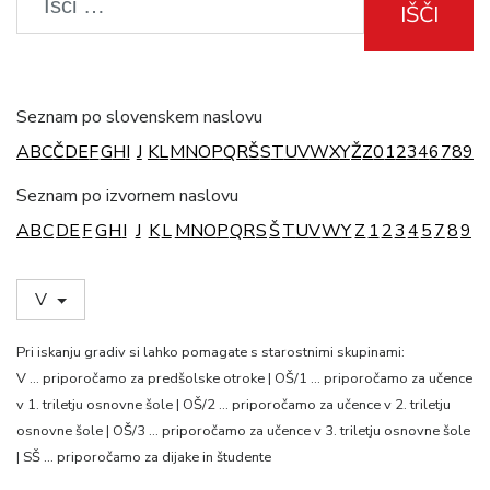
IŠČI
Seznam po slovenskem naslovu
A
B
C
Č
D
E
F
G
H
I
J
K
L
M
N
O
P
Q
R
Š
S
T
U
V
W
X
Y
Ž
Z
0
1
2
3
4
6
7
8
9
Seznam po izvornem naslovu
A
B
C
D
E
F
G
H
I
J
K
L
M
N
O
P
Q
R
S
Š
T
U
V
W
Y
Z
1
2
3
4
5
7
8
9
V
Pri iskanju gradiv si lahko pomagate s starostnimi skupinami:
V … priporočamo za predšolske otroke | OŠ/1 … priporočamo za učence
v 1. triletju osnovne šole | OŠ/2 … priporočamo za učence v 2. triletju
osnovne šole | OŠ/3 … priporočamo za učence v 3. triletju osnovne šole
| SŠ … priporočamo za dijake in študente